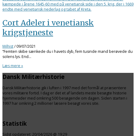
Cort Adeler i venetiansk
krigstjeneste
Milhist
/
09/07/2021
”Femten skibe sænkede du i havets dyb, fem tusinde mand berøvede du
solens lys. End…
Læs mere »
Dansk Militærhistorie
Dansk Militærhistorie gik i luften i 1997 med det formål at præsentere
vores militære fortid. I dag er det et af landets meste besøgte historie
hjemmesider med omkring 500 besøgende om dagen. Siden starten i
1997 har omkring 2 millioner læsere besøgt vores site.
Statistik
Sidst opdateret:
20/04/2026 @ 19:29