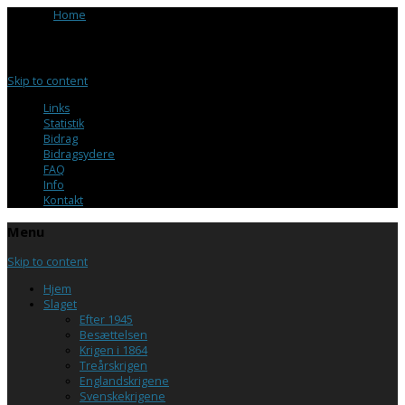
Browse:
Home
/
Milhist
Menu
Skip to content
Links
Statistik
Bidrag
Bidragsydere
FAQ
Info
Kontakt
Menu
Skip to content
Hjem
Slaget
Efter 1945
Besættelsen
Krigen i 1864
Treårskrigen
Englandskrigene
Svenskekrigene