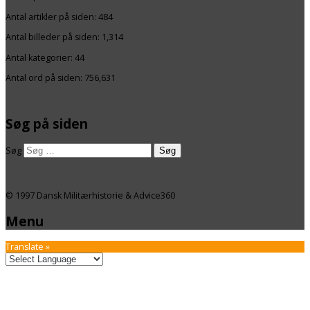
Antal artikler på siden:
484
Antal billeder på siden: 1,314
Antal kategorier:
44
Antal ord på siden: 756,631
Søg på siden
Søg
© 1997 Dansk Militærhistorie & Advice360
Menu
Translate »