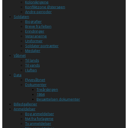
Kolonikrigene
Konfliktzone Østersøen
Andre perioder
Soldaten
Biografier
Breve fra felten
Erindringer
Veteranerne
Uniformer
Soldater portrætter
Medaljer
Våbnet
Til lands
Til vands
I luften
Data
Flyvevåbnet
Dokumenter
Treårskrigen
1864
Besættelsen dokumenter
Billedgallerier
Anmeldelser
Bog anmeldelser
Nyt fra forlagene
Tv anmeldelser