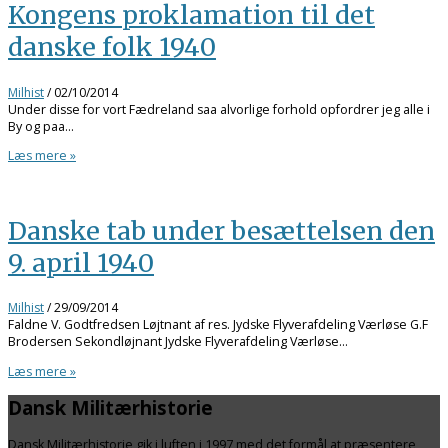
Kongens proklamation til det
danske folk 1940
Milhist
/
02/10/2014
Under disse for vort Fædreland saa alvorlige forhold opfordrer jeg alle i
By og paa…
Læs mere »
Danske tab under besættelsen den
9. april 1940
Milhist
/
29/09/2014
Faldne V. Godtfredsen Løjtnant af res. Jydske Flyverafdeling Værløse G.F
Brodersen Sekondløjnant Jydske Flyverafdeling Værløse…
Læs mere »
Dansk Militærhistorie
Dansk Militærhistorie gik i luften i 1997 med det formål at præsentere