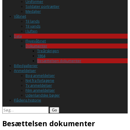
Uniformer
Soldater portrætter
Medaljer
Våbnet
Til lands
Til vands
I luften
Data
Flyvevåbnet
Dokumenter
Treårskrigen
1864
Besættelsen dokumenter
Billedgallerier
Anmeldelser
Bog anmeldelser
Nyt fra forlagene
Tv anmeldelser
Film anmeldelser
Udenlandske bøger
Flådens historie
Search
Besættelsen dokumenter