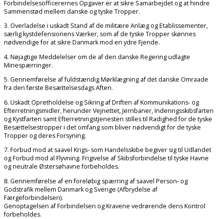
Forbindelsesofficerernes Opgaver er at sikre Samarbejdet og at hindre
Sammenstød mellem danske og tyske Tropper.
3. Overladelse i uskadt Stand af de militære Anlæg og Etablissementer,
særlig kystdefensionens Værker, som af de tyske Tropper skønnes
nødvendige for at sikre Danmark mod en ydre Fjende.
4. Nøjagtige Meddelelser om de af den danske Regering udlagte
Minespærringer.
5. Gennemførelse af fuldstændig Mørklægning af det danske Omraade
fra den første Besættelsesdags Aften.
6. Uskadt Opretholdelse og Sikring af Driften af Kommunikations- og
Efterretningsmidler, herunder Vejnettet, Jernbaner, Indenrigsskibsfarten
og Kystfarten samt Efterretningstjenesten stilles til Radighed for de tyske
Besættelsestropper i det omfang som bliver nødvendigt for de tyske
Tropper og deres Forsyning.
7. Forbud mod at saavel Krigs- som Handelsskibe begiver sig til Udlandet
og Forbud mod al Flyvning. Frigivelse af Skibsforbindelse til tyske Havne
og neutrale Østersøhavne forbeholdes.
8. Gennemførelse af en foreløbig spærring af saavel Person- og
Godstrafik mellem Danmark og Sverige (Afbrydelse af
Færgeforbindelsen).
Genoptagelsen af Forbindelsen og Kravene vedrørende dens Kontrol
forbeholdes.