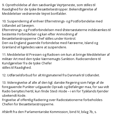
9. Opretholdelse af den sædvanlige Vejrtjeneste, som stilles til
Raadighed for de tyske Besættelsestropper. Bekendtgørelse af
Meddelelser vedrørende Vejret bortfalder.
10. Suspendering af enhver Efterretnings- og Postforbindelse med
Udlandet ad Søvejen.
Efterretnings- og Postforbindelsen med Østersøstaterne indskrænkes til
bestemte Forbindelser og kan efter Anmodning af
Besættelsestropperne Chef stilles under Kontrol.
Den via England gaaende Forbindelse med Færøerne, Island og
Grønland vil ligeledes være at suspendere.
11. Meddelelse til Pressen og Radioen om kun at bringe Meddelelser af
militær Art med den tyske Værnemagts Sanktion. Radiosendere til
Kundgørelser fra de tyske Chefer
stilles til Raadighed.
12. Udførselsforbud for alt Krigsmateriel fra Danmark til Udlandet.
13. Videregivelse af alle af den kgl. danske Regering som Følge af de
foregaaende Punkter udgaaede Opraab og Befalinger maa, for saa vidt
Radio benyttes hertil, kun finde Sted i Kode – i en for Tysklands Fjender
ubekendt Kode.
Frigivelse af offentlig Radiering over Radiostationerne forbeholdes
Chefen for Besættelsestropperne.
Afskrift fra den Parlamentariske Kommission, bind IV, bilag 7b, s.