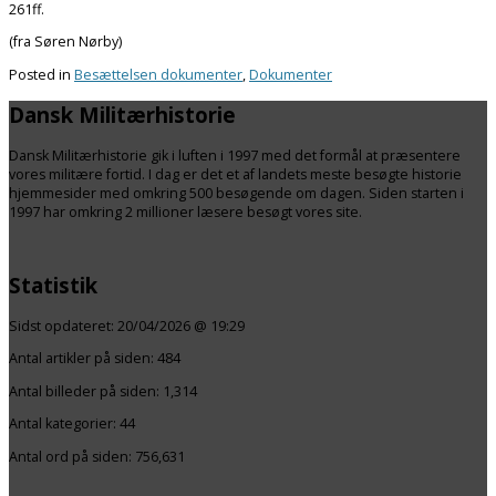
261ff.
(fra Søren Nørby)
Posted in
Besættelsen dokumenter
,
Dokumenter
Dansk Militærhistorie
Dansk Militærhistorie gik i luften i 1997 med det formål at præsentere
vores militære fortid. I dag er det et af landets meste besøgte historie
hjemmesider med omkring 500 besøgende om dagen. Siden starten i
1997 har omkring 2 millioner læsere besøgt vores site.
Statistik
Sidst opdateret:
20/04/2026 @ 19:29
Antal artikler på siden:
484
Antal billeder på siden: 1,314
Antal kategorier:
44
Antal ord på siden: 756,631