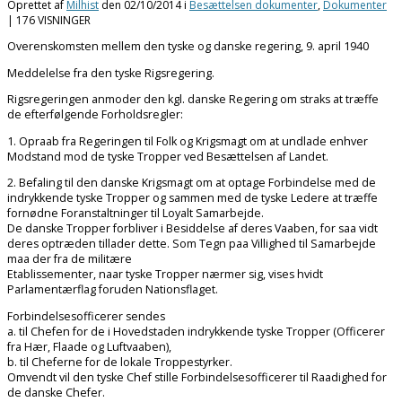
Oprettet af
Milhist
den
02/10/2014
i
Besættelsen dokumenter
,
Dokumenter
| 176 VISNINGER
Overenskomsten mellem den tyske og danske regering, 9. april 1940
Meddelelse fra den tyske Rigsregering.
Rigsregeringen anmoder den kgl. danske Regering om straks at træffe
de efterfølgende Forholdsregler:
1. Opraab fra Regeringen til Folk og Krigsmagt om at undlade enhver
Modstand mod de tyske Tropper ved Besættelsen af Landet.
2. Befaling til den danske Krigsmagt om at optage Forbindelse med de
indrykkende tyske Tropper og sammen med de tyske Ledere at træffe
fornødne Foranstaltninger til Loyalt Samarbejde.
De danske Tropper forbliver i Besiddelse af deres Vaaben, for saa vidt
deres optræden tillader dette. Som Tegn paa Villighed til Samarbejde
maa der fra de militære
Etablissementer, naar tyske Tropper nærmer sig, vises hvidt
Parlamentærflag foruden Nationsflaget.
Forbindelsesofficerer sendes
a. til Chefen for de i Hovedstaden indrykkende tyske Tropper (Officerer
fra Hær, Flaade og Luftvaaben),
b. til Cheferne for de lokale Troppestyrker.
Omvendt vil den tyske Chef stille Forbindelsesofficerer til Raadighed for
de danske Chefer.