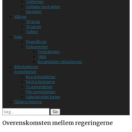
Uniformer
Soldater portrætter
Medaljer
Våbnet
Til lands
Til vands
I luften
Data
Flyvevåbnet
Dokumenter
Treårskrigen
1864
Besættelsen dokumenter
Billedgallerier
Anmeldelser
Bog anmeldelser
Nyt fra forlagene
Tv anmeldelser
Film anmeldelser
Udenlandske bøger
Flådens historie
Search
Overenskomsten mellem regeringerne