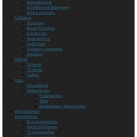
Kolonikrigene
Konfliktzone Østersøen
Andre perioder
Soldaten
Biografier
Breve fra felten
Erindringer
Veteranerne
Uniformer
Soldater portrætter
Medaljer
Våbnet
Til lands
Til vands
I luften
Data
Flyvevåbnet
Dokumenter
Treårskrigen
1864
Besættelsen dokumenter
Billedgallerier
Anmeldelser
Bog anmeldelser
Nyt fra forlagene
Tv anmeldelser