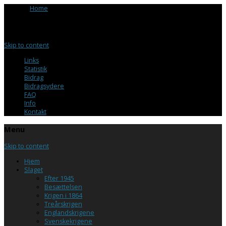
Browse:
Home
/
Hundedagskongen Jørgen Jürgensen
Menu
Skip to content
Links
Statistik
Bidrag
Bidragsydere
FAQ
Info
Kontakt
Menu
Skip to content
Hjem
Slaget
Efter 1945
Besættelsen
Krigen i 1864
Treårskrigen
Englandskrigene
Svenskekrigene