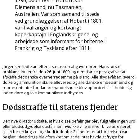
1790, død i 1841 i Hobart, van
Diemensland, nu Tasmanien,
Australien. Var som sømand til stede
ved grundlæggelsen af Hobart i 1801,
var hvalfanger og kortvarigt
kaperkaptajn i Englandskrigene, og
arbejdede som informant for briterne i
Frankrig og Tyskland efter 1811.
Jürgensen ledte an efter afsættelsen af guvernøren. Hans første
proklamation er fra den 26. juni 1809, og dens første paragraf var at
afskaffe det danske overherredømme på Island. Alle skydevåben, sværd,
dolke og ammunition skulle afleveres, og alle danske embedsmænd og
repræsentanter for danske handelshuse blev opfordret til at holde sig
inden døre og ikke kommunikere indbyrdes.
Dødsstraffe til statens fjender
Den nye diktator udtalte, at hvis disse befalinger blev fulgt ville ingen uro
eller blodsudgydelse opstå, men hvis ikke ville enhver blive arresteret,
stillet for en krigsret og skudt indenfor 2 timer efter at forseelsen var
begået. Islændinge blev forsikret om at de intet havde at frygte for