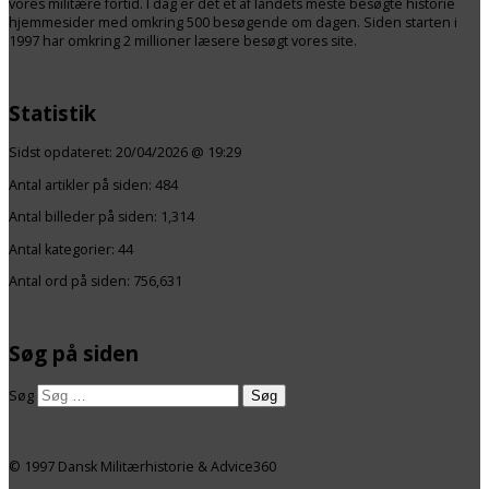
vores militære fortid. I dag er det et af landets meste besøgte historie
hjemmesider med omkring 500 besøgende om dagen. Siden starten i
1997 har omkring 2 millioner læsere besøgt vores site.
Statistik
Sidst opdateret:
20/04/2026 @ 19:29
Antal artikler på siden:
484
Antal billeder på siden: 1,314
Antal kategorier:
44
Antal ord på siden: 756,631
Søg på siden
Søg
© 1997 Dansk Militærhistorie & Advice360