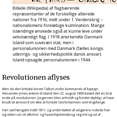
Billede (Wikipedia) af flagbærende
repræsentanter af de forskellige allierede
nationer fra 1916, midt under 1. Verdenskrig –
nationalismens foreløbige kulmination. Mange
islændinge ønskede også at kunne leve under
selvstændigt flag. I 1918 anerkendte Danmark
Island som suveræn stat, men i
personalunionen med Danmark (fælles konge,
udenrigs- og sikkerhedspolitik dansk ansvar).
Island opsagde personalunionen i 1944.
Revolutionen aflyses
Men da den britiske korvet Talbot under kommando af kaptajn
Alexander Jones ankom til Island den 22. august 1809 betød det en brat
ende på revolutionen. Jürgensen blev anholdt og fundet skyldig i at have
brudt sit æresord om ikke at forlade Storbritannien som krigsfange.
Han sad fængslet indtil 1811, og understøttet af velgørere rodede han
sig siden ud i et alkohol- og hasardspilsmisbrug, røg ind og ud af