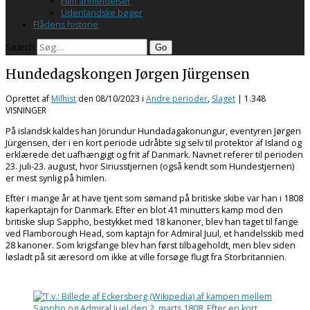
Film anmeldelser
Udenlandske bøger
Flådens historie
Search
Hundedagskongen Jørgen Jürgensen
Oprettet af
Milhist
den
08/10/2023
i
Andre perioder
,
Slaget
| 1.348
VISNINGER
På islandsk kaldes han Jörundur Hundadagakonungur, eventyren Jørgen
Jürgensen, der i en kort periode udråbte sig selv til protektor af Island og
erklærede det uafhængigt og frit af Danmark. Navnet referer til perioden
23. juli-23. august, hvor Siriusstjernen (også kendt som Hundestjernen)
er mest synlig på himlen.
Efter i mange år at have tjent som sømand på britiske skibe var han i 1808
kaperkaptajn for Danmark. Efter en blot 41 minutters kamp mod den
britiske slup Sappho, bestykket med 18 kanoner, blev han taget til fange
ved Flamborough Head, som kaptajn for Admiral Juul, et handelsskib med
28 kanoner. Som krigsfange blev han først tilbageholdt, men blev siden
løsladt på sit æresord om ikke at ville forsøge flugt fra Storbritannien.