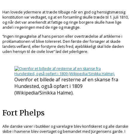
Han lovede ydermere at træde tilbage når en god og hensigtsmæssig
konstitution var vedtaget, og at en forsamling skulle træde til 1. juli 1810,
og når det var anerkendt at fattige og ringe borgere skulle have lige
andel i regeringen med de rige og mægtige.
”Ingen ringeagtelse af hans person eller overtrædelse af artiklerne i
proklamationen vil blive tolereret. Den første der forsøger at skade
landets velfærd, eller forstyrre dets fred, øjeblikkeligt skal lide døden
uden hensyn til de civile love” lød det yderligere.
Ovenfor et billede af resterne af en skanse fra
Hundested, også opført i 1809
(Wikipedia/Sinikka Halme).
Fort Phelps
Alle danske varer i butikker og varelagre blev konfiskeret og alle danske
skibe i havnene blev overtaget og bemandet med Jürgensens garde. I