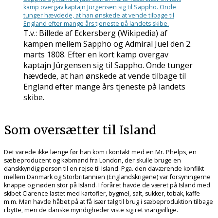
T.v.: Billede af Eckersberg (Wikipedia) af
kampen mellem Sappho og Admiral Juel den 2.
marts 1808. Efter en kort kamp overgav
kaptajn Jürgensen sig til Sappho. Onde tunger
hævdede, at han ønskede at vende tilbage til
England efter mange års tjeneste på landets
skibe.
Som oversætter til Island
Det varede ikke længe før han kom i kontakt med en Mr. Phelps, en
sæbeproducent og købmand fra London, der skulle bruge en
danskkyndig person til en rejse til Island. Pga. den daværende konflikt
mellem Danmark og Storbritannien (Englandskrigene) var forsyningerne
knappe og nøden stor på Island. I foråret havde de været på Island med
skibet Clarence lastet med kartofler, bygmel, salt, sukker, tobak, kaffe
m.m. Man havde håbet på at få især talg til brug i sæbeproduktion tilbage
i bytte, men de danske myndigheder viste sig ret vrangvillige.