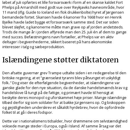
løbet af juli opførtes et lille forsvarsværk i form af en skanse kaldet Fort
Phelps på Arnarshóll med godt vue over Reykjaviks havneområde, hvor
11 mand (iflg. Guide to Iceland en flok drukkenbolte) hyret af Jørgensen
bemandede fortet. Skansen havde 6 kanoner fra 1668 hvor en Henrik
Bjelke havde ladet bygge et forsvarsværk samme sted. Det var siden
blevet sløjfet, og kanonerne måtte man grave op af jorden andetsteds.
Trods de mange år i jorden affyrede man den 25. juli én af dem to gange
med succes. Befæstningens navn fortæller, at Phelps var en aktiv
deltager i begivenhederne, sikkert baseret på hans økonomiske
interesser i talg og sæbeproduktion.
Islændingene støtter diktatoren
Den afsatte guvernør grev Trampe udtalte siden i en redegørelse til den
britiske regering, at et ”grænseløst tyranni blev påtvunget et uskyldigt
folk..” Dog viser de efterfølgende begivenheder, at islændingene var
ganske glade for den nye situation, da de danske handelsmænds krav og
handelslove lå tungt på de fattige, og primært havde til hensigt at
beskytte deres monopol og uforskammet høje priser. Mange islændinge
tilbød derfor sig som soldater for at bakke Jürgensens op. Og biskoppen
og gejstligheden underskrev et såkaldt hyrdebrev, hvori de opfordrede
folket til at gå i deres fodspor.
Dette var i nationalismens tidsalder, hvor drømmene om selvstændighed
voksede mange steder i Europa, også i Island. Af samme årsag var det