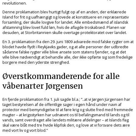
revolutionen.
Denne proklamation blev hurtigt fulgt op af en anden, der erklærede
Island for frit og uafhængigt og lovede at konstituere en repræsentativ
forsamling, der skulle lovgive for landet. Alle embedsmænd af islandsk
afstamning blev lovet fuld løn, hvis de aflagde troskabsed. Planen var
desuden, at Storbritannien skulle overtage protektoratet over landet.
En 3. proklamation fra den 29. juni 1809 advarede mod falske rygter om at
blodet havde flydt i Reykjaviks gader, og at alle personer der udbredte
sådanne falske rygter ville blive ansete som statens fjender, og at det
ville blive nødvendigt at behandle alle, der ikke opførte sig som fredelige
borgere med den yderste strenghed.
Øverstkommanderende for alle
våbenarter Jørgensen
En fjerde proklamation fra 1. juli sagde bl.a.; ”..at vi Jørgen Jürgensen har
taget bestyrelsen af de offentlige sager i egen hånd under navn af
protector med bemyndigelse til at føre krig og slutte fred med fremmede
magter – at krigsstyrken har udnævnt os til befalingsmand til lands og til
vands, samt overdraget alle landets militære afdelinger – at Islands flag
skal være blåt med tre hvide klipfisk deri, og love at vi forsvare dets ære
med vort liv og vort blod.”