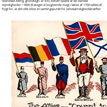
islandske Alting, grundlagt i år 930, blevet opløst af de danske
myndigheder i 1800 (frataget al lovgivende magt i løbet af 1700-tallet) af
frygt for, at det ville blive et samlingspunkt for selvstændighedskræfter.