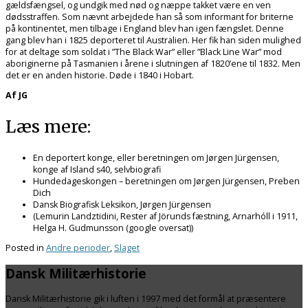
gældsfængsel, og undgik med nød og næppe takket være en ven
dødsstraffen. Som nævnt arbejdede han så som informant for briterne
på kontinentet, men tilbage i England blev han igen fængslet. Denne
gang blev han i 1825 deporteret til Australien. Her fik han siden mulighed
for at deltage som soldat i ”The Black War” eller ”Black Line War” mod
aboriginerne på Tasmanien i årene i slutningen af 1820’ene til 1832. Men
det er en anden historie. Døde i 1840 i Hobart.
Af JG
Læs mere:
En deportert konge, eller beretningen om Jørgen Jürgensen,
konge af Island s40, selvbiografi
Hundedageskongen – beretningen om Jørgen Jürgensen, Preben
Dich
Dansk Biografisk Leksikon, Jørgen Jürgensen
(Lemurin Landztidini, Rester af Jörunds fæstning, Arnarhóll i 1911,
Helga H. Gudmunsson (google oversat))
Posted in
Andre perioder
,
Slaget
Dansk Militærhistorie
Dansk Militærhistorie gik i luften i 1997 med det formål at præsentere