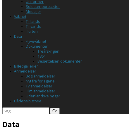
Uniformer
Soldater portrætter
Medaljer
Våbnet
Til lands
Til vands
I luften
Data
Flyvevåbnet
Dokumenter
Treårskrigen
1864
Besættelsen dokumenter
Billedgallerier
Anmeldelser
Bog anmeldelser
Nyt fra forlagene
Tv anmeldelser
Film anmeldelser
Udenlandske bøger
Flådens historie
Search
Data