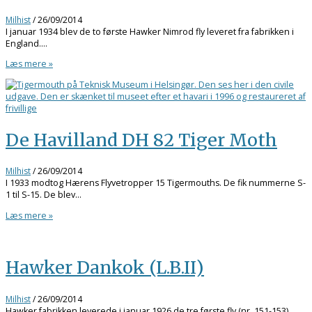
Milhist
/
26/09/2014
I januar 1934 blev de to første Hawker Nimrod fly leveret fra fabrikken i
England.…
Læs mere »
De Havilland DH 82 Tiger Moth
Milhist
/
26/09/2014
I 1933 modtog Hærens Flyvetropper 15 Tigermouths. De fik nummerne S-
1 til S-15. De blev…
Læs mere »
Hawker Dankok (L.B.II)
Milhist
/
26/09/2014
Hawker fabrikken leverede i januar 1926 de tre første fly (nr. 151-153).