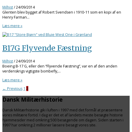
Milhist
/
24/09/2014
Glenten blev bygget af Robert Svendsen i 1910-11 som en kopi af en
Henry Farman…
Læs mere »
B17G Flyvende Fæstning
Milhist
/
24/09/2014
Boeing B-17 G, eller den “Flyvende Fæstning”, var en af den anden
verdenskrigs vigtigste bombefly,…
Læs mere »
←
Previous
1
2
Dansk Militærhistorie
Dansk Militærhistorie gik i luften i 1997 med det formål at præsentere
vores militære fortid. I dag er det et af landets meste besøgte historie
hjemmesider med omkring 500 besøgende om dagen. Siden starten i
1997 har omkring 2 millioner læsere besøgt vores site.