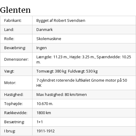
Glenten
Fabrikant:
Bygget af Robert Svendsen
Land:
Danmark
Rolle:
Skolemaskine
Bevæbning:
Ingen
Længde: 11.23 m., Højde: 3.25 m., Spændvidde: 10.25
Dimensioner:
m.
Vægt:
Tomvægt: 380 kg Fuldvægt: 530 kg
7 cylindret roterende luftkølet Gnome motor på 50
Motor:
HK
Hastighed:
Max hastighed: 80 km/timen
Tophøjde:
10.670 m.
Rækkevidde:
1800 km
Besætning:
1+1
I brug:
1911-1912