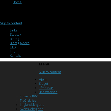
Browse:
Home
/
Glenten
Menu
Skip to content
Links
Statistik
Bidrag
Bidragsydere
FAQ
Info
Kontakt
Menu
Skip to content
Hjem
Slaget
Efter 1945
Besættelsen
Krigen i 1864
Treårskrigen
Englandskrigene
Svenskekrigene