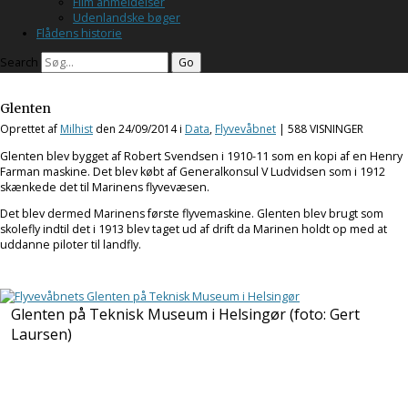
Film anmeldelser
Udenlandske bøger
Flådens historie
Search
Glenten
Oprettet af
Milhist
den
24/09/2014
i
Data
,
Flyvevåbnet
| 588 VISNINGER
Glenten blev bygget af Robert Svendsen i 1910-11 som en kopi af en Henry
Farman maskine. Det blev købt af Generalkonsul V Ludvidsen som i 1912
skænkede det til Marinens flyvevæsen.
Det blev dermed Marinens første flyvemaskine. Glenten blev brugt som
skolefly indtil det i 1913 blev taget ud af drift da Marinen holdt op med at
uddanne piloter til landfly.
Glenten på Teknisk Museum i Helsingør (foto: Gert
Laursen)