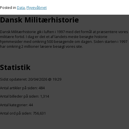
Posted in
Data
,
Flyvevåbnet
Dansk Militærhistorie
Dansk Militærhistorie gik i luften i 1997 med det formål at præsentere vores
militære fortid. I dag er det et af landets meste besøgte historie
hjemmesider med omkring 500 besøgende om dagen. Siden starten i 1997
har omkring 2 millioner læsere besøgt vores site.
Statistik
Sidst opdateret:
20/04/2026 @ 19:29
Antal artikler på siden:
484
Antal billeder på siden: 1,314
Antal kategorier:
44
Antal ord på siden: 756,631