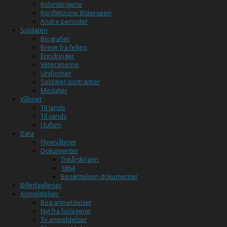
Kolonikrigene
Konfliktzone Østersøen
Andre perioder
Soldaten
Biografier
Breve fra felten
Erindringer
Veteranerne
Uniformer
Soldater portrætter
Medaljer
Våbnet
Til lands
Til vands
I luften
Data
Flyvevåbnet
Dokumenter
Treårskrigen
1864
Besættelsen dokumenter
Billedgallerier
Anmeldelser
Bog anmeldelser
Nyt fra forlagene
Tv anmeldelser