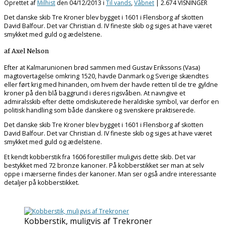
Oprettet af
Milhist
den
04/12/2013
i
Til vands
,
Våbnet
| 2.674 VISNINGER
Det danske skib Tre Kroner blev bygget i 1601 i Flensborg af skotten
David Balfour. Det var Christian d. IV fineste skib og siges at have været
smykket med guld og ædelstene.
af Axel Nelson
Efter at Kalmarunionen brød sammen med Gustav Erikssons (Vasa)
magtovertagelse omkring 1520, havde Danmark og Sverige skændtes
eller ført krig med hinanden, om hvem der havde retten til de tre gyldne
kroner på den blå baggrund i deres rigsvåben. At navngive et
admiralsskib efter dette omdiskuterede heraldiske symbol, var derfor en
politisk handling som både danskere og svenskere praktiserede.
Det danske skib Tre Kroner blev bygget i 1601 i Flensborg af skotten
David Balfour. Det var Christian d. IV fineste skib og siges at have været
smykket med guld og ædelstene.
Et kendt kobberstik fra 1606 forestiller muligvis dette skib. Det var
bestykket med 72 bronze kanoner. På kobberstikket ser man at selv
oppe i mærserne findes der kanoner. Man ser også andre interessante
detaljer på kobberstikket.
Kobberstik, muligvis af Trekroner