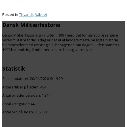
Posted in
Til vands
,
Våbnet
Dansk Militærhistorie
Dansk Militærhistorie gik i luften i 1997 med det formål at præsentere
vores militære fortid. I dag er det et af landets meste besøgte historie
hjemmesider med omkring 500 besøgende om dagen. Siden starten i
1997 har omkring 2 millioner læsere besøgt vores site.
Statistik
Sidst opdateret:
20/04/2026 @ 19:29
Antal artikler på siden:
484
Antal billeder på siden: 1,314
Antal kategorier:
44
Antal ord på siden: 756,631