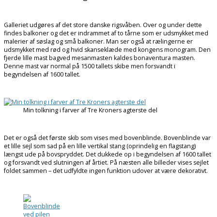
Galleriet udgøres af det store danske rigsvåben. Over og under dette
findes balkoner og det er indrammet af to tårne som er udsmykket med
malerier af søslag og små balkoner. Man ser også at rælingerne er
udsmykket med rød og hvid skanseklæde med kongens monogram. Den
fjerde lille mast bagved mesanmasten kaldes bonaventura masten.
Denne mast var normal på 1500 tallets skibe men forsvandt i
begyndelsen af 1600 tallet.
Min tolkning i farver af Tre Kroners agterste del
Det er også det første skib som vises med bovenblinde. Bovenblinde var
et lille sejl som sad på en lille vertikal stang (oprindelig en flagstang)
længst ude på bovspryddet. Det dukkede op i begyndelsen af 1600 tallet
og forsvandt ved slutningen af årtiet. På næsten alle billeder vises sejlet
foldet sammen – det udfyldte ingen funktion udover at være dekorativt.