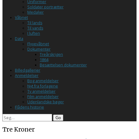
Uniformer
Soldater portrætter
Medaljer
Våbnet
Til lands
Til vands
I luften
Data
Flyvevåbnet
Dokumenter
Treårskrigen
1864
Besættelsen dokumenter
Billedgallerier
Anmeldelser
Bog anmeldelser
Nyt fra forlagene
Tv anmeldelser
Film anmeldelser
Udenlandske bøger
Flådens historie
Search
Tre Kroner