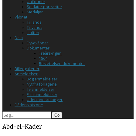
Uniformer
Soldater portrætter
Medaljer
Våbnet
Til lands
Til vands
I luften
Data
Flyvevåbnet
Dokumenter
Treårskrigen
1864
Besættelsen dokumenter
Billedgallerier
Anmeldelser
Bog anmeldelser
Nyt fra forlagene
Tv anmeldelser
Film anmeldelser
Udenlandske bøger
Flådens historie
Search
Abd-el-Kader