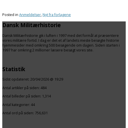
Posted in
Anmeldelser
,
Nyt fra forlagene
Dansk Militærhistorie
Dansk Militærhistorie gik i luften i 1997 med det formål at præsentere
vores militære fortid. I dag er det et af landets meste besøgte historie
hjemmesider med omkring 500 besøgende om dagen. Siden starten i
1997 har omkring 2 millioner læsere besøgt vores site.
Statistik
Sidst opdateret:
20/04/2026 @ 19:29
Antal artikler på siden:
484
Antal billeder på siden: 1,314
Antal kategorier:
44
Antal ord på siden: 756,631