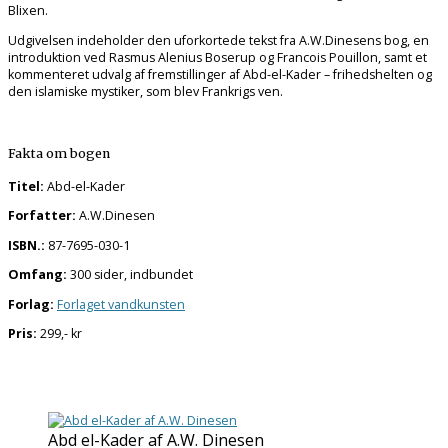
Blixen.
Udgivelsen indeholder den uforkortede tekst fra A.W.Dinesens bog, en
introduktion ved Rasmus Alenius Boserup og Francois Pouillon, samt et
kommenteret udvalg af fremstillinger af Abd-el-Kader – frihedshelten og
den islamiske mystiker, som blev Frankrigs ven.
Fakta om bogen
Titel:
Abd-el-Kader
Forfatter:
A.W.Dinesen
ISBN.:
87-7695-030-1
Omfang:
300 sider, indbundet
Forlag:
Forlaget vandkunsten
Pris:
299,- kr
Abd el-Kader af A.W. Dinesen