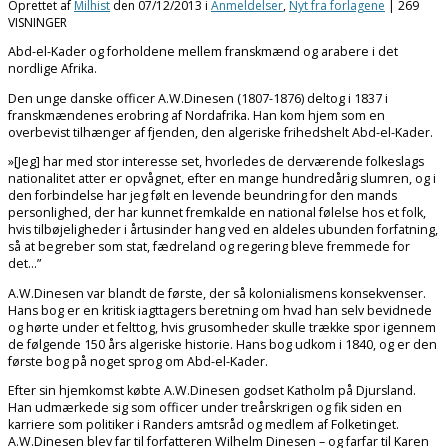
Oprettet af
Milhist
den
07/12/2013
i
Anmeldelser
,
Nyt fra forlagene
| 269
VISNINGER
Abd-el-Kader og forholdene mellem franskmænd og arabere i det
nordlige Afrika.
Den unge danske officer A.W.Dinesen (1807-1876) deltog i 1837 i
franskmændenes erobring af Nordafrika. Han kom hjem som en
overbevist tilhænger af fjenden, den algeriske frihedshelt Abd-el-Kader.
»[Jeg] har med stor interesse set, hvorledes de derværende folkeslags
nationalitet atter er opvågnet, efter en mange hundredårig slumren, og i
den forbindelse har jeg følt en levende beundring for den mands
personlighed, der har kunnet fremkalde en national følelse hos et folk,
hvis tilbøjeligheder i årtusinder hang ved en aldeles ubunden forfatning,
så at begreber som stat, fædreland og regering bleve fremmede for
det…”
A.W.Dinesen var blandt de første, der så kolonialismens konsekvenser.
Hans bog er en kritisk iagttagers beretning om hvad han selv bevidnede
og hørte under et felttog, hvis grusomheder skulle trække spor igennem
de følgende 150 års algeriske historie. Hans bog udkom i 1840, og er den
første bog på noget sprog om Abd-el-Kader.
Efter sin hjemkomst købte A.W.Dinesen godset Katholm på Djursland.
Han udmærkede sig som officer under treårskrigen og fik siden en
karriere som politiker i Randers amtsråd og medlem af Folketinget.
A.W.Dinesen blev far til forfatteren Wilhelm Dinesen – og farfar til Karen