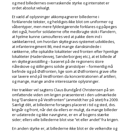
og med billedernes overraskende styrke og intensitet er
ordet absolut velvalgt.
Et væld af oplysninger akkompagnerer billederne i
forklarende tekster, og heldigvis ikke blot om uniformer og
våbentyper, men mere fyldestgørende forklares og påpeges
det også, hvorfor soldaterne ofte medbragte stok i Flandern,
at hjelme kunne camoufleres ved at pakke dem ind i
sækkelærred, om hvordan skyttegravs-systemet udvikledes,
at infanteriregiment 86, med mange dansksindede i
rækkerne, ofte opkaldte lokaliteter ved fronten efter hjemlige
lokaliteter (Haderslevvej, Sønderborgvej etc.), at et billede af
en skyttegravsstilling – baseret på de regionens store
nåleskove og stillingens solide granstolper – formentlig må
befinde sig på Østfronten, lige som at Østfrontens grave ofte
var lavere end på Vestfronten da koncentrationen af artilleri,
og mange, mange andre interessante oplysninger.
Her trækker vel sagtens Claus Bundgård Christensen på sin
omfattende viden om krigen præsenteret i den udmærkede
bog ”Danskere på Vestfronten” (anmeldt her på sitet) fra 2009.
Særligt dét, at billederne forsøges placeret i tid og sted, dvs.
krigsår og front, når det da ellers er muligt, da mange billeder
er udaterede og ikke navngivne, er en af bogens stærke
sider; ellers ville billederne blot vise ”et eller andet” fra krigen.
En anden styrke er, at billederne ikke blot er de velkendte og