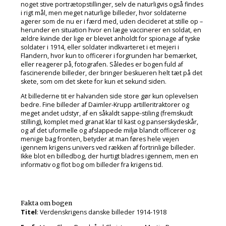
noget stive portrætopstillinger, selv de naturligvis også findes
i rigt mål, men meget naturlige billeder, hvor soldaterne
agerer som de nu er i færd med, uden decideret at stille op –
herunder en situation hvor en læge vaccinerer en soldat, en
ældre kvinde der lige er blevet anholdt for spionage af tyske
soldater i 1914, eller soldater indkvarteret i et mejeri i
Flandern, hvor kun to officerer i forgrunden har bemærket,
eller reagerer på, fotografen. Således er bogen fuld af
fascinerende billeder, der bringer beskueren helt tæt på det
skete, som om det skete for kun et sekund siden.
At billederne tit er halvanden side store gør kun oplevelsen
bedre. Fine billeder af Daimler-Krupp artilleritraktorer og
meget andet udstyr, af en såkaldt sappe-stiling (fremskudt
stilling), komplet med granat klar til kast og panserskydeskår,
og af det uformelle og afslappede miljø blandt officerer og
menige bag fronten, betyder at man føres hele vejen
igennem krigens univers ved rækken af fortrinlige billeder.
Ikke blot en billedbog, der hurtigt bladres igennem, men en
informativ og flot bog om billeder fra krigens tid.
Fakta om bogen
Titel
: Verdenskrigens danske billeder 1914-1918