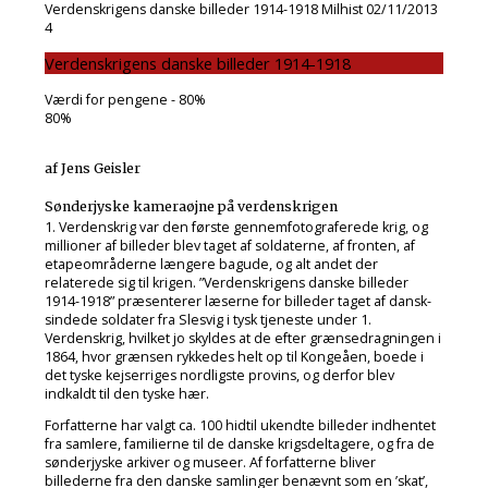
Verdenskrigens danske billeder 1914-1918
Milhist
02/11/2013
4
Verdenskrigens danske billeder 1914-1918
Værdi for pengene - 80%
80
%
af Jens Geisler
Sønderjyske kameraøjne på verdenskrigen
1. Verdenskrig var den første gennemfotograferede krig, og
millioner af billeder blev taget af soldaterne, af fronten, af
etapeområderne længere bagude, og alt andet der
relaterede sig til krigen. ”Verdenskrigens danske billeder
1914-1918” præsenterer læserne for billeder taget af dansk-
sindede soldater fra Slesvig i tysk tjeneste under 1.
Verdenskrig, hvilket jo skyldes at de efter grænsedragningen i
1864, hvor grænsen rykkedes helt op til Kongeåen, boede i
det tyske kejserriges nordligste provins, og derfor blev
indkaldt til den tyske hær.
Forfatterne har valgt ca. 100 hidtil ukendte billeder indhentet
fra samlere, familierne til de danske krigsdeltagere, og fra de
sønderjyske arkiver og museer. Af forfatterne bliver
billederne fra den danske samlinger benævnt som en ’skat’,