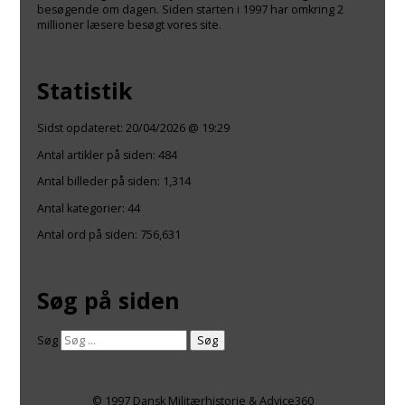
besøgende om dagen. Siden starten i 1997 har omkring 2
millioner læsere besøgt vores site.
Statistik
Sidst opdateret:
20/04/2026 @ 19:29
Antal artikler på siden:
484
Antal billeder på siden: 1,314
Antal kategorier:
44
Antal ord på siden: 756,631
Søg på siden
Søg
© 1997 Dansk Militærhistorie & Advice360