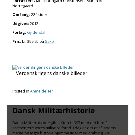
Forfatter:
Claus Bundgård Christensen, Martin Bo
Nørregaard
Omfang:
284 sider
Udgivet
: 2012
Forlag:
Gyldendal
Pris:
kr. 399,95 på
Saxo
Verdenskrigens danske billeder
Posted in
Anmeldelser
Dansk Militærhistorie
Dansk Militærhistorie gik i luften i 1997 med det formål at
præsentere vores militære fortid. I dag er det et af landets
meste besøgte historie hjemmesider med omkring 500