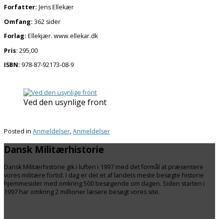
Forfatter:
Jens Ellekær
Omfang:
362 sider
Forlag:
Ellekjær. www.ellekar.dk
Pris
: 295,00
ISBN:
978-87-92173-08-9
Ved den usynlige front
Posted in
Anmeldelser
,
Anmeldelser
Dansk Militærhistorie
Dansk Militærhistorie gik i luften i 1997 med det formål at præsentere
vores militære fortid. I dag er det et af landets meste besøgte historie
hjemmesider med omkring 500 besøgende om dagen. Siden starten i
1997 har omkring 2 millioner læsere besøgt vores site.