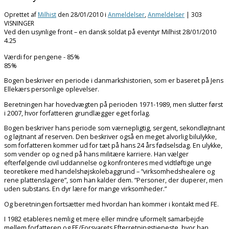
Oprettet af
Milhist
den
28/01/2010
i
Anmeldelser
,
Anmeldelser
| 303
VISNINGER
Ved den usynlige front – en dansk soldat på eventyr
Milhist
28/01/2010
4.25
Værdi for pengene - 85%
85
%
Bogen beskriver en periode i danmarkshistorien, som er baseret på Jens
Ellekærs personlige oplevelser.
Beretningen har hovedvægten på perioden 1971-1989, men slutter først
i 2007, hvor forfatteren grundlægger eget forlag.
Bogen beskriver hans periode som værnepligtig, sergent, sekondløjtnant
og løjtnant af reserven. Den beskriver også en meget alvorlig bilulykke,
som forfatteren kommer ud for tæt på hans 24 års fødselsdag. En ulykke,
som vender op og ned på hans militære karriere. Han vælger
efterfølgende civil uddannelse og konfronteres med vidtløftige unge
teoretikere med handelshøjskolebaggrund – ”virksomhedshealere og
rene plattenslagere”, som han kalder dem. ”Personer, der duperer, men
uden substans. En dyr lære for mange virksomheder.”
Og beretningen fortsætter med hvordan han kommer i kontakt med FE.
I 1982 etableres nemlig et mere eller mindre uformelt samarbejde
mellem forfatteren og FE/Forsvarets Efterretningstjeneste, hvor han