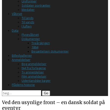
Uniformer
Soldater portrætter
Medaljer
Våbnet
Til lands
Til vands
I luften
Data
Flyvevåbnet
Dokumenter
Treårskrigen
1864
Besættelsen dokumenter
Billedgallerier
Anmeldelser
Bog anmeldelser
Nyt fra forlagene
Tv anmeldelser
Film anmeldelser
Udenlandske bøger
Flådens historie
Search
Ved den usynlige front – en dansk soldat på
eventyr