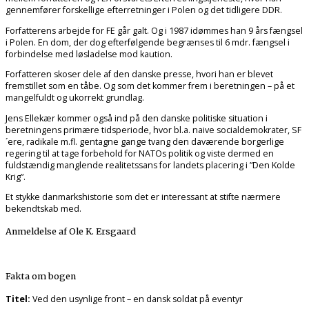
gennemfører forskellige efterretninger i Polen og det tidligere DDR.
Forfatterens arbejde for FE går galt. Og i 1987 idømmes han 9 års fængsel
i Polen. En dom, der dog efterfølgende begrænses til 6 mdr. fængsel i
forbindelse med løsladelse mod kaution.
Forfatteren skoser dele af den danske presse, hvori han er blevet
fremstillet som en tåbe. Og som det kommer frem i beretningen – på et
mangelfuldt og ukorrekt grundlag.
Jens Ellekær kommer også ind på den danske politiske situation i
beretningens primære tidsperiode, hvor bl.a. naive socialdemokrater, SF
´ere, radikale m.fl. gentagne gange tvang den daværende borgerlige
regering til at tage forbehold for NATOs politik og viste dermed en
fuldstændig manglende realitetssans for landets placering i ”Den Kolde
Krig”.
Et stykke danmarkshistorie som det er interessant at stifte nærmere
bekendtskab med.
Anmeldelse af Ole K. Ersgaard
Fakta om bogen
Titel:
Ved den usynlige front – en dansk soldat på eventyr