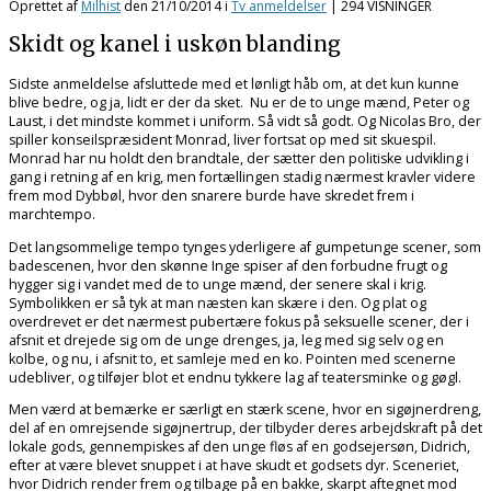
Oprettet af
Milhist
den
21/10/2014
i
Tv anmeldelser
| 294 VISNINGER
Skidt og kanel i uskøn blanding
Sidste anmeldelse afsluttede med et lønligt håb om, at det kun kunne
blive bedre, og ja, lidt er der da sket. Nu er de to unge mænd, Peter og
Laust, i det mindste kommet i uniform. Så vidt så godt. Og Nicolas Bro, der
spiller konseilspræsident Monrad, liver fortsat op med sit skuespil.
Monrad har nu holdt den brandtale, der sætter den politiske udvikling i
gang i retning af en krig, men fortællingen stadig nærmest kravler videre
frem mod Dybbøl, hvor den snarere burde have skredet frem i
marchtempo.
Det langsommelige tempo tynges yderligere af gumpetunge scener, som
badescenen, hvor den skønne Inge spiser af den forbudne frugt og
hygger sig i vandet med de to unge mænd, der senere skal i krig.
Symbolikken er så tyk at man næsten kan skære i den. Og plat og
overdrevet er det nærmest pubertære fokus på seksuelle scener, der i
afsnit et drejede sig om de unge drenges, ja, leg med sig selv og en
kolbe, og nu, i afsnit to, et samleje med en ko. Pointen med scenerne
udebliver, og tilføjer blot et endnu tykkere lag af teatersminke og gøgl.
Men værd at bemærke er særligt en stærk scene, hvor en sigøjnerdreng,
del af en omrejsende sigøjnertrup, der tilbyder deres arbejdskraft på det
lokale gods, gennempiskes af den unge fløs af en godsejersøn, Didrich,
efter at være blevet snuppet i at have skudt et godsets dyr. Sceneriet,
hvor Didrich render frem og tilbage på en bakke, skarpt aftegnet mod