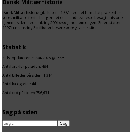
Dansk Militærhistorie
Dansk Militærhistorie gik i luften i 1997 med det formål at præsentere
vores militære fortid. I dag er det et af landets meste besøgte historie
hjemmesider med omkring 500 besøgende om dagen. Siden starten i
1997 har omkring 2 millioner læsere besøgt vores site.
Statistik
Sidst opdateret:
20/04/2026 @ 19:29
Antal artikler på siden:
484
Antal billeder på siden: 1,314
Antal kategorier:
44
Antal ord på siden: 756,631
Søg på siden
Søg