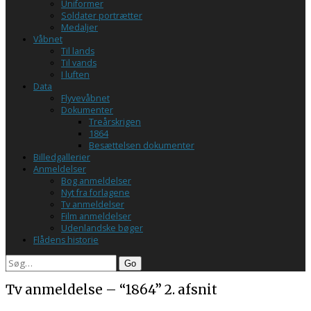
Uniformer
Soldater portrætter
Medaljer
Våbnet
Til lands
Til vands
I luften
Data
Flyvevåbnet
Dokumenter
Treårskrigen
1864
Besættelsen dokumenter
Billedgallerier
Anmeldelser
Bog anmeldelser
Nyt fra forlagene
Tv anmeldelser
Film anmeldelser
Udenlandske bøger
Flådens historie
Search
Tv anmeldelse – “1864” 2. afsnit