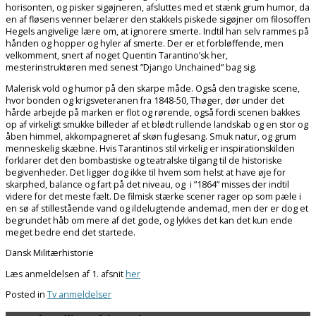
horisonten, og pisker sigøjneren, afsluttes med et stænk grum humor, da
en af fløsens venner belærer den stakkels piskede sigøjner om filosoffen
Hegels angivelige lære om, at ignorere smerte. Indtil han selv rammes på
hånden og hopper og hyler af smerte. Der er et forbløffende, men
velkomment, snert af noget Quentin Tarantino’sk her,
mesterinstruktøren med senest ”Django Unchained” bag sig.
Malerisk vold og humor på den skarpe måde. Også den tragiske scene,
hvor bonden og krigsveteranen fra 1848-50, Thøger, dør under det
hårde arbejde på marken er flot og rørende, også fordi scenen bakkes
op af virkeligt smukke billeder af et blødt rullende landskab og en stor og
åben himmel, akkompagneret af skøn fuglesang. Smuk natur, og grum
menneskelig skæbne. Hvis Tarantinos stil virkelig er inspirationskilden
forklarer det den bombastiske og teatralske tilgang til de historiske
begivenheder. Det ligger dog ikke til hvem som helst at have øje for
skarphed, balance og fart på det niveau, og i ”1864” misses der indtil
videre for det meste fælt. De filmisk stærke scener rager op som pæle i
en sø af stillestående vand og ildelugtende andemad, men der er dog et
begrundet håb om mere af det gode, og lykkes det kan det kun ende
meget bedre end det startede.
Dansk Militærhistorie
Læs anmeldelsen af 1. afsnit
her
Posted in
Tv anmeldelser