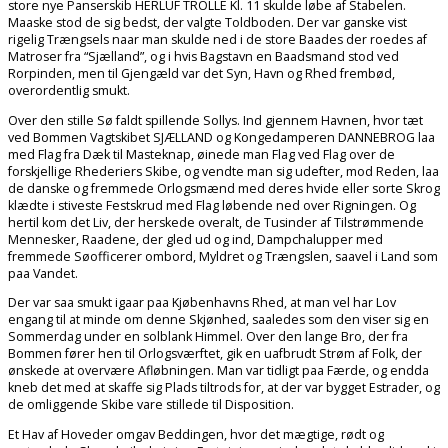
store nye Panserskib HERLUF TROLLE Kl. 11 skulde løbe af Stabelen.
Maaske stod de sig bedst, der valgte Toldboden. Der var ganske vist
rigelig Trængsels naar man skulde ned i de store Baades der roedes af
Matroser fra “Sjælland”, og i hvis Bagstavn en Baadsmand stod ved
Rorpinden, men til Gjengæld var det Syn, Havn og Rhed frembød,
overordentlig smukt.
Over den stille Sø faldt spillende Sollys. Ind gjennem Havnen, hvor tæt
ved Bommen Vagtskibet SJÆLLAND og Kongedamperen DANNEBROG laa
med Flag fra Dæk til Masteknap, øinede man Flag ved Flag over de
forskjellige Rhederiers Skibe, og vendte man sig udefter, mod Reden, laa
de danske og fremmede Orlogsmænd med deres hvide eller sorte Skrog
klædte i stiveste Festskrud med Flag løbende ned over Rigningen. Og
hertil kom det Liv, der herskede overalt, de Tusinder af Tilstrømmende
Mennesker, Raadene, der gled ud og ind, Dampchalupper med
fremmede Søofficerer ombord, Myldret og Trængslen, saavel i Land som
paa Vandet.
Der var saa smukt igaar paa Kjøbenhavns Rhed, at man vel har Lov
engang til at minde om denne Skjønhed, saaledes som den viser sig en
Sommerdag under en solblank Himmel. Over den lange Bro, der fra
Bommen fører hen til Orlogsværftet, gik en uafbrudt Strøm af Folk, der
ønskede at overvære Afløbningen. Man var tidligt paa Færde, og endda
kneb det med at skaffe sig Plads tiltrods for, at der var bygget Estrader, og
de omliggende Skibe vare stillede til Disposition.
Et Hav af Hoveder omgav Beddingen, hvor det mægtige, rødt og