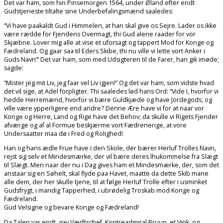
Det var ham, som hin Pinsemorgen 1564, under Øland efter endt
Gudstjeneste tiltalte sine Underbefalingsmænd saaledes:
”Vi have paakaldt Gud i Himmelen, at han skal give os Sejre. Lader os ikke
være rædde for Fjendens Overmagt, thi Gud alene raader for vor
Skjæbne. Lover mig alle at vise et uforsagt og tappert Mod for Konge og
Fædreland. Og gaar saa til Eders Skibe, thi nu ville vi lette vort Anker i
Guds Navn”‘ Det var ham, som med Udsigteren til de Farer, han gik imøde;
sagde:
“Mister jeg mit Liv, jeg faar vel Liv igjen!” Og det var ham, som vidste hvad
det vil sige, at Adel forpligter. Thi saaledes lød hans Ord: “Vide I, hvorfor vi
hedde Herremænd, hvorfor vi bære Guldkjæde og have Jordegods, og
ville være ypperligere end andre? Denne Ære have vi for at naar vor
Konge og Herre, Land og Rige have det Behov; da skulle vi Rigets Fjender
afværge og af al Formue beskjærme vort Fædrenerige, at vore
Undersaatter maa dø i Fred og Rolighed!
Han og hans ædle Frue have i den Skole, der bærer Herluf Trolles Navn,
rejst sig selv et Mindesmærke, der vil bære deres lhukommelse fra Slægt
til Slægt. Men naar der nu i Dag gives ham et Mindesmærke, der, som det
anstaar sig en Søhelt, skal flyde paa Havet, maatte da dette Skib mane
alle dem, der her skulle tjene, til at følge Herluf Trolle efter i usminket
Gudsfrygt, i mandig Tapperhed, i ubrødelig Troskab mod Konge og
Fædreland.
Gud Velsigne og bevare Konge og Fædreland!
Da Talen var endt, gav Værftschef, Kontreadmiral Bruun, et Vink, og