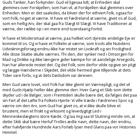
Guds Tanker, han forkynder. Gud vil ligesaa lidt, at Enheden skal
glemmes over Forskjellen, som han vil, at Forskjellen skal glemmes over
Enheden. Men er det saaledes, da bliver der for ethvert Folk, ogsaa for
vort Folk, noget at værne. Vi have et Fædreland at værne, givet os af Gud,
som en hellig Arv, der skal gaa fra Slægt til Slægt. Vi have Traditioner at
værne, der række op i en mere end tusindaarig Fortid.
Vi have et Modersmaal at værne, paa hvilket vort dyreste andelige Eje er
kommet til os. Og vi have et Folkeliv at værne, som trods alle Nutidens
Udviskningsforsøg endnu ikke har mistet sin Livskraft og sin Frodighed.
Alle disse Skatte skulle værnes. Thi den, der synker ned i Omsorgen for
Mad og Drikke og ikke længere gider kæmpe for sit aandelige Arvegods,
han har allerede mistet det. Og det Folk, som derfor vilde opgive sin pligt
og lægge Hænderne i Skjødet, det vilde hermed give tilkjende at dets
Tider vare forbi, og at dets Dødsdom var skreven.
Men Gud være lovet, vort Folk har ikke glemt sin Værnepligt, og det vil
med Guds Hjælp heller ikke glemme den. Hver Gang et Skib som dette
skyder ud i de Bølger, som i Fremtiden skulle bære det, da følges det paa
sin Fart af det Løfte fra Folkets Hjerte: Vi ville træde i Fædrenes Spor og
værne om den Arv, som Gud har givet os, at vi ikke skulle blive et
brustent, men et friskt og virksomt og levedygtigt Led i
Menneskeslægtens store Kæde. Og laa mig saa til Slutning minde om, at
dette Skib skal bære Herluf Trolles ædle navn, dette navn, der endnu,
efter halvfjerde Hundrede Aars Forløb lyser med Glans paa vor Histories
Himmel.