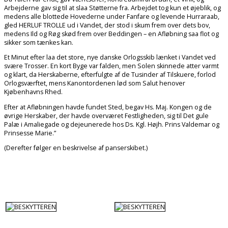
Arbejderne gav sig til at slaa Støtterne fra. Arbejdet tog kun et øjeblik, og
medens alle blottede Hovederne under Fanfare og levende Hurraraab,
gled HERLUF TROLLE ud i Vandet, der stod i skum frem over dets bov,
medens Ild og Røg skød frem over Beddingen – en Afløbning saa flot og
sikker som tænkes kan.
Et Minut efter laa det store, nye danske Orlogsskib lænket i Vandet ved
svære Trosser. En kort Byge var falden, men Solen skinnede atter varmt
og klart, da Herskaberne, efterfulgte af de Tusinder af Tilskuere, forlod
Orlogsværftet, mens Kanontordenen lød som Salut henover
Kjøbenhavns Rhed.
Efter at Afløbningen havde fundet Sted, begav Hs. Maj. Kongen og de
øvrige Herskaber, der havde overværet Festligheden, sig til Det gule
Palæ i Amaliegade og dejeunerede hos Ds. Kgl. Højh. Prins Valdemar og
Prinsesse Marie.”
(Derefter følger en beskrivelse af panserskibet.)