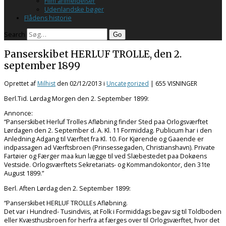
Film anmeldelser
Udenlandske bøger
Flådens historie
Search
Panserskibet HERLUF TROLLE, den 2.
september 1899
Oprettet af
Milhist
den
02/12/2013
i
Uncategorized
| 655 VISNINGER
Berl.Tid. Lørdag Morgen den 2. September 1899:
Annonce:
“Panserskibet Herluf Trolles Afløbning finder Sted paa Orlogsværftet
Lørdagen den 2. September d. A. Kl. 11 Formiddag. Publicum har i den
Anledning Adgang til Værftet fra Kl. 10. For Kjørende og Gaaende er
indpassagen ad Værftsbroen (Prinsessegaden, Christianshavn). Private
Fartøier og Færger maa kun lægge til ved Slæbestedet paa Dokøens
Vestside. Orlogsværftets Sekretariats- og Kommandokontor, den 31te
August 1899.”
Berl. Aften Lørdag den 2. September 1899:
“Panserskibet HERLUF TROLLEs Afløbning.
Det var i Hundred- Tusindviis, at Folk i Formiddags begav sig til Toldboden
eller Kvæsthusbroen for herfra at færges over til Orlogsværftet, hvor det