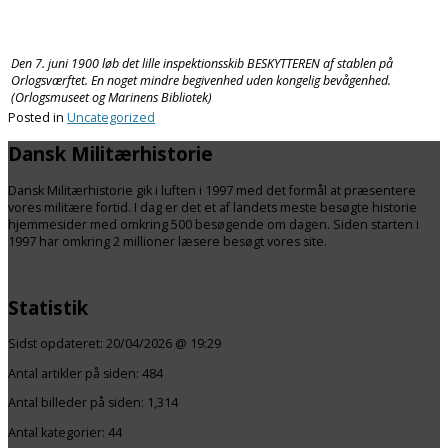
Den 7. juni 1900 løb det lille inspektionsskib BESKYTTEREN af stablen på
Orlogsværftet. En noget mindre begivenhed uden kongelig bevågenhed.
(Orlogsmuseet og Marinens Bibliotek)
Posted in
Uncategorized
Dansk Militærhistorie
Dansk Militærhistorie gik i luften i 1997 med det formål at præsentere
vores militære fortid. I dag er det et af landets meste besøgte historie
hjemmesider med omkring 500 besøgende om dagen. Siden starten i
1997 har omkring 2 millioner læsere besøgt vores site.
Statistik
Sidst opdateret:
20/04/2026 @ 19:29
Antal artikler på siden:
484
Antal billeder på siden: 1,314
Antal kategorier:
44