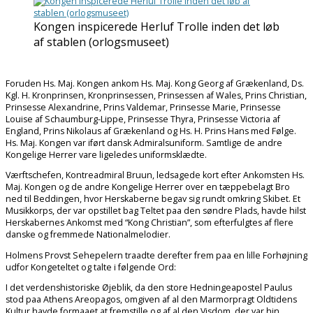
Kongen inspicerede Herluf Trolle inden det løb
af stablen (orlogsmuseet)
Foruden Hs. Maj. Kongen ankom Hs. Maj. Kong Georg af Grækenland, Ds.
Kgl. H. Kronprinsen, Kronprinsessen, Prinsessen af Wales, Prins Christian,
Prinsesse Alexandrine, Prins Valdemar, Prinsesse Marie, Prinsesse
Louise af Schaumburg-Lippe, Prinsesse Thyra, Prinsesse Victoria af
England, Prins Nikolaus af Grækenland og Hs. H. Prins Hans med Følge.
Hs. Maj. Kongen var iført dansk Admiralsuniform. Samtlige de andre
Kongelige Herrer vare ligeledes uniformsklædte.
Værftschefen, Kontreadmiral Bruun, ledsagede kort efter Ankomsten Hs.
Maj. Kongen og de andre Kongelige Herrer over en tæppebelagt Bro
ned til Beddingen, hvor Herskaberne begav sig rundt omkring Skibet. Et
Musikkorps, der var opstillet bag Teltet paa den søndre Plads, havde hilst
Herskabernes Ankomst med “Kong Christian”, som efterfulgtes af flere
danske og fremmede Nationalmelodier.
Holmens Provst Sehepelern traadte derefter frem paa en lille Forhøjning
udfor Kongeteltet og talte i følgende Ord:
I det verdenshistoriske Øjeblik, da den store Hedningeapostel Paulus
stod paa Athens Areopagos, omgiven af al den Marmorpragt Oldtidens
Kultur havde formaaet at fremstille og af al den Visdom, der var hin