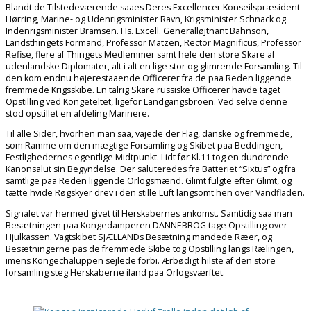
Blandt de Tilstedeværende saaes Deres Excellencer Konseilspræsident
Hørring, Marine- og Udenrigsminister Ravn, Krigsminister Schnack og
Indenrigsminister Bramsen. Hs. Excell. Generalløjtnant Bahnson,
Landsthingets Formand, Professor Matzen, Rector Magnificus, Professor
Refise, flere af Thingets Medlemmer samt hele den store Skare af
udenlandske Diplomater, alt i alt en lige stor og glimrende Forsamling. Til
den kom endnu højerestaaende Officerer fra de paa Reden liggende
fremmede Krigsskibe. En talrig Skare russiske Officerer havde taget
Opstilling ved Kongeteltet, ligefor Landgangsbroen. Ved selve denne
stod opstillet en afdeling Marinere.
Til alle Sider, hvorhen man saa, vajede der Flag, danske og fremmede,
som Ramme om den mægtige Forsamling og Skibet paa Beddingen,
Festlighedernes egentlige Midtpunkt. Lidt før Kl.11 tog en dundrende
Kanonsalut sin Begyndelse. Der saluteredes fra Batteriet “Sixtus” og fra
samtlige paa Reden liggende Orlogsmænd. Glimt fulgte efter Glimt, og
tætte hvide Røgskyer drev i den stille Luft langsomt hen over Vandfladen.
Signalet var hermed givet til Herskabernes ankomst. Samtidig saa man
Besætningen paa Kongedamperen DANNEBROG tage Opstilling over
Hjulkassen. Vagtskibet SJÆLLANDs Besætning mandede Ræer, og
Besætningerne pas de fremmede Skibe tog Opstilling langs Rælingen,
imens Kongechaluppen sejlede forbi. Ærbødigt hilste af den store
forsamling steg Herskaberne iland paa Orlogsværftet.