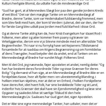
Kulturs herligste Blomst, da udtalte han de mindeværdige Ord:
“Gud har gjort, at al Menneskes Slægt bor paa den ganske Jordens Kreds
af eet Blod.” Det var den mægtige Tanke om en Menneskeslægt af
Brødre, denne Tanke, som var Hedenskabet fuldstændig fremmed, men
som blev født med ham, der kom til Verden i Julenat, det var den, der her
for første Gang blev udtalt paa Jorden med fuld klarhed i disse Ord.
Og at denne Tanke aldrig kan dø, hvor Kristi Evangelium har slaaet Rod i
Folkene, men atter og atter kommer frem paany og kræver sin
Virkeliggørelse, derom ere vi jo blevne mindede med en allersidste Tids
Begivenheder. Thi naar vi nu fornylig have set Kejserens Tillidsmænd
forsamlede for at raadslaa om Krigens Begrænsning og om Formildelse
af dens Trængsler, hvad betyder det da andet, end at Tanken om en
Menneskeslægt af Brødre har vundet Magt i Folkenes Sind.
Men til det Ord, jeg nævnede, føjer apostelen et andet, nemlig dette: “Og
han har bestemt deres forordnede Tider og visse Grænser for deres
Bolig.” Og dernæst vil han sige, at en Menneskeslægt af Brødre ikke er en
forskjelsløs Kasse, hvor alt flyder men i en ubestemmelig Blanding, i
hvilken intet kan skjelnes, mer at det er en Enhed, i hvilken Forskjellene
have deres Ret, idet hvert Folk, har sine beskikkede Tider og sit Land,
indenfor hvis Grænser det skal have sin Ejendommelighed og løse sine
Opgaver og saaledes blive sit særlige Tilskud til den hele
Menneskeslægts Liv. Saaleaes har Gud gjort det, siger Apostelen.
Det er ikke sine egne menneskelige Tanker, han udtaler, men det er