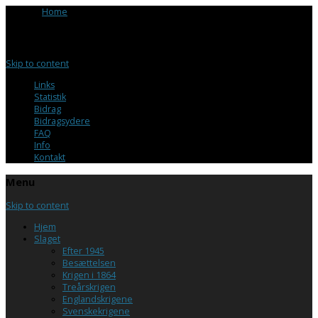
Browse:
Home
/
Panserskibet HERLUF TROLLE, den 2. september 1899
Menu
Skip to content
Links
Statistik
Bidrag
Bidragsydere
FAQ
Info
Kontakt
Menu
Skip to content
Hjem
Slaget
Efter 1945
Besættelsen
Krigen i 1864
Treårskrigen
Englandskrigene
Svenskekrigene