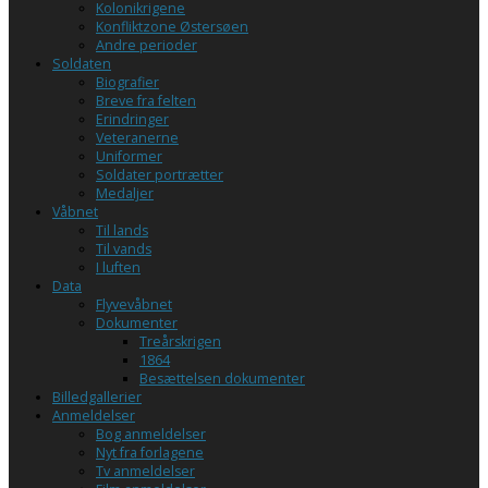
Kolonikrigene
Konfliktzone Østersøen
Andre perioder
Soldaten
Biografier
Breve fra felten
Erindringer
Veteranerne
Uniformer
Soldater portrætter
Medaljer
Våbnet
Til lands
Til vands
I luften
Data
Flyvevåbnet
Dokumenter
Treårskrigen
1864
Besættelsen dokumenter
Billedgallerier
Anmeldelser
Bog anmeldelser
Nyt fra forlagene
Tv anmeldelser