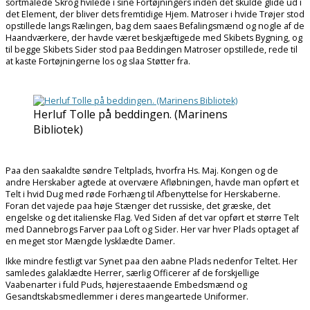
sortmalede Skrog hvilede i sine Fortøjningers inden det skulde glide ud i
det Element, der bliver dets fremtidige Hjem. Matroser i hvide Trøjer stod
opstillede langs Rælingen, bag dem saaes Befalingsmænd og nogle af de
Haandværkere, der havde været beskjæftigede med Skibets Bygning, og
til begge Skibets Sider stod paa Beddingen Matroser opstillede, rede til
at kaste Fortøjningerne los og slaa Støtter fra.
Herluf Tolle på beddingen. (Marinens
Bibliotek)
Paa den saakaldte søndre Teltplads, hvorfra Hs. Maj. Kongen og de
andre Herskaber agtede at overvære Afløbningen, havde man opført et
Telt i hvid Dug med røde Forhæng til Afbenyttelse for Herskaberne.
Foran det vajede paa høje Stænger det russiske, det græske, det
engelske og det italienske Flag. Ved Siden af det var opført et større Telt
med Dannebrogs Farver paa Loft og Sider. Her var hver Plads optaget af
en meget stor Mængde lysklædte Damer.
Ikke mindre festligt var Synet paa den aabne Plads nedenfor Teltet. Her
samledes galaklædte Herrer, særlig Officerer af de forskjellige
Vaabenarter i fuld Puds, højerestaaende Embedsmænd og
Gesandtskabsmedlemmer i deres mangeartede Uniformer.