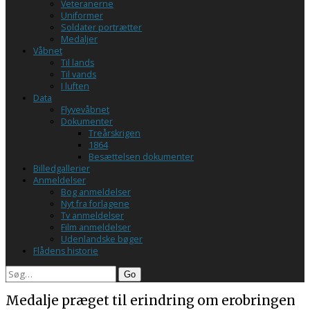
Veteranerne
Uniformer
Soldater portrætter
Medaljer
Våbnet
Til lands
Til vands
I luften
Data
Flyvevåbnet
Dokumenter
Treårskrigen
1864
Besættelsen dokumenter
Billedgallerier
Anmeldelser
Bog anmeldelser
Nyt fra forlagene
Tv anmeldelser
Film anmeldelser
Udenlandske bøger
Flådens historie
Search
Medalje præget til erindring om erobringen