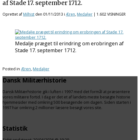
af Stade 17. september 1712.
Oprettet af
Milhist
den
01/11/2013
i
Æren
,
Medaljer
| 1.602 VISNINGER
Medalje præget til erindring om erobringen af
Stade 17. september 1712.
Posted in
Æren
,
Medaljer
Dansk Militærhistorie
Dansk Militærhistorie gik i luften i 1997 med det formål at præsentere
vores militære fortid. I dag er det et af landets meste besøgte historie
hjemmesider med omkring 500 besøgende om dagen. Siden starten i
1997 har omkring 2 millioner læsere besøgt vores site.
Statistik
Sidst opdateret:
20/04/2026 @ 19:29