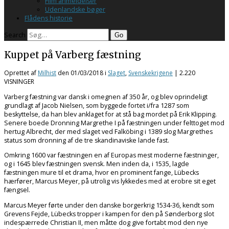
Film anmeldelser
Udenlandske bøger
Flådens historie
Search
Kuppet på Varberg fæstning
Oprettet af
Milhist
den
01/03/2018
i
Slaget
,
Svenskekrigene
| 2.220
VISNINGER
Varberg fæstning var dansk i omegnen af 350 år, og blev oprindeligt
grundlagt af Jacob Nielsen, som byggede fortet i/fra 1287 som
beskyttelse, da han blev anklaget for at stå bag mordet på Erik Klipping.
Senere boede Dronning Margrethe I på fæstningen under felttoget mod
hertug Albrecht, der med slaget ved Falköbing i 1389 slog Margrethes
status som dronning af de tre skandinaviske lande fast.
Omkring 1600 var fæstningen en af Europas mest moderne fæstninger,
og i 1645 blev fæstningen svensk. Men inden da, i 1535, lagde
fæstningen mure til et drama, hvor en prominent fange, Lübecks
hærfører, Marcus Meyer, på utrolig vis lykkedes med at erobre sit eget
fængsel.
Marcus Meyer førte under den danske borgerkrig 1534-36, kendt som
Grevens Fejde, Lübecks tropper i kampen for den på Sønderborg slot
indespærrede Christian II, men måtte dog give fortabt mod den nye