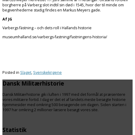
borgherre på Varberg slot indtil sin død i 1545, hvor der til minde om
begivenhederne stadig findes en Markus Meyers gade.
Af JG
Varbergs fästning – och dets roll i Hallands historie
museumhalland.se/varbergs-fastning/fastningens-historia/
Posted in
Slaget
,
Svenskekrigene
Dansk Militærhistorie
Dansk Militærhistorie gik i luften i 1997 med det formål at præsentere
vores militære fortid. I dag er det et af landets meste besøgte historie
hjemmesider med omkring 500 besøgende om dagen. Siden starten i
1997 har omkring 2 millioner læsere besøgt vores site.
Statistik