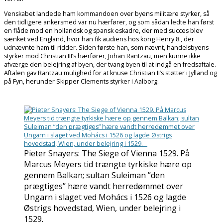
Venskabet landede ham kommandoen over byens militære styrker, så
den tidligere ankersmed var nu hærfører, og som sådan ledte han først
en flåde mod en hollandsk og spansk eskadre, der med succes blev
sænket ved England, hvor han fik audiens hos kong Henry 8., der
udnævnte ham til ridder. Siden første han, som nævnt, handelsbyens
styrker mod Christian III’s hærfører, Johan Rantzau, men kunne ikke
afværge den belejring af byen, der tvang byen til at indgå en fredsaftale.
Aftalen gav Rantzau mulighed for at knuse Christian II’s støtter i Jylland og
på Fyn, herunder Skipper Clements styrker i Aalborg.
Pieter Snayers: The Siege of Vienna 1529. På
Marcus Meyers tid trængte tyrkiske hære op
gennem Balkan; sultan Suleiman ”den
prægtiges” hære vandt herredømmet over
Ungarn i slaget ved Mohács i 1526 og lagde
Østrigs hovedstad, Wien, under belejring i
1529.