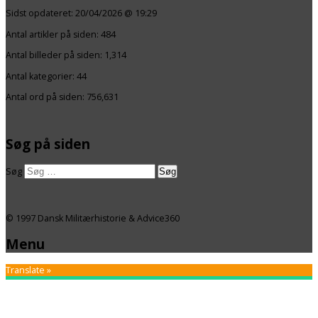
Sidst opdateret:
20/04/2026 @ 19:29
Antal artikler på siden:
484
Antal billeder på siden: 1,314
Antal kategorier:
44
Antal ord på siden: 756,631
Søg på siden
Søg
© 1997 Dansk Militærhistorie & Advice360
Menu
Translate »