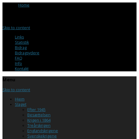
Browse:
Home
/
Kuppet på Varberg fæstning
Menu
Skip to content
Links
Statistik
Bidrag
Bidragsydere
FAQ
Info
Kontakt
Menu
Skip to content
Hjem
Slaget
Efter 1945
Besættelsen
Krigen i 1864
Treårskrigen
Englandskrigene
Svenskekrigene