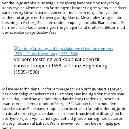
vendte Tyge Krabbe pludselig Helsingborgs kanoner mod Meyers og
Kocks styrker. Klemt mellem fæstningens kanoner og de svenske soldater
var Kocks og Meyers styrker som en lus mellem to negle. Der var ikke
andet end at gøre end at overgive sig. Marcus Meyer blev fængslet på
fæstningen Varberg Slot, men under lempelige forhold. Blandt andet fik
han lov til at forlade fæstningen i nogle uger for at drøfte konflikten med
den svenske konge Gustav Vasa.
Varberg fæstning ved kapitulationen til
danske tropper i 1559, af Franz Hogenberg
(1535-1590)
Måske var forholdene lidt for lempelige for den driftige Marcus Meyer,
der oprindeligt var ankersmed i Hamborg. Han lod sig siden hverve som
lejesoldat, landsknægt, under den danske kong Frederik 1., hvor han
avancerede til fænrik (underofficer). I 1532 var han i kamp mod den
tyrkiske sultan Suleimans tropper, som fører af en fænnike, der udgjorde
en del af et kontingent soldater, som Lübeck havde stillet til rådighed for
den tyske kejser. Hjemvendt i god behold giftede han sig med datteren
af borgmesteren af Lübeck, Wullenwewer, som han blev en rigtig god
ven af.