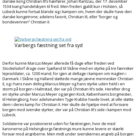
danske kong Christian III’s hærfører, Johan Rantzau, der 17. december
1534 tvang handelsbyen til fred. Men freden gjaldt kun i Holsten, så
Lübeck kunne fortsat blande sig i kampen om, hvem der skulle have den
danske kongetrone; adelens favorit, Christian III, eller ”borger og
bondevennen” Christian II.
Varbergs fæstning set fra syd
Derfor kunne Marcus Meyer allerede få dage efter freden ved
Stockelsdorf drage over Sjælland til Skåne med en styrke på tre fænniker
lejesoldater, ca. 1200 mand, for igen at deltage i kampen om magten i
Danmark. I Skåne og Halland støttede mange jævne mennesker Christian
II, og i hans navn deltog Marcus Meyer og hans styrke uden held i en
storm på borgen i Halmstad, der var på Christian III’s side. Herefter drog
en styrke under Marcus Meyer og Jørgen Kock, Københavns borgmester,
til Helsingborg, hvor adelsmanden Tyge Krabbe havde lovet, at ville støtte
dem i deres kamp for Christian II. Her skulle de hjælpe med at forsvare
borgen mod svenske styrker, der var på Christian III’s side i kampen mod
Lübeck.
Soldaterne var positioneret uden for fæstningen, hvor de med
kanonerne på Helsingborgs fæstnings mure kunne levere er stærkt
forsvar mod angriberne. Men midt under svenskernes angreb på borgen