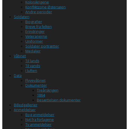
Kolonikrigene
Konfliktzone Østersøen
Andre perioder
Soldaten
Biografier
Breve fra felten
Erindringer
Veteranerne
Uniformer
Soldater portrætter
Medaljer
Våbnet
Til lands
Til vands
I luften
Data
Flyvevåbnet
Dokumenter
Treårskrigen
1864
Besættelsen dokumenter
Billedgallerier
Anmeldelser
Bog anmeldelser
Nyt fra forlagene
Tv anmeldelser