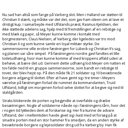
Nu sad han altså som fange på Varberg slot. Men i Halland var støtten til
Christian II stærk, og måske var det det, som gav ham ideen om at lave et
dristigt kup. I samarbejde med Ulfstands præst, Rasmus Kjeldsen, der
ikke støttede adelens sag, hjalp med til fremstillingen af en rebstige og
med blæk og papir, så Meyer kunne komme i kontakt med
borgmesteren, Claus Nielsen, af Varberg, der ligeledes var tro mod
Christian II og som kunne samle en loyal militær styrke. De
sammensvorne ville erobre fæstningen for Lübeck og Christian II’s sag,
og planen var såre simpel. På fæstningens nordre gavl fandtes et lille
toiletudhæng, hvor man kunne komme af med kroppens affald uden at
behøve, at bære det ud. Gennem dette udhæng lod Meyer om natten et
tov falde ned til en gruppe sammensvorne, som bandt en rebstige til
tovet, der blev hejst op. På den måde fik 21 soldater og 10 bevæbnede
borgere adgang til slottet. Efter at have gemt sig i tre timer i Meyers
værelse på fæstningen forlad de rummet da kommandanten, Truid
Ulfstand, tidligt om morgenen forlod selve slottet for at begive sig ned til
staldgården.
Straks blokerede de porten og begyndte at overfalde og dræbe
besætningen. Nogle af soldaterne nåede op i fæstningens tårn, hvor det
i nogen tid lykkedes dem at forskanse sig. Her fra kunne de advare
Ulfstand, der i mellemtiden havde givet sig i kast med et forsøg på at
smadre porten med en stor hammer fra smedjen, da en anden styrke af
bevæbnede borgere og lejesoldater drog ud fra Varberg by. Han fik