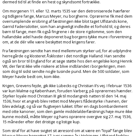
dermed tid til at finde en hest og skyndsomt fortrække.
Om morgenen 11. eller 12. marts 1535 var den detroniserede hærfører
og tidligere fange, Marcus Meyer, nu borgherre. Oprørerne fik med dem
overrumplende erobring af fæstningen ikke blot taget Ulfstands kone,
Gørrid Fadersdotter, som han angiveligt indledte et forhold til, og deres
børn til fange, men fik også fingrene i de store rigdomme, som den
hallandske adel havde deponeret bag borgens tykke mure i forventning
om, at de dér ville være beskyttet mod krigens farer.
Fra fæstningen sendte han med mellemrum styrker ud, for at udplyndre
herregårde og klosteret Åskloster i det nordlige Halland. Han sendte
også sin bror til England for at søge støtte hos den engelske kong Henrik
VIII, der først ikke ville risikere at blive indblandet i borgerkrigen, men
som dog til sidst sendte nogle tusinde pund. Men de 500 soldater, som
Meyer havde bedt om, kom ikke.
Krigen, Grevens fejde, gik ikke Lübecks og Christian II’s vej. I februar 1536
var kun Malmø og København, foruden Varberg, på oprørernes hænder.
Styrker loyale mod Christian III gik til modangreb natten til den 14. maj
1536, hvor et angreb blev rettet mod Meyers flådestyrke i havnen, der
blev ødelagt, og så var flugtvejen lukket. Efter en dags bombardement
med otte kanoner, som den gamle middelalderfæstnings høje mure ikke
kunne modstå, måtte Meyer og hans oprørere overgive sig 27. maj 1536,
15 måneder efter det dristige og listige kup.
Som straf for at have svigtet sit æresord om at være en ”loyal” fange blev
Marcus Meyer henrettet 17. juni samme år i Helsingør. Ulfstand forblev