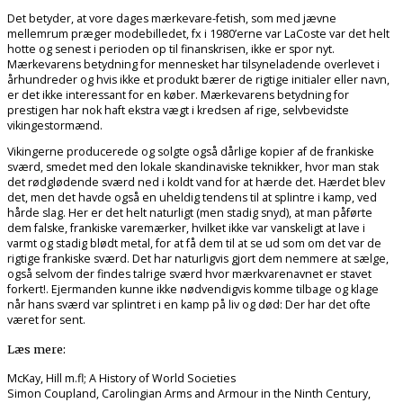
Det betyder, at vore dages mærkevare-fetish, som med jævne
mellemrum præger modebilledet, fx i 1980’erne var LaCoste var det helt
hotte og senest i perioden op til finanskrisen, ikke er spor nyt.
Mærkevarens betydning for mennesket har tilsyneladende overlevet i
århundreder og hvis ikke et produkt bærer de rigtige initialer eller navn,
er det ikke interessant for en køber. Mærkevarens betydning for
prestigen har nok haft ekstra vægt i kredsen af rige, selvbevidste
vikingestormænd.
Vikingerne producerede og solgte også dårlige kopier af de frankiske
sværd, smedet med den lokale skandinaviske teknikker, hvor man stak
det rødglødende sværd ned i koldt vand for at hærde det. Hærdet blev
det, men det havde også en uheldig tendens til at splintre i kamp, ved
hårde slag. Her er det helt naturligt (men stadig snyd), at man påførte
dem falske, frankiske varemærker, hvilket ikke var vanskeligt at lave i
varmt og stadig blødt metal, for at få dem til at se ud som om det var de
rigtige frankiske sværd. Det har naturligvis gjort dem nemmere at sælge,
også selvom der findes talrige sværd hvor mærkvarenavnet er stavet
forkert!. Ejermanden kunne ikke nødvendigvis komme tilbage og klage
når hans sværd var splintret i en kamp på liv og død: Der har det ofte
været for sent.
Læs mere:
McKay, Hill m.fl; A History of World Societies
Simon Coupland, Carolingian Arms and Armour in the Ninth Century,