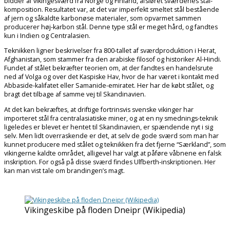
bidder af vikingesværd fra Norge og Finland, afsløret sværdenes stål-
komposition. Resultatet var, at det var imperfekt smeltet stål bestående
af jern og såkaldte karbonøse materialer, som opvarmet sammen
producerer høj-karbon stål. Denne type stål er meget hård, og fandtes
kun i Indien og Centralasien.
Teknikken ligner beskrivelser fra 800-tallet af sværdproduktion i Herat,
Afghanistan, som stammer fra den arabiske filosof og historiker Al-Hindi.
Fundet af stålet bekræfter teorien om, at der fandtes en handelsrute
ned af Volga og over det Kaspiske Hav, hvor de har været i kontakt med
Abbaside-kalifatet eller Samanide-emiratet. Her har de købt stålet, og
bragt det tilbage af samme vej til Skandinavien.
At det kan bekræftes, at driftige fortrinsvis svenske vikinger har
importeret stål fra centralasiatiske miner, og at en ny smednings-teknik
ligeledes er blevet er hentet til Skandinavien, er spændende nyt i sig
selv. Men lidt overraskende er det, at selv de gode sværd som man har
kunnet producere med stålet og teknikken fra det fjerne “Særkland”, som
vikingerne kaldte området, alligevel har valgt at påføre våbnene en falsk
inskription. For også på disse sværd findes Ulfberth-inskriptionen. Her
kan man vist tale om brandingen’s magt.
Vikingeskibe på floden Dneipr (Wikipedia)