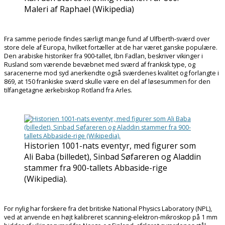
Maleri af Raphael (Wikipedia)
Fra samme periode findes særligt mange fund af Ulfberth-sværd over
store dele af Europa, hvilket fortæller at de har været ganske populære.
Den arabiske historiker fra 900-tallet, Ibn Fadlan, beskriver vikinger i
Rusland som værende bevæbnet med sværd af frankisk type, og
saracenerne mod syd anerkendte også sværdenes kvalitet og forlangte i
869, at 150 frankiske sværd skulle være en del af løsesummen for den
tilfangetagne ærkebiskop Rotland fra Arles.
Historien 1001-nats eventyr, med figurer som
Ali Baba (billedet), Sinbad Søfareren og Aladdin
stammer fra 900-tallets Abbaside-rige
(Wikipedia).
For nylig har forskere fra det britiske National Physics Laboratory (NPL),
ved at anvende en højt kalibreret scanning-elektron-mikroskop på 1 mm