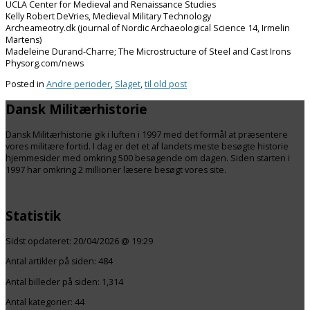
UCLA Center for Medieval and Renaissance Studies
Kelly Robert DeVries, Medieval Military Technology
Archeameotry.dk (journal of Nordic Archaeological Science 14, Irmelin
Martens)
Madeleine Durand-Charre; The Microstructure of Steel and Cast Irons
Physorg.com/news
Posted in
Andre perioder
,
Slaget
,
til old post
Dansk Militærhistorie
Dansk Militærhistorie gik i luften i 1997 med det formål at præsentere
vores militære fortid. I dag er det et af landets meste besøgte historie
hjemmesider med omkring 500 besøgende om dagen. Siden starten i
1997 har omkring 2 millioner læsere besøgt vores site.
Statistik
Sidst opdateret:
20/04/2026 @ 19:29
Antal artikler på siden:
484
Antal billeder på siden: 1,314
Antal kategorier:
44