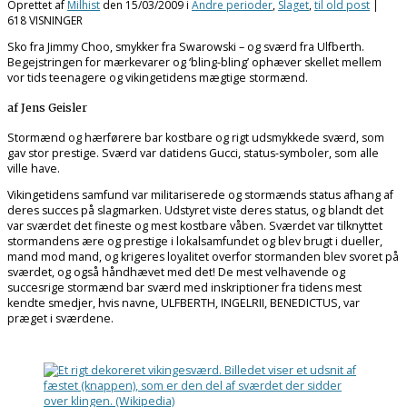
Oprettet af
Milhist
den
15/03/2009
i
Andre perioder
,
Slaget
,
til old post
|
618 VISNINGER
Sko fra Jimmy Choo, smykker fra Swarowski – og sværd fra Ulfberth.
Begejstringen for mærkevarer og ‘bling-bling’ ophæver skellet mellem
vor tids teenagere og vikingetidens mægtige stormænd.
af Jens Geisler
Stormænd og hærførere bar kostbare og rigt udsmykkede sværd, som
gav stor prestige. Sværd var datidens Gucci, status-symboler, som alle
ville have.
Vikingetidens samfund var militariserede og stormænds status afhang af
deres succes på slagmarken. Udstyret viste deres status, og blandt det
var sværdet det fineste og mest kostbare våben. Sværdet var tilknyttet
stormandens ære og prestige i lokalsamfundet og blev brugt i dueller,
mand mod mand, og krigeres loyalitet overfor stormanden blev svoret på
sværdet, og også håndhævet med det! De mest velhavende og
succesrige stormænd bar sværd med inskriptioner fra tidens mest
kendte smedjer, hvis navne, ULFBERTH, INGELRII, BENEDICTUS, var
præget i sværdene.