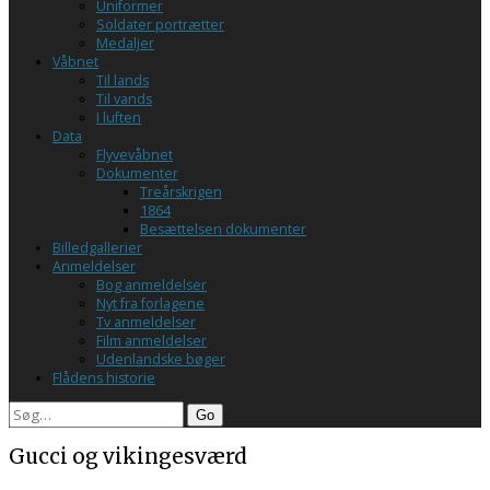
Uniformer
Soldater portrætter
Medaljer
Våbnet
Til lands
Til vands
I luften
Data
Flyvevåbnet
Dokumenter
Treårskrigen
1864
Besættelsen dokumenter
Billedgallerier
Anmeldelser
Bog anmeldelser
Nyt fra forlagene
Tv anmeldelser
Film anmeldelser
Udenlandske bøger
Flådens historie
Search
Gucci og vikingesværd