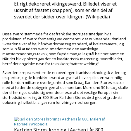
Et rigt dekoreret vikingesværd. Billedet viser et
udsnit af fæstet (knappen), som er den del af
sværdet der sidder over klingen. (Wikipedia)
Disse sværd stammede fra det frankiske storriges smedjer, hvis
produktion af sværd formentlig var centreret i det nuværende Rhinland.
Sværdene var af høj håndværksmæssig standard, af kvalitets-metal, og
som kun få at tidens sværd smedet med den vanskelige
mønstersmednings-teknik, som føjede mange lag stål helt tæt sammen.
Når det blev poleret gav det en karakteristisk mønstring i sværdbladet,
heraf det engelske navn for teknikken; “patternwelding”.
Sværdene repræsenterede en overlegen frankisk teknologisk viden og
ekspertise, og de frankiske sværd angives at have spillet en væsentlig
rolle for den militære overlegenhed som lå bag Karl den Stores succes
med at fuldende opbygningen af et imperium. Mere end 50 felttog skulle
der til før riget strakte sig over det meste af det vestlige Europa i sin
storhedstid omkring år 800. Efter Karl den Stores død gik det gradvist i
opløsning, hvilket bl.a. gav rum for vikingernes hærgen.
Karl den Stores kroning i Aachen i år 800.