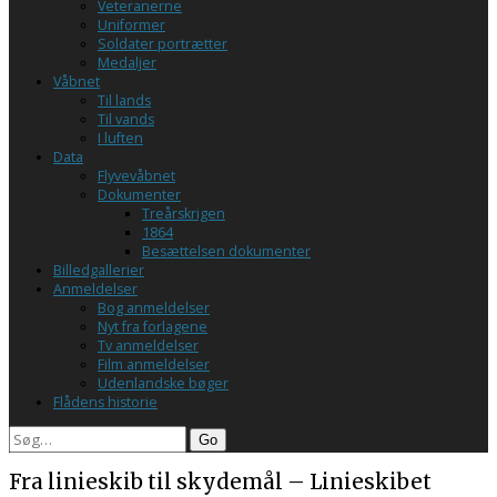
Veteranerne
Uniformer
Soldater portrætter
Medaljer
Våbnet
Til lands
Til vands
I luften
Data
Flyvevåbnet
Dokumenter
Treårskrigen
1864
Besættelsen dokumenter
Billedgallerier
Anmeldelser
Bog anmeldelser
Nyt fra forlagene
Tv anmeldelser
Film anmeldelser
Udenlandske bøger
Flådens historie
Search
Fra linieskib til skydemål – Linieskibet