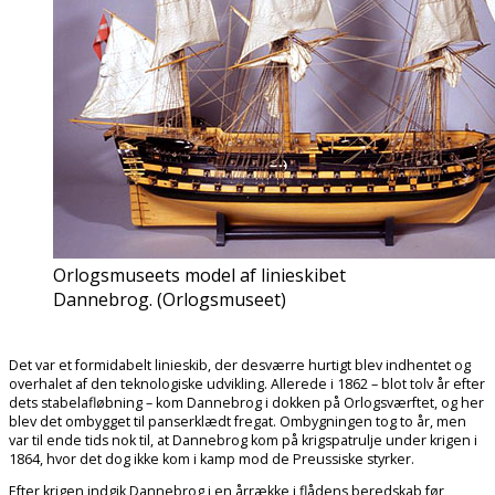
Orlogsmuseets model af linieskibet
Dannebrog. (Orlogsmuseet)
Det var et formidabelt linieskib, der desværre hurtigt blev indhentet og
overhalet af den teknologiske udvikling. Allerede i 1862 – blot tolv år efter
dets stabelafløbning – kom Dannebrog i dokken på Orlogsværftet, og her
blev det ombygget til panserklædt fregat. Ombygningen tog to år, men
var til ende tids nok til, at Dannebrog kom på krigspatrulje under krigen i
1864, hvor det dog ikke kom i kamp mod de Preussiske styrker.
Efter krigen indgik Dannebrog i en årrække i flådens beredskab før