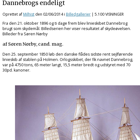
Dannebrogs endeligt
Oprettet af
Milhist
den
02/06/2014
i
Billedgallerier
| 5.100 VISNINGER
Fra den 21. oktober 1896 og ti dage frem blev linieskibet Dannebrog
brugt som skydemål. Billedserien her viser resultatet af skydeøvelsen.
Billeder fra Søren Nørby
af Søren Nørby, cand. mag.
Den 25. september 1850 løb den danske flådes sidste rent sejlførende
linieskib af stablen på Holmen. Orlogsskibet, der fik navnet Dannebrog,
var på 4750 tons, 65 meter langt, 15,5 meter bredt og udstyret med 70
30pd. kanoner.