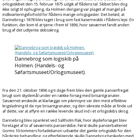
orlogsskibet den 15. februar 1875 udgik af flådens tal. Skibet blev dog
ikke solgt til ophugning, da Holmen dengang var plaget af mangel på
indkvarteringsforhold for flådens mange orlogsgaster. Det betød, at
Dannebrog i 1878 blev taget i brug som fast kaserneskib i Flådens leje. En
funktion, der kom til at tjene i frem til 1896, hvor søværnet fandt anden
brug af det udtjente skibsskrog.
Dannebrog som logiskib på
Holmen. (Handels- og
Søfartsmuseet/Orlogsmuseet).
Fra den 21. oktober 1896 og ti dage frem blev den gamle panserfregat
brugt som skydemål under en række forsøg med brisantgranater.
Søværnet ønskede at klarlægge om pikrinsyre var den mest effektive
krigsladning til de nye brisantgranater, og den sikreste måde at finde ud
af dette, var at affyre en række levende skud ind i et orlogsskibs skrog.
Dannebrog blev opankret ved Saltholm Flak, hvor skydeforsøget blev
foretaget af to af søværnets panserskibe. Først skulle panserbatteriet
Gorms 10-tommers forladekanon udsætte det gamle orlogsskib for den
hårdeste behandling, og efterfølgende skulle Dannebrog beskydes med