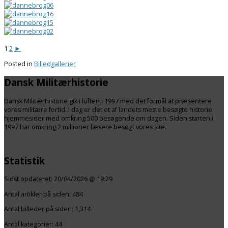
1
2
►
Posted in
Billedgallerier
Dansk Militærhistorie
Dansk Militærhistorie gik i luften i 1997 med det formål at præsentere
vores militære fortid. I dag er det et af landets meste besøgte historie
hjemmesider med omkring 500 besøgende om dagen. Siden starten i
1997 har omkring 2 millioner læsere besøgt vores site.
Statistik
Sidst opdateret:
20/04/2026 @ 19:29
Antal artikler på siden:
484
Antal billeder på siden: 1,314
Antal kategorier:
44