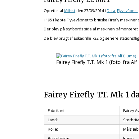
Oprettet af
Milhist
den
27/09/2014
i
Data
,
Flyvevåbnet
I 1951 købte Flyvevåbnet to britiske Firefly maskiner
Der blev på styrbords side af maskinen påmonteret 
De blev brugt af Eskadrille 722 og senere stationsfli
Fairey Firefly T.T. Mk 1 (foto: fra Al
Fairey Firefly T.T. Mk 1 d
Fabrikant:
Fairey Av
Land:
Storbrit
Rolle:
Målslæb 
Bevæbning:
Ingen