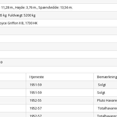
11,28 m., Højde: 3,76 m., Spændvidde: 13,56 m.
5 kg Fuldvægt: 5200 kg
oyce Griffon II B, 1730 HK
m
59
I tjeneste
Bemærkning
1951-59
Solgt
1951-59
Solgt
1952-55
Pluto Havare
1952-57
Totalhavare
1952-57
Totalhavarer