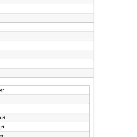
er
ret
ret
et