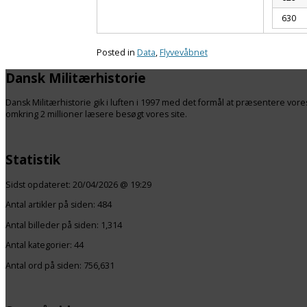
630
Posted in
Data
,
Flyvevåbnet
Dansk Militærhistorie
Dansk Militærhistorie gik i luften i 1997 med det formål at præsentere vo
omkring 2 millioner læsere besøgt vores site.
Statistik
Sidst opdateret:
20/04/2026 @ 19:29
Antal artikler på siden:
484
Antal billeder på siden: 1,314
Antal kategorier:
44
Antal ord på siden: 756,631