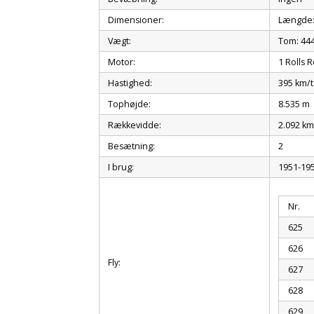
Dimensioner:
Længde: 
Vægt:
Tom: 444
Motor:
1 Rolls R
Hastighed:
395 km/t
Tophøjde:
8.535 m
Rækkevidde:
2.092 k
Besætning:
2
I brug:
1951-19
Nr.
625
626
Fly:
627
628
629