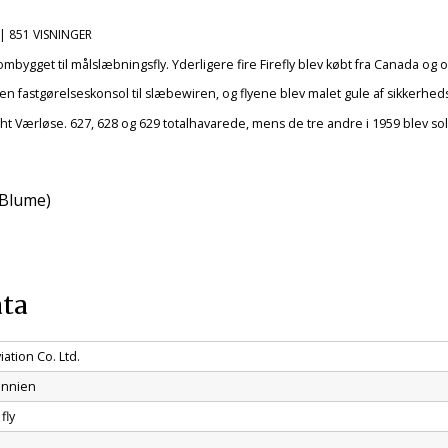
| 851 VISNINGER
 ombygget til målslæbningsfly. Yderligere fire Firefly blev købt fra Canada og
en fastgørelseskonsol til slæbewiren, og flyene blev malet gule af sikkerhe
ght Værløse. 627, 628 og 629 totalhavarede, mens de tre andre i 1959 blev sol
f Blume)
ata
iation Co. Ltd.
annien
fly