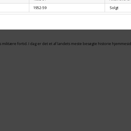
1952-59
Solgt
res militære fortid. I dag er det et af landets meste besøgte historie hjem