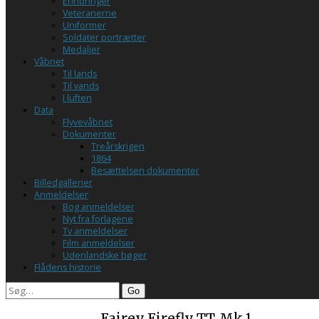
Erindringer
Veteranerne
Uniformer
Soldater portrætter
Medaljer
Våbnet
Til lands
Til vands
I luften
Data
Flyvevåbnet
Dokumenter
Treårskrigen
1864
Besættelsen dokumenter
Billedgallerier
Anmeldelser
Bog anmeldelser
Nyt fra forlagene
Tv anmeldelser
Film anmeldelser
Udenlandske bøger
Flådens historie
Search
Fairey Firefly T.T. Mk 1