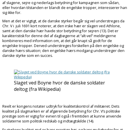
af slagene, sejre og nederlags betydning for kampagnen som sådan,
eller hvordan tilstanden er blandt de engelske tropper, interesserer han
sig ikke for.
Men at det er vigtigt, at de danske styrker begår sig vel understreges da
Chr. V i juli 1691 kort noterer, at den irske hær er slagen ved Athlone,
samt at den danske hær havde stor betydning for sejren (13). Det er
karakteristisk for denne del af dagbøgerne at “alt-vel” meldingerne
kombineres med information om, at det går knapt så godt for de
engelske tropper. Derved understreges forskellen på den engelske og
danske hærs situation; den engelske hærs modgang understreger den
danske styrke som en succes.
Slaget ved Boyne hvor de danske soldater
deltog (fra Wikipedia)
Reelt er kongens notater udtryk for kvalitetskontrol af militæret. Dets
kvalitet på slagmarken er af afgørende betydning for Chr. V’s politiske
prestige som er vigtig for evnen til også i fremtiden at kunne anvende
soldaterne som politisk redskab og indtægtskilde (14).
Er styrkens kvalitet god er hans prestige høj, og hans muligheder for at