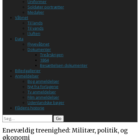
Uniformer
Soldater portrætter
Medaljer
Våbnet
Til lands
Til vands
I luften
Data
Flyvevåbnet
Dokumenter
Treårskrigen
1864
Besættelsen dokumenter
Billedgallerier
Anmeldelser
Bog anmeldelser
Nyt fra forlagene
Tv anmeldelser
Film anmeldelser
Udenlandske bøger
Flådens historie
Search
Enevældig treenighed: Militær, politik, og
økonomi