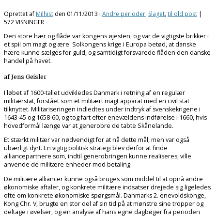
Oprettet af
Milhist
den
01/11/2013
i
Andre perioder
,
Slaget
,
til old post
|
572 VISNINGER
Den store hær og flåde var kongens øjesten, og var de vigtigste brikker i
et spil om magt og ære. Solkongens krige i Europa betød, at danske
hære kunne sælges for guld, og samtidigt forsvarede flåden den danske
handel på havet.
af Jens Geisler
I løbet af 1600-tallet udvikledes Danmark i retning af en regulær
militærstat, forstået som et militært magt apparat med en civil stat
tilknyttet. Militariseringen indledtes under indtryk af svenskekrigene i
1643-45 og 1658-60, og tog fart efter enevældens indførelse i 1660, hvis
hovedformål længe var at generobre de tabte Skånelande.
Et stærkt militær var nødvendigt for at nå dette mål, men var også
ubærligt dyrt. En vigtig politisk strategi blev derfor at finde
alliancepartnere som, indtil generobringen kunne realiseres, ville
anvende de militære enheder mod betaling.
De militære alliancer kunne også bruges som middel til at opnå andre
økonomiske aftaler, og konkrete militære indsatser drejede sig ligeledes
ofte om konkrete økonomiske spørgsmål. Danmarks 2. enevoldskonge,
Kong Chr. V, brugte en stor del af sin tid på at mønstre sine tropper og
deltage i øvelser, og en analyse af hans egne dagbøger fra perioden