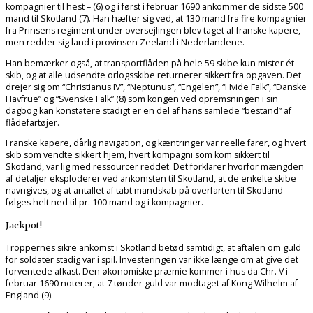
kompagnier til hest – (6) og i først i februar 1690 ankommer de sidste 500
mand til Skotland (7). Han hæfter sig ved, at 130 mand fra fire kompagnier
fra Prinsens regiment under oversejlingen blev taget af franske kapere,
men redder sig land i provinsen Zeeland i Nederlandene.
Han bemærker også, at transportflåden på hele 59 skibe kun mister ét
skib, og at alle udsendte orlogsskibe returnerer sikkert fra opgaven. Det
drejer sig om “Christianus IV”, “Neptunus”, “Engelen”, “Hvide Falk”, “Danske
Havfrue” og “Svenske Falk” (8) som kongen ved opremsningen i sin
dagbog kan konstatere stadigt er en del af hans samlede “bestand” af
flådefartøjer.
Franske kapere, dårlig navigation, og kæntringer var reelle farer, og hvert
skib som vendte sikkert hjem, hvert kompagni som kom sikkert til
Skotland, var lig med ressourcer reddet. Det forklarer hvorfor mængden
af detaljer eksploderer ved ankomsten til Skotland, at de enkelte skibe
navngives, og at antallet af tabt mandskab på overfarten til Skotland
følges helt ned til pr. 100 mand og i kompagnier.
Jackpot!
Troppernes sikre ankomst i Skotland betød samtidigt, at aftalen om guld
for soldater stadig var i spil. Investeringen var ikke længe om at give det
forventede afkast. Den økonomiske præmie kommer i hus da Chr. V i
februar 1690 noterer, at 7 tønder guld var modtaget af Kong Wilhelm af
England (9).