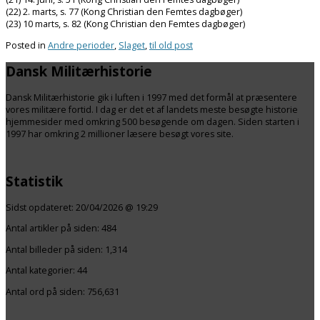
(22) 2. marts, s. 77 (Kong Christian den Femtes dagbøger)
(23) 10 marts, s. 82 (Kong Christian den Femtes dagbøger)
Posted in
Andre perioder
,
Slaget
,
til old post
Dansk Militærhistorie
Dansk Militærhistorie gik i luften i 1997 med det formål at præsentere
vores militære fortid. I dag er det et af landets meste besøgte historie
hjemmesider med omkring 500 besøgende om dagen. Siden starten i
1997 har omkring 2 millioner læsere besøgt vores site.
Statistik
Sidst opdateret:
20/04/2026 @ 19:29
Antal artikler på siden:
484
Antal billeder på siden: 1,314
Antal kategorier:
44
Antal ord på siden: 756,631