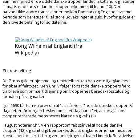
Samme måned er de sidste danske tropper landet i Skotland, og i starten
af marts er de første danske tropper ankommet til Irland (10). Der
nævnes ikke andre transaktioner mellem Danmark og England i samme
periode som berettiger til så store udvekslinger af guld, hvorfor guldet er
den lovede betaling for soldaterne.
Kong Wilhelm af England (fra
Wikipedia)
Et irske felttog
De 7 tons guld er hjemme, og umiddelbart kan han være ligeglad med
forløbet af felttoget. Men Chr. V følger fortsat de danske troppers færd
via breve som primært drejer sig om troppernes beredskabsstatus og
formåen på slagmarken.
I juli 1690 får han via brev om at “alt står vel til” hos de danske tropper. Få
dage efter får kongen besked om at et slag har stået, at kong Jacobs
tropper retirerede mens “vores klarede sig vel” (11).
I august noterer Chr. V en rapport om “alt står vel til hos de danske
tropper” (12) og samtidigt bemærkes det, at englænderne har mistet en
konvoj med artilleri til brug ved belejringen af byen Limerick. Beskrivelser