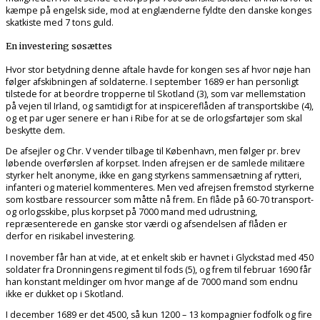
kæmpe på engelsk side, mod at englænderne fyldte den danske konges
skatkiste med 7 tons guld.
En investering søsættes
Hvor stor betydning denne aftale havde for kongen ses af hvor nøje han
følger afskibningen af soldaterne. I september 1689 er han personligt
tilstede for at beordre tropperne til Skotland (3), som var mellemstation
på vejen til Irland, og samtidigt for at inspicereflåden af transportskibe (4),
og et par uger senere er han i Ribe for at se de orlogsfartøjer som skal
beskytte dem.
De afsejler og Chr. V vender tilbage til København, men følger pr. brev
løbende overførslen af korpset. Inden afrejsen er de samlede militære
styrker helt anonyme, ikke en gang styrkens sammensætning af rytteri,
infanteri og materiel kommenteres. Men ved afrejsen fremstod styrkerne
som kostbare ressourcer som måtte nå frem. En flåde på 60-70 transport-
og orlogsskibe, plus korpset på 7000 mand med udrustning,
repræsenterede en ganske stor værdi og afsendelsen af flåden er
derfor en risikabel investering.
I november får han at vide, at et enkelt skib er havnet i Glyckstad med 450
soldater fra Dronningens regiment til fods (5), og frem til februar 1690 får
han konstant meldinger om hvor mange af de 7000 mand som endnu
ikke er dukket op i Skotland.
I december 1689 er det 4500, så kun 1200 – 13 kompagnier fodfolk og fire