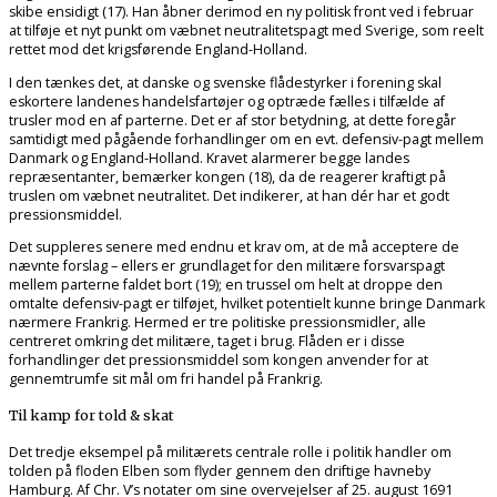
skibe ensidigt (17). Han åbner derimod en ny politisk front ved i februar
at tilføje et nyt punkt om væbnet neutralitetspagt med Sverige, som reelt
rettet mod det krigsførende England-Holland.
I den tænkes det, at danske og svenske flådestyrker i forening skal
eskortere landenes handelsfartøjer og optræde fælles i tilfælde af
trusler mod en af parterne. Det er af stor betydning, at dette foregår
samtidigt med pågående forhandlinger om en evt. defensiv-pagt mellem
Danmark og England-Holland. Kravet alarmerer begge landes
repræsentanter, bemærker kongen (18), da de reagerer kraftigt på
truslen om væbnet neutralitet. Det indikerer, at han dér har et godt
pressionsmiddel.
Det suppleres senere med endnu et krav om, at de må acceptere de
nævnte forslag – ellers er grundlaget for den militære forsvarspagt
mellem parterne faldet bort (19); en trussel om helt at droppe den
omtalte defensiv-pagt er tilføjet, hvilket potentielt kunne bringe Danmark
nærmere Frankrig. Hermed er tre politiske pressionsmidler, alle
centreret omkring det militære, taget i brug. Flåden er i disse
forhandlinger det pressionsmiddel som kongen anvender for at
gennemtrumfe sit mål om fri handel på Frankrig.
Til kamp for told & skat
Det tredje eksempel på militærets centrale rolle i politik handler om
tolden på floden Elben som flyder gennem den driftige havneby
Hamburg. Af Chr. V’s notater om sine overvejelser af 25. august 1691