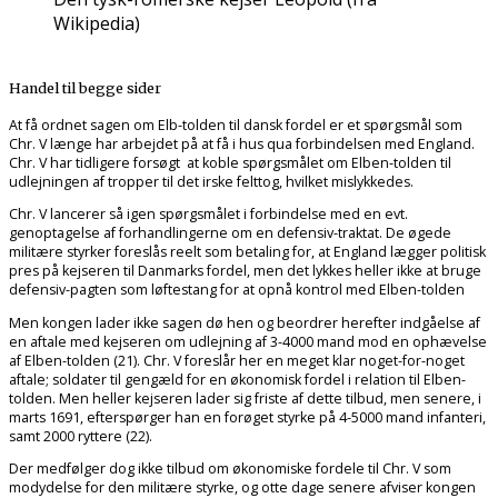
Wikipedia)
Handel til begge sider
At få ordnet sagen om Elb-tolden til dansk fordel er et spørgsmål som
Chr. V længe har arbejdet på at få i hus qua forbindelsen med England.
Chr. V har tidligere forsøgt at koble spørgsmålet om Elben-tolden til
udlejningen af tropper til det irske felttog, hvilket mislykkedes.
Chr. V lancerer så igen spørgsmålet i forbindelse med en evt.
genoptagelse af forhandlingerne om en defensiv-traktat. De øgede
militære styrker foreslås reelt som betaling for, at England lægger politisk
pres på kejseren til Danmarks fordel, men det lykkes heller ikke at bruge
defensiv-pagten som løftestang for at opnå kontrol med Elben-tolden
Men kongen lader ikke sagen dø hen og beordrer herefter indgåelse af
en aftale med kejseren om udlejning af 3-4000 mand mod en ophævelse
af Elben-tolden (21). Chr. V foreslår her en meget klar noget-for-noget
aftale; soldater til gengæld for en økonomisk fordel i relation til Elben-
tolden. Men heller kejseren lader sig friste af dette tilbud, men senere, i
marts 1691, efterspørger han en forøget styrke på 4-5000 mand infanteri,
samt 2000 ryttere (22).
Der medfølger dog ikke tilbud om økonomiske fordele til Chr. V som
modydelse for den militære styrke, og otte dage senere afviser kongen