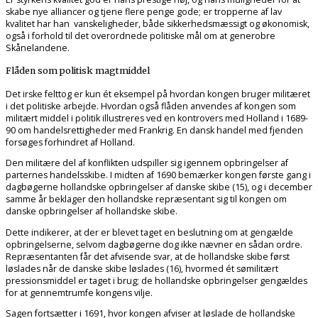
skabe nye alliancer og tjene flere penge gode; er tropperne af lav
kvalitet har han vanskeligheder, både sikkerhedsmæssigt og økonomisk,
også i forhold til det overordnede politiske mål om at generobre
Skånelandene.
Flåden som politisk magtmiddel
Det irske felttog er kun ét eksempel på hvordan kongen bruger militæret
i det politiske arbejde. Hvordan også flåden anvendes af kongen som
militært middel i politik illustreres ved en kontrovers med Holland i 1689-
90 om handelsrettigheder med Frankrig. En dansk handel med fjenden
forsøges forhindret af Holland.
Den militære del af konflikten udspiller sig igennem opbringelser af
parternes handelsskibe. I midten af 1690 bemærker kongen første gang i
dagbøgerne hollandske opbringelser af danske skibe (15), og i december
samme år beklager den hollandske repræsentant sig til kongen om
danske opbringelser af hollandske skibe.
Dette indikerer, at der er blevet taget en beslutning om at gengælde
opbringelserne, selvom dagbøgerne dog ikke nævner en sådan ordre.
Repræsentanten får det afvisende svar, at de hollandske skibe først
løslades når de danske skibe løslades (16), hvormed ét sømilitært
pressionsmiddel er taget i brug; de hollandske opbringelser gengældes
for at gennemtrumfe kongens vilje.
Sagen fortsætter i 1691, hvor kongen afviser at løslade de hollandske