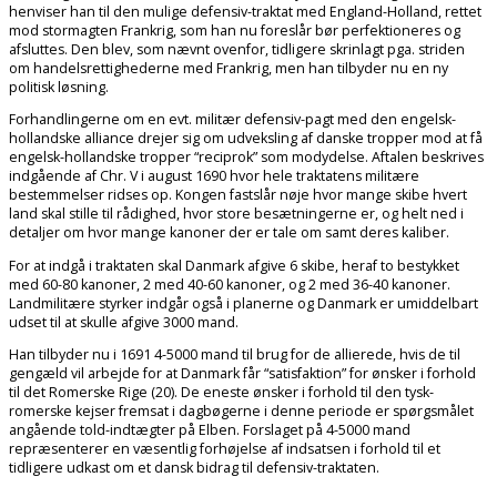
henviser han til den mulige defensiv-traktat med England-Holland, rettet
mod stormagten Frankrig, som han nu foreslår bør perfektioneres og
afsluttes. Den blev, som nævnt ovenfor, tidligere skrinlagt pga. striden
om handelsrettighederne med Frankrig, men han tilbyder nu en ny
politisk løsning.
Forhandlingerne om en evt. militær defensiv-pagt med den engelsk-
hollandske alliance drejer sig om udveksling af danske tropper mod at få
engelsk-hollandske tropper “reciprok” som modydelse. Aftalen beskrives
indgående af Chr. V i august 1690 hvor hele traktatens militære
bestemmelser ridses op. Kongen fastslår nøje hvor mange skibe hvert
land skal stille til rådighed, hvor store besætningerne er, og helt ned i
detaljer om hvor mange kanoner der er tale om samt deres kaliber.
For at indgå i traktaten skal Danmark afgive 6 skibe, heraf to bestykket
med 60-80 kanoner, 2 med 40-60 kanoner, og 2 med 36-40 kanoner.
Landmilitære styrker indgår også i planerne og Danmark er umiddelbart
udset til at skulle afgive 3000 mand.
Han tilbyder nu i 1691 4-5000 mand til brug for de allierede, hvis de til
gengæld vil arbejde for at Danmark får “satisfaktion” for ønsker i forhold
til det Romerske Rige (20). De eneste ønsker i forhold til den tysk-
romerske kejser fremsat i dagbøgerne i denne periode er spørgsmålet
angående told-indtægter på Elben. Forslaget på 4-5000 mand
repræsenterer en væsentlig forhøjelse af indsatsen i forhold til et
tidligere udkast om et dansk bidrag til defensiv-traktaten.