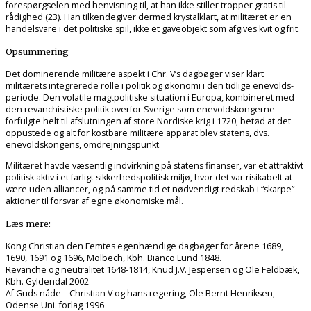
forespørgselen med henvisning til, at han ikke stiller tropper gratis til
rådighed (23). Han tilkendegiver dermed krystalklart, at militæret er en
handelsvare i det politiske spil, ikke et gaveobjekt som afgives kvit og frit.
Opsummering
Det dominerende militære aspekt i Chr. V’s dagbøger viser klart
militærets integrerede rolle i politik og økonomi i den tidlige enevolds-
periode. Den volatile magtpolitiske situation i Europa, kombineret med
den revanchistiske politik overfor Sverige som enevoldskongerne
forfulgte helt til afslutningen af store Nordiske krig i 1720, betød at det
oppustede og alt for kostbare militære apparat blev statens, dvs.
enevoldskongens, omdrejningspunkt.
Militæret havde væsentlig indvirkning på statens finanser, var et attraktivt
politisk aktiv i et farligt sikkerhedspolitisk miljø, hvor det var risikabelt at
være uden alliancer, og på samme tid et nødvendigt redskab i “skarpe”
aktioner til forsvar af egne økonomiske mål.
Læs mere:
Kong Christian den Femtes egenhændige dagbøger for årene 1689,
1690, 1691 og 1696, Molbech, Kbh. Bianco Lund 1848.
Revanche og neutralitet 1648-1814, Knud J.V. Jespersen og Ole Feldbæk,
Kbh. Gyldendal 2002
Af Guds nåde – Christian V og hans regering, Ole Bernt Henriksen,
Odense Uni. forlag 1996