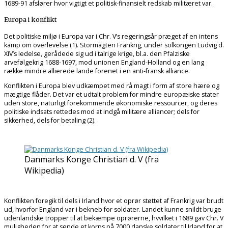
1689-91 afslører hvor vigtigt et politisk-finansielt redskab militæret var.
Europa i konflikt
Det politiske miljø i Europa var i Chr. V’s regeringsår præget af en intens
kamp om overlevelse (1). Stormagten Frankrig, under solkongen Ludvig d.
XIV’s ledelse, gerådede sig ud i talrige krige, bl.a. den Pfalziske
arvefølgekrig 1688-1697, mod unionen England-Holland og en lang
række mindre allierede lande forenet i en anti-fransk alliance.
Konflikten i Europa blev udkæmpet med rå magt i form af store hære og
mægtige flåder. Det var et udtalt problem for mindre europæiske stater
uden store, naturligt forekommende økonomiske ressourcer, og deres
politiske indsats rettedes mod at indgå militære alliancer; dels for
sikkerhed, dels for betaling (2).
Danmarks Konge Christian d. V (fra
Wikipedia)
Konflikten foregik til dels i Irland hvor et oprør støttet af Frankrig var brudt
ud, hvorfor England var i bekneb for soldater. Landet kunne snildt bruge
udenlandske tropper til at bekæmpe oprørerne, hvvilket i 1689 gav Chr. V
muligheden for at sende et korps på 7000 danske soldater til Irland for at