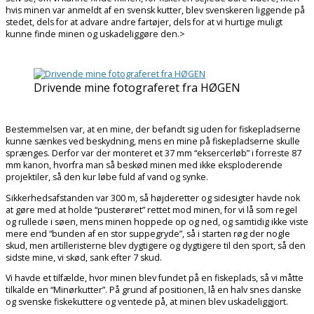
hvis minen var anmeldt af en svensk kutter, blev svenskeren liggende på
stedet, dels for at advare andre fartøjer, dels for at vi hurtige muligt
kunne finde minen og uskadeliggøre den.>
Drivende mine fotograferet fra HØGEN
Bestemmelsen var, at en mine, der befandt sig uden for fiskepladserne
kunne sænkes ved beskydning, mens en mine på fiskepladserne skulle
sprænges. Derfor var der monteret et 37 mm “eksercerløb” i forreste 87
mm kanon, hvorfra man så beskød minen med ikke eksploderende
projektiler, så den kur løbe fuld af vand og synke.
Sikkerhedsafstanden var 300 m, så højderetter og sidesigter havde nok
at gøre med at holde “pusterøret” rettet mod minen, for vi lå som regel
og rullede i søen, mens minen hoppede op og ned, og samtidig ikke viste
mere end “bunden af en stor suppegryde”, så i starten røg der nogle
skud, men artilleristerne blev dygtigere og dygtigere til den sport, så den
sidste mine, vi skød, sank efter 7 skud.
Vi havde et tilfælde, hvor minen blev fundet på en fiskeplads, så vi måtte
tilkalde en “Minørkutter”. På grund af positionen, lå en halv snes danske
og svenske fiskekuttere og ventede på, at minen blev uskadeliggjort.