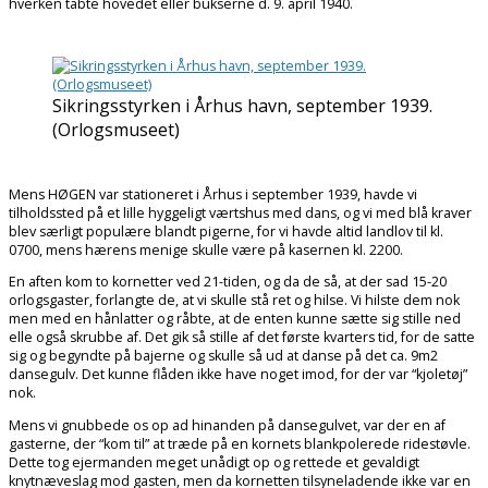
hverken tabte hovedet eller bukserne d. 9. april 1940.
Sikringsstyrken i Århus havn, september 1939.
(Orlogsmuseet)
Mens HØGEN var stationeret i Århus i september 1939, havde vi
tilholdssted på et lille hyggeligt værtshus med dans, og vi med blå kraver
blev særligt populære blandt pigerne, for vi havde altid landlov til kl.
0700, mens hærens menige skulle være på kasernen kl. 2200.
En aften kom to kornetter ved 21-tiden, og da de så, at der sad 15-20
orlogsgaster, forlangte de, at vi skulle stå ret og hilse. Vi hilste dem nok
men med en hånlatter og råbte, at de enten kunne sætte sig stille ned
elle også skrubbe af. Det gik så stille af det første kvarters tid, for de satte
sig og begyndte på bajerne og skulle så ud at danse på det ca. 9m2
dansegulv. Det kunne flåden ikke have noget imod, for der var “kjoletøj”
nok.
Mens vi gnubbede os op ad hinanden på dansegulvet, var der en af
gasterne, der “kom til” at træde på en kornets blankpolerede ridestøvle.
Dette tog ejermanden meget unådigt op og rettede et gevaldigt
knytnæveslag mod gasten, men da kornetten tilsyneladende ikke var en