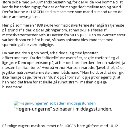
store skibe med 3-400 mands besætning, for der vil de ikke komme til at
kende hinanden rigtigt, for der er for mange “led” mellem top og bund.
Derfor kunne vi i HØGEN altid tale sammen som mand til mand uden de
store armbevægelser.
Hen på sommeren 1939 skulle vor matroskvartermester afgå fra tjeneste
på grund af alder, og der gik rygter om, at han skulle afløses af
matroskvartermester Arthur Hansen fra NIELS JUEL. Den ny kvartermester
var kendt som en hård hund, så hans ankomst blev imødeset med
spænding af de værnepligtige.
Da han meldte sig om bord, arbejdede jeg med lysnettet i
officersmessen. Da det “officielle” var overstået, sagde chefen: “Jeg vil
lige gøre Dem opmærksom på, at her om bord hersker der en halvcivil, ja
næsten familiær tone.” Hvorpå Arthur Hansen svarede. “Javel, chef, så er
jeg ikke matroskvartermester, men bådsmand.” Han holdt ord, så der gik
ikke mange dage, før vi var “dus” og på fornavn, og jeg tror egentligt, at
han nød det frem for at skulle gå rundt stram i masken og lege
bussemand.
“Høgen-ungerne” solbader i middagsstunden.
På rolige vagter i maskinrummet når HØGEN bare gik frem med 10-12