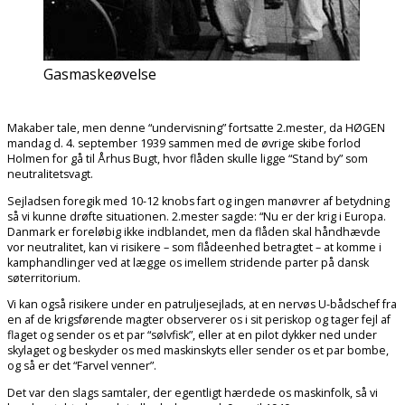
Gasmaskeøvelse
Makaber tale, men denne “undervisning” fortsatte 2.mester, da HØGEN
mandag d. 4. september 1939 sammen med de øvrige skibe forlod
Holmen for gå til Århus Bugt, hvor flåden skulle ligge “Stand by” som
neutralitetsvagt.
Sejladsen foregik med 10-12 knobs fart og ingen manøvrer af betydning
så vi kunne drøfte situationen. 2.mester sagde: “Nu er der krig i Europa.
Danmark er foreløbig ikke indblandet, men da flåden skal håndhævde
vor neutralitet, kan vi risikere – som flådeenhed betragtet – at komme i
kamphandlinger ved at lægge os imellem stridende parter på dansk
søterritorium.
Vi kan også risikere under en patruljesejlads, at en nervøs U-bådschef fra
en af de krigsførende magter observerer os i sit periskop og tager fejl af
flaget og sender os et par “sølvfisk”, eller at en pilot dykker ned under
skylaget og beskyder os med maskinskyts eller sender os et par bombe,
og så er det “Farvel venner”.
Det var den slags samtaler, der egentligt hærdede os maskinfolk, så vi