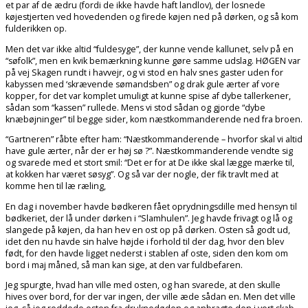
et par af de ædru (fordi de ikke havde haft landlov), der losnede
køjestjerten ved hovedenden og firede køjen ned på dørken, og så kom
fulderikken op.
Men det var ikke altid “fuldesyge”, der kunne vende kallunet, selv på en
“søfolk”, men en kvik bemærkning kunne gøre samme udslag. HØGEN var
på vej Skagen rundt i havvejr, og vi stod en halv snes gaster uden for
kabyssen med ‘skrævende sømandsben” og drak gule ærter af vore
kopper, for det var komplet umuligt at kunne spise af dybe tallerkener,
sådan som “kassen” rullede. Mens vi stod sådan og gjorde “dybe
knæbøjninger” til begge sider, kom næstkommanderende ned fra broen.
“Gartneren” råbte efter ham: “Næstkommanderende – hvorfor skal vi altid
have gule ærter, når der er høj sø ?”. Næstkommanderende vendte sig
og svarede med et stort smil: “Det er for at De ikke skal lægge mærke til,
at kokken har været søsyg”. Og så var der nogle, der fik travlt med at
komme hen til læ ræling,
En dag i november havde bødkeren fået oprydningsdille med hensyn til
bødkeriet, der lå under dørken i “Slamhulen”. Jeg havde frivagt og lå og
slangede på køjen, da han hev en ost op på dørken. Osten så godt ud,
idet den nu havde sin halve højde i forhold til der dag, hvor den blev
født, for den havde ligget nederst i stablen af oste, siden den kom om
bord i maj måned, så man kan sige, at den var fuldbefaren.
Jeg spurgte, hvad han ville med osten, og han svarede, at den skulle
hives over bord, for der var ingen, der ville æde sådan en. Men det ville