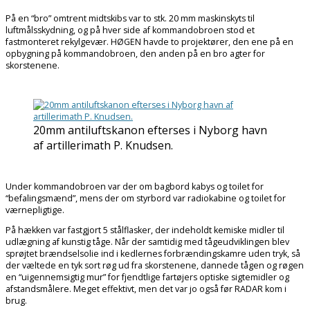
På en “bro” omtrent midtskibs var to stk. 20 mm maskinskyts til
luftmålsskydning, og på hver side af kommandobroen stod et
fastmonteret rekylgevær. HØGEN havde to projektører, den ene på en
opbygning på kommandobroen, den anden på en bro agter for
skorstenene.
20mm antiluftskanon efterses i Nyborg havn
af artillerimath P. Knudsen.
Under kommandobroen var der om bagbord kabys og toilet for
“befalingsmænd”, mens der om styrbord var radiokabine og toilet for
værnepligtige.
På hækken var fastgjort 5 stålflasker, der indeholdt kemiske midler til
udlægning af kunstig tåge. Når der samtidig med tågeudviklingen blev
sprøjtet brændselsolie ind i kedlernes forbrændingskamre uden tryk, så
der væltede en tyk sort røg ud fra skorstenene, dannede tågen og røgen
en “uigennemsigtig mur” for fjendtlige fartøjers optiske sigtemidler og
afstandsmålere. Meget effektivt, men det var jo også før RADAR kom i
brug.