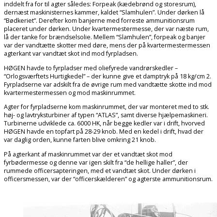
inddelt fra for til agter således: Forpeak (kædebrønd og storesrum),
dernæst maskinisternes kammer, kaldet “Slamhulen”. Under dørken lå
“Bødkeriet”. Derefter kom banjerne med forreste ammunitionsrum
placeret under dørken. Under kvartermestermesse, der var næste rum,
lå der tanke for brændselsolie. Mellem “Slamhulen”, forpeak og banjer
var der vandtætte skotter med døre, mens der på kvartermestermessen
agterkant var vandtæt skot ind mod fyrpladsen.
HØGEN havde to fyrpladser med oliefyrede vandrørskedler –
“Orlogsværftets Hurtigkedel” – der kunne give et damptryk på 18 kg/cm 2.
Fyrpladserne var adskilt fra de øvrige rum med vandtætte skotte ind mod
kvartermestermessen og mod maskinrummet.
Agter for fyrpladserne kom maskinrummet, der var monteret med to stk.
høj- og lavtryksturbiner af typen “ATLAS”, samt diverse hjælpemaskineri.
Turbinerne udviklede ca. 6000 HK, når begge kedler var i drift, hvorved
HØGEN havde en topfart på 28-29 knob. Med en kedel i drift, hvad der
var daglig orden, kunne farten blive omkring 21 knob.
På agterkant af maskinrummet var der et vandtæt skot mod
fyrbødermesse og denne var igen skilt fra “de hellige haller”, der
rummede officersapteringen, med et vandtæt skot. Under dørken i
officersmessen, var der “officerskælderen” og agterste ammunitionsrum.