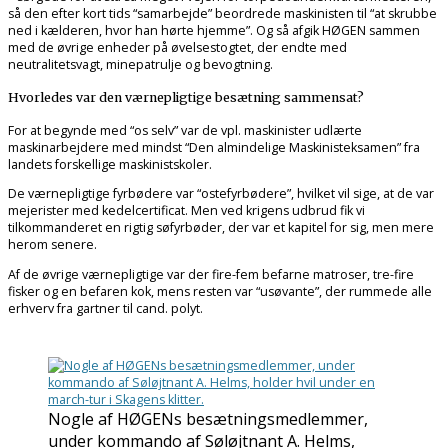
så den efter kort tids “samarbejde” beordrede maskinisten til “at skrubbe
ned i kælderen, hvor han hørte hjemme”. Og så afgik HØGEN sammen
med de øvrige enheder på øvelsestogtet, der endte med
neutralitetsvagt, minepatrulje og bevogtning.
Hvorledes var den værnepligtige besætning sammensat?
For at begynde med “os selv” var de vpl. maskinister udlærte
maskinarbejdere med mindst “Den almindelige Maskinisteksamen” fra
landets forskellige maskinistskoler.
De værnepligtige fyrbødere var “ostefyrbødere”, hvilket vil sige, at de var
mejerister med kedelcertificat. Men ved krigens udbrud fik vi
tilkommanderet en rigtig søfyrbøder, der var et kapitel for sig, men mere
herom senere.
Af de øvrige værnepligtige var der fire-fem befarne matroser, tre-fire
fisker og en befaren kok, mens resten var “usøvante”, der rummede alle
erhverv fra gartner til cand. polyt.
Nogle af HØGENs besætningsmedlemmer,
under kommando af Søløjtnant A. Helms,