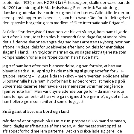
september 1939, mens HØGEN lå i Århusbugten, skulle der være parade
kl. 1200 i anledning af H.M.’s fødselsdag. Parolen lød: Paradedragt,
danske og udenlandske ordner og medaljer bæres. Calle stillede derfor
med spansk tapperhedsmedalje, som han havde fået for sin deltagelse i
den spanske borgerkrig som medlem af “Den Internationale Brigade”.
At Calles “synderegister” i marinen var blevet så langt, kom ham til gode
kort efter 9. april, idet han blev hjemsendt flere dage før, vi andre blev
det. På denne skæbnesvangre dag sad han i arresten i Nyborg, hvor han
afsone 14 dage, dels for udeblivelse efter landlov, dels for evindelige
slagsmål i land. Han “skyldte” marinen ca. 90 dages ekstra tjeneste som
kompensation for alle de “spjældture”, han havde haft.
Jeg traf ham kort efter min hjemsendelse, og han fortalte, at han var
blevet løsladt d. 10. april og havde meldt sig til gruppechefen for 2. T-
gruppe i Nyborg – HØGEN lå da i Nakskov – men hverken T-bådene eller
Slipshavn ville have ham, hvorfor han blev beordret til at melde sig på
Søværnets Kaserne. Her havde kasernemester Schirmer omgående
hjemsendte ham. Man var tilsyneladende bange for – da man kendte
hans temperament – at han ville gå i krig med “de grønne”, og det måtte
han hellere gøre som civil end som orlogsgast.
Små glimt af livet om bord og i land
Når der på et orlogsskib på 63 m. x 6 m. proppes 60-65 mand sammen,
der til daglig er afhængige af hinanden, vil der meget snart opstå et
afslappet forhold mellem parterne. Det kan jo ikke lade sig gøre i de