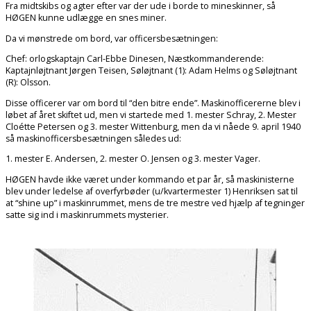
Fra midtskibs og agter efter var der ude i borde to mineskinner, så
HØGEN kunne udlægge en snes miner.
Da vi mønstrede om bord, var officersbesætningen:
Chef: orlogskaptajn Carl-Ebbe Dinesen, Næstkommanderende:
Kaptajnløjtnant Jørgen Teisen, Søløjtnant (1): Adam Helms og Søløjtnant
(R): Olsson.
Disse officerer var om bord til “den bitre ende”. Maskinofficererne blev i
løbet af året skiftet ud, men vi startede med 1. mester Schray, 2. Mester
Cloétte Petersen og 3. mester Wittenburg, men da vi nåede 9. april 1940
så maskinofficersbesætningen således ud:
1. mester E. Andersen, 2. mester O. Jensen og 3. mester Vager.
HØGEN havde ikke været under kommando et par år, så maskinisterne
blev under ledelse af overfyrbøder (u/kvartermester 1) Henriksen sat til
at “shine up” i maskinrummet, mens de tre mestre ved hjælp af tegninger
satte sig ind i maskinrummets mysterier.