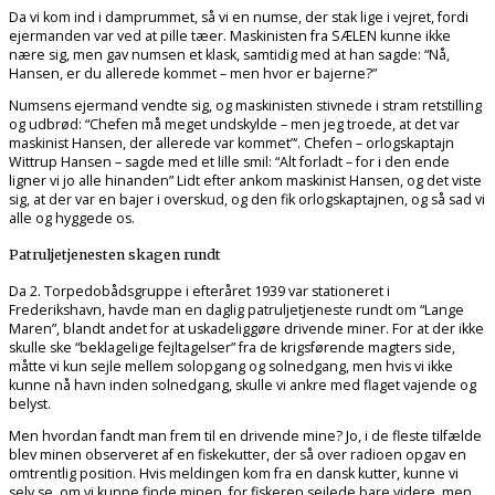
Da vi kom ind i damprummet, så vi en numse, der stak lige i vejret, fordi
ejermanden var ved at pille tæer. Maskinisten fra SÆLEN kunne ikke
nære sig, men gav numsen et klask, samtidig med at han sagde: “Nå,
Hansen, er du allerede kommet – men hvor er bajerne?”
Numsens ejermand vendte sig, og maskinisten stivnede i stram retstilling
og udbrød: “Chefen må meget undskylde – men jeg troede, at det var
maskinist Hansen, der allerede var kommet”‘. Chefen – orlogskaptajn
Wittrup Hansen – sagde med et lille smil: “Alt forladt – for i den ende
ligner vi jo alle hinanden” Lidt efter ankom maskinist Hansen, og det viste
sig, at der var en bajer i overskud, og den fik orlogskaptajnen, og så sad vi
alle og hyggede os.
Patruljetjenesten skagen rundt
Da 2. Torpedobådsgruppe i efteråret 1939 var stationeret i
Frederikshavn, havde man en daglig patruljetjeneste rundt om “Lange
Maren”, blandt andet for at uskadeliggøre drivende miner. For at der ikke
skulle ske “beklagelige fejltagelser” fra de krigsførende magters side,
måtte vi kun sejle mellem solopgang og solnedgang, men hvis vi ikke
kunne nå havn inden solnedgang, skulle vi ankre med flaget vajende og
belyst.
Men hvordan fandt man frem til en drivende mine? Jo, i de fleste tilfælde
blev minen observeret af en fiskekutter, der så over radioen opgav en
omtrentlig position. Hvis meldingen kom fra en dansk kutter, kunne vi
selv se, om vi kunne finde minen, for fiskeren sejlede bare videre, men