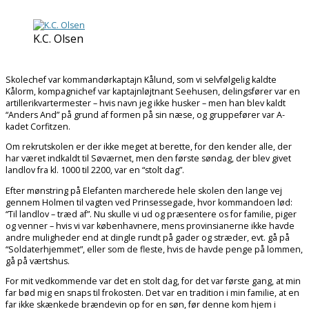
K.C. Olsen
Skolechef var kommandørkaptajn Kålund, som vi selvfølgelig kaldte
Kålorm, kompagnichef var kaptajnløjtnant Seehusen, delingsfører var en
artillerikvartermester – hvis navn jeg ikke husker – men han blev kaldt
“Anders And” på grund af formen på sin næse, og gruppefører var A-
kadet Corfitzen.
Om rekrutskolen er der ikke meget at berette, for den kender alle, der
har været indkaldt til Søværnet, men den første søndag, der blev givet
landlov fra kl. 1000 til 2200, var en “stolt dag”.
Efter mønstring på Elefanten marcherede hele skolen den lange vej
gennem Holmen til vagten ved Prinsessegade, hvor kommandoen lød:
“Til landlov – træd af”. Nu skulle vi ud og præsentere os for familie, piger
og venner – hvis vi var københavnere, mens provinsianerne ikke havde
andre muligheder end at dingle rundt på gader og stræder, evt. gå på
“Soldaterhjemmet”, eller som de fleste, hvis de havde penge på lommen,
gå på værtshus.
For mit vedkommende var det en stolt dag, for det var første gang, at min
far bød mig en snaps til frokosten. Det var en tradition i min familie, at en
far ikke skænkede brændevin op for en søn, før denne kom hjem i