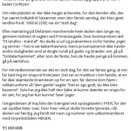
kadet Corfitzen.
Om rekrutskolen er der ikke meget at berette, for den kender alle, der
har været indkaldt til Søværnet, men den første søndag, der blev givet
landlov fra kl. 1000 til 2200, var en “stolt dag”.
Efter mønstring på Elefanten marcherede hele skolen den lange vej
gennem Holmen til vagten ved Prinsessegade, hvor kommandoen lød:
“Til landlov – træd af”. Nu skulle vi ud og præsentere os for familie, piger
og venner – hvis vi var københavnere, mens provinsianerne ikke havde
andre muligheder end at dingle rundt på gader og stræder, evt. gå på
“Soldaterhjemmet”, eller som de fleste, hvis de havde penge på lommen,
gå på værtshus.
For mit vedkommende var det en stolt dag, for det var første gang, at min
far bød mig en snaps til frokosten. Det var en tradition i min familie, at en
far ikke skænkede brændevin op for en søn, før denne kom hjem i
militæruniform så “den gamle” sagde: “Det er sgu godt, du ikke blev
kasseret”. Selv har jeg ikke haft den lykke at kunne skænke en snaps for
en søn, for jeg har kun kunnet “lave” piger.
I begyndelsen af maj blev der trængsel ved opslagstavlen i FYEN, for der
var opslået lister over, hvor hver rekrut skulle forrette tjeneste, når
skolen var færdig. Jeg fandt mit navn og nummer som udkommanderet
med torpedobåden HØGEN.
T5 HØGEN