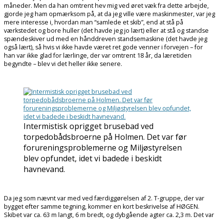
måneder. Men da han omtrent hev mig ved øret væk fra dette arbejde,
gjorde jeg ham opmærksom på, at da jeg ville være maskinmester, var jeg
mere interesse i, hvordan man “samlede et skib”, end at stå på
værkstedet og bore huller (det havde jeg jo lært) eller at stå og standse
spændeskiver ud med en hånddreven standsemaskine (det havde jeg
også lært), så hvis vi ikke havde været ret gode venner i forvejen – for
han var ikke glad for lærlinge, der var omtrent 18 år, da læretiden
begyndte – blev vi det heller ikke senere.
Intermistisk oprigget brusebad ved
torpedobådsbroerne på Holmen. Det var før
forureningsproblemerne og Miljøstyrelsen
blev opfundet, idet vi badede i beskidt
havnevand.
Da jeg som nævnt var med ved færdiggørelsen af 2. T-gruppe, der var
bygget efter samme tegning, kommer en kort beskrivelse af HØGEN.
Skibet var ca. 63 m langt, 6 m bredt, og dybgående agter ca. 2,3 m. Det var