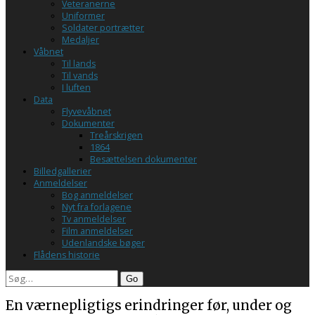
Veteranerne
Uniformer
Soldater portrætter
Medaljer
Våbnet
Til lands
Til vands
I luften
Data
Flyvevåbnet
Dokumenter
Treårskrigen
1864
Besættelsen dokumenter
Billedgallerier
Anmeldelser
Bog anmeldelser
Nyt fra forlagene
Tv anmeldelser
Film anmeldelser
Udenlandske bøger
Flådens historie
En værnepligtigs erindringer før, under og