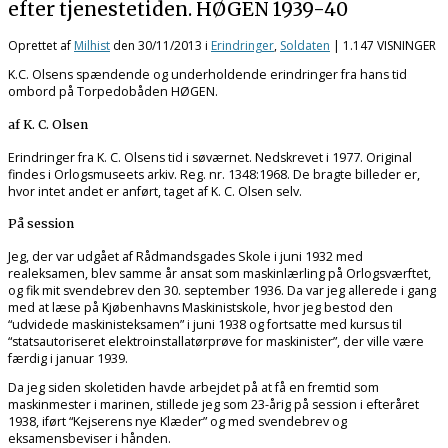
efter tjenestetiden. HØGEN 1939-40
Oprettet af
Milhist
den
30/11/2013
i
Erindringer
,
Soldaten
| 1.147 VISNINGER
K.C. Olsens spændende og underholdende erindringer fra hans tid
ombord på Torpedobåden HØGEN.
af K. C. Olsen
Erindringer fra K. C. Olsens tid i søværnet. Nedskrevet i 1977. Original
findes i Orlogsmuseets arkiv. Reg. nr. 1348:1968. De bragte billeder er,
hvor intet andet er anført, taget af K. C. Olsen selv.
På session
Jeg, der var udgået af Rådmandsgades Skole i juni 1932 med
realeksamen, blev samme år ansat som maskinlærling på Orlogsværftet,
og fik mit svendebrev den 30. september 1936. Da var jeg allerede i gang
med at læse på Kjøbenhavns Maskinistskole, hvor jeg bestod den
“udvidede maskinisteksamen” i juni 1938 og fortsatte med kursus til
“statsautoriseret elektroinstallatørprøve for maskinister”, der ville være
færdig i januar 1939.
Da jeg siden skoletiden havde arbejdet på at få en fremtid som
maskinmester i marinen, stillede jeg som 23-årig på session i efteråret
1938, iført “Kejserens nye Klæder” og med svendebrev og
eksamensbeviser i hånden.