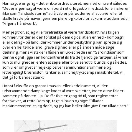
Han sagde engang – det er ikke ordret citeret, men lød omtrent således;
“Det er ingen sag at være om bord i et orlogsskib i fredstid, for vi risikerer
ikke som “landsoldaterne” at få vabler på fødderne af at trave, eller at
skulle kravle på maven gennem pløre og kolort for at kunne uddannes til
“krigens håndværk”.
Men jeg tror, at jeg ville foretrække at være “landsoldat”, hvis krigen
kommer, for der er den forskel på dem og os, at en enhed – kompagni
eller deling – på land, der kommer under beskydning, kan sprede sig
over en hel tønde land, grave sig ned eller på anden måde søge
dækning, mens vi stakler i flåden er lukket nede i en ‘”Sardindåse” som
denne og vil ligge i en koncentreret ild fra de fjendtlige fartøjer, så vi har
kun to muligheder, enten at sejre eller blive sendt til bunds, og således,
som vi er omgivet af højeksplosiver i ammunitionsrummene og
letfængeligt brændstof i tankene, samt højtryksdamp i maskinfeltet, vil
det gå forbandet stærkt.
Hvis vi f.eks. får en granat i maskin- eller kedelrummet, vil den
udstrømmende damp koge kødet af vore skeletter, inden disse falder
sammen på dørken – ja, De får ikke engang tid til, som reglementet
foreskriver, at rette Dem op, tage til huen og sige: “Tillader
maskinmesteren at jeg dør?”, og jeg kan heller ikke give Dem tilladelsen.”