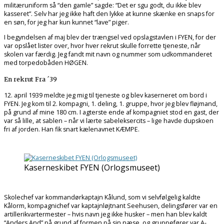
militæruniform så “den gamle” sagde: “Det er sgu godt, du ikke blev
kasseret”. Selv har jeg ikke haft den lykke at kunne skænke en snaps for
en søn, for jeg har kun kunnet “lave” piger.
I begyndelsen af maj blev der trængsel ved opslagstavlen i FYEN, for der
var opslået lister over, hvor hver rekrut skulle forrette tjeneste, når
skolen var færdig. Jeg fandt mit navn og nummer som udkommanderet
med torpedobåden HØGEN.
En rekrut Fra ´39
12. april 1939 meldte jeg mig til tjeneste og blev kaserneret om bord i
FYEN. Jeg kom til 2. kompagni, 1. deling, 1. gruppe, hvor jeg blev fløjmand,
på grund af mine 180 cm. I agterste ende af kompagniet stod en gast, der
var så lille, at sablen – når vi lærte sabeleksercits – lige havde dupskoen
fri af jorden. Han fik snart kælenavnet KÆMPE.
Kaserneskibet FYEN (Orlogsmuseet)
Skolechef var kommandørkaptajn Kålund, som vi selvfølgelig kaldte
Kålorm, kompagnichef var kaptajnløjtnant Seehusen, delingsfører var en
artillerikvartermester – hvis navn jeg ikke husker – men han blev kaldt
“Anders And” på grund af formen på sin næse, og gruppefører var A-