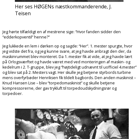
Her ses HØGENs næstkommanderende, J.
Teisen
Jeg hørte tilfældigt en af mestrene sige: “Hvor fanden sidder den
“edderkopventil” henne?”
Jeg lukkede en lem i dørken op og sagde: “Her”. 1. mester spurgte, hvor
jeg vidste det fra, og jeg kunne svare, at jeg havde anbragt den der, da
maskinrummet blev monteret. Da 1. mester fik at vide, at jeg havde lært
på Orlogsværftet og havde været med ved monteringen af maskin- og
kedelrum i 2. T-gruppe, blev jeg “højtideligt udnævnt til uofficiel 4.mester”
og blev sat på 2. Mesters vagt. Her skulle jeg betjene styrbords turbine
mens overfyrbøder Henriksen fik tildelt bagbords. Den anden maskinist –
Knud Hansen Lise – blev “torpedomaskinist” og skulle betjene
kompressorerne, der gav trykluft til torpedoudskydningsrør og
torpedoer.