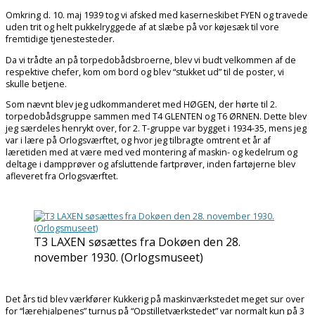
Omkring d. 10. maj 1939 tog vi afsked med kaserneskibet FYEN og travede
uden trit og helt pukkelryggede af at slæbe på vor køjesæk til vore
fremtidige tjenestesteder.
Da vi trådte an på torpedobådsbroerne, blev vi budt velkommen af de
respektive chefer, kom om bord og blev “stukket ud” til de poster, vi
skulle betjene.
Som nævnt blev jeg udkommanderet med HØGEN, der hørte til 2.
torpedobådsgruppe sammen med T4 GLENTEN og T6 ØRNEN. Dette blev
jeg særdeles henrykt over, for 2. T-gruppe var bygget i 1934-35, mens jeg
var i lære på Orlogsværftet, og hvor jeg tilbragte omtrent et år af
læretiden med at være med ved montering af maskin- og kedelrum og
deltage i dampprøver og afsluttende fartprøver, inden fartøjerne blev
afleveret fra Orlogsværftet.
T3 LAXEN søsættes fra Dokøen den 28.
november 1930. (Orlogsmuseet)
Det års tid blev værkfører Kukkerig på maskinværkstedet meget sur over
for “lærehjalpenes” turnus på “Opstilletværkstedet” var normalt kun på 3