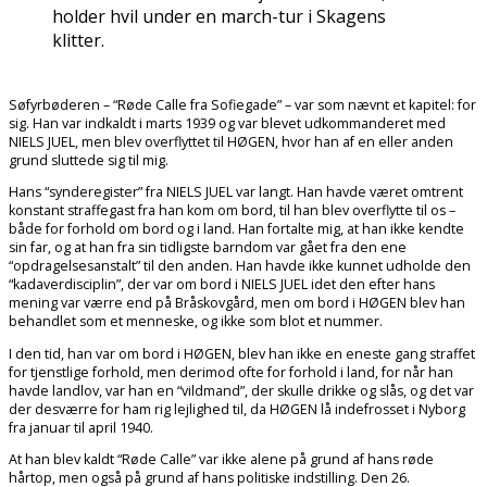
holder hvil under en march-tur i Skagens
klitter.
Søfyrbøderen – “Røde Calle fra Sofiegade” – var som nævnt et kapitel: for
sig. Han var indkaldt i marts 1939 og var blevet udkommanderet med
NIELS JUEL, men blev overflyttet til HØGEN, hvor han af en eller anden
grund sluttede sig til mig.
Hans “synderegister” fra NIELS JUEL var langt. Han havde været omtrent
konstant straffegast fra han kom om bord, til han blev overflytte til os –
både for forhold om bord og i land. Han fortalte mig, at han ikke kendte
sin far, og at han fra sin tidligste barndom var gået fra den ene
“opdragelsesanstalt” til den anden. Han havde ikke kunnet udholde den
“kadaverdisciplin”, der var om bord i NIELS JUEL idet den efter hans
mening var værre end på Bråskovgård, men om bord i HØGEN blev han
behandlet som et menneske, og ikke som blot et nummer.
I den tid, han var om bord i HØGEN, blev han ikke en eneste gang straffet
for tjenstlige forhold, men derimod ofte for forhold i land, for når han
havde landlov, var han en “vildmand”, der skulle drikke og slås, og det var
der desværre for ham rig lejlighed til, da HØGEN lå indefrosset i Nyborg
fra januar til april 1940.
At han blev kaldt “Røde Calle” var ikke alene på grund af hans røde
hårtop, men også på grund af hans politiske indstilling. Den 26.