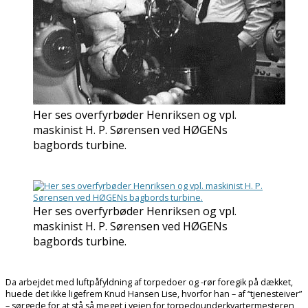
Her ses overfyrbøder Henriksen og vpl.
maskinist H. P. Sørensen ved HØGENs
bagbords turbine.
Her ses overfyrbøder Henriksen og vpl.
maskinist H. P. Sørensen ved HØGENs
bagbords turbine.
Da arbejdet med luftpåfyldning af torpedoer og -rør foregik på dækket,
huede det ikke ligefrem Knud Hansen Lise, hvorfor han – af “tjenesteiver”
– sørgede for at stå så meget i vejen for torpedounderkvartermesteren,