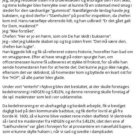
jeg, så jeg reddede osten fra druknedøden og anbragte den i vort skab,
og mine kolleger blev henrykte over at kunne få en ostemad med smag i
stedet for den sædvanlige “gummiost”. Næstfølgende lørdag havde jeg
bakstørn, og stod derfor i “Slamhulen” på post for inspektion, da chefen
kom ind. Hans næsefløje vibrerede lidt, og han udbrød: “Er det gået galt
for Dem, maskinist?”
Jeg: “Ikke forstået”.
Chefen: “Her er jo en hørm, som om De har skidt i bukserne”.
Jeg – idet jeg lukkede skabet op og tog osten frem: “Det må være den,
chefen kan lugte”.
Han kiggede lidt og fik så refereret ostens historie, hvorefter han bad om
en smagsprøve. Efter at have smagt på osten spurgte han, om
officersmessen kunne få udleveres et stykke til frokost, for så ville han
sende hovmesteren hen for at hente det. Det kunne jeg jo ikke nægte,
eftersom det var skibskost, så hovmester kom og byttede en kvart ost for
fire “HOF”, så alle parter blev glade.
Under vort “vinterhi” i Nyborg blev det besluttet, at der skulle foretages
kedelrensning i HØGEN og SÆLEN, og denne rensning skulle foretag af
de vpl. maskinister som led i vor uddannelse.
Da kedelrensning er et ubehageligt og beskidt arbejde, fik vi bevilget
dagligt bad på den kommunale badstue, og fik derfor lov til at gå fra
borde kl. 1600, så vi kunne blive vasket rene inden skaffetid. Vi slentrede
så i land tre maskinister fra HØGEN og en fra SÆLEN, idet den ene af
“Sælhundene” var gået i forvejen for at proviantere en nævefuld bajere,
som vi kunne skylle halsen i, når vi sad og svedte i dampbadet.