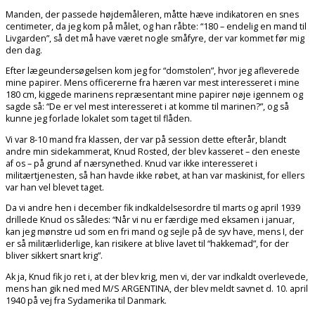
Manden, der passede højdemåleren, måtte hæve indikatoren en snes
centimeter, da jeg kom på målet, og han råbte: “180 – endelig en mand til
Livgarden”, så det må have været nogle småfyre, der var kommet før mig
den dag.
Efter lægeundersøgelsen kom jeg for “domstolen”, hvor jeg afleverede
mine papirer. Mens officererne fra hæren var mest interesseret i mine
180 cm, kiggede marinens repræsentant mine papirer nøje igennem og
sagde så: “De er vel mest interesseret i at komme til marinen?”, og så
kunne jeg forlade lokalet som taget til flåden.
Vi var 8-10 mand fra klassen, der var på session dette efterår, blandt
andre min sidekammerat, Knud Rosted, der blev kasseret – den eneste
af os – på grund af nærsynethed. Knud var ikke interesseret i
militærtjenesten, så han havde ikke røbet, at han var maskinist, for ellers
var han vel blevet taget.
Da vi andre hen i december fik indkaldelsesordre til marts og april 1939
drillede Knud os således: “Når vi nu er færdige med eksamen i januar,
kan jeg mønstre ud som en fri mand og sejle på de syv have, mens I, der
er så militærliderlige, kan risikere at blive lavet til “hakkemad”, for der
bliver sikkert snart krig”.
Ak ja, Knud fik jo ret i, at der blev krig, men vi, der var indkaldt overlevede,
mens han gik ned med M/S ARGENTINA, der blev meldt savnet d. 10. april
1940 på vej fra Sydamerika til Danmark.