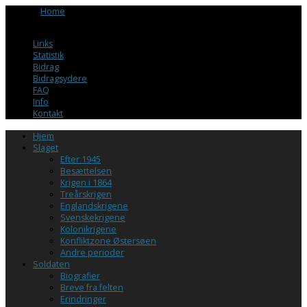
Browse:
Home
/
En værnepligtigs erindringer før, under og efter
tjenestetiden. HØGEN 1939-40
Links
Statistik
Bidrag
Bidragsydere
FAQ
Info
Kontakt
Hjem
Slaget
Efter 1945
Besættelsen
Krigen i 1864
Treårskrigen
Englandskrigene
Svenskekrigene
Kolonikrigene
Konfliktzone Østersøen
Andre perioder
Soldaten
Biografier
Breve fra felten
Erindringer