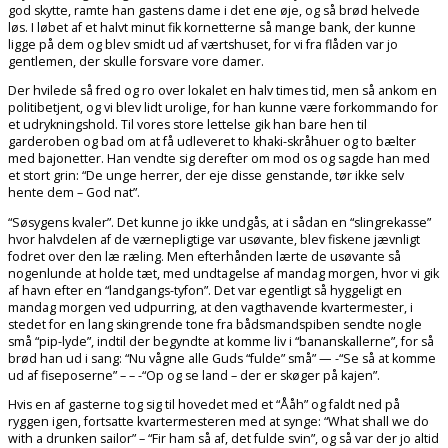
god skytte, ramte han gastens dame i det ene øje, og så brød helvede
løs. I løbet af et halvt minut fik kornetterne så mange bank, der kunne
ligge på dem og blev smidt ud af værtshuset, for vi fra flåden var jo
gentlemen, der skulle forsvare vore damer.
Der hvilede så fred og ro over lokalet en halv times tid, men så ankom en
politibetjent, og vi blev lidt urolige, for han kunne være forkommando for
et udrykningshold. Til vores store lettelse gik han bare hen til
garderoben og bad om at få udleveret to khaki-skråhuer og to bælter
med bajonetter. Han vendte sig derefter om mod os og sagde han med
et stort grin: “De unge herrer, der eje disse genstande, tør ikke selv
hente dem – God nat”.
“Søsygens kvaler”. Det kunne jo ikke undgås, at i sådan en “slingrekasse”
hvor halvdelen af de værnepligtige var usøvante, blev fiskene jævnligt
fodret over den læ ræling. Men efterhånden lærte de usøvante så
nogenlunde at holde tæt, med undtagelse af mandag morgen, hvor vi gik
af havn efter en “landgangs-tyfon”. Det var egentligt så hyggeligt en
mandag morgen ved udpurring, at den vagthavende kvartermester, i
stedet for en lang skingrende tone fra bådsmandspiben sendte nogle
små “pip-lyde”, indtil der begyndte at komme liv i “bananskallerne”, for så
brød han ud i sang: “Nu vågne alle Guds “fulde” små” — -“Se så at komme
ud af fiseposerne” – – -“Op og se land – der er skøger på kajen”.
Hvis en af gasterne tog sig til hovedet med et “Ååh” og faldt ned på
ryggen igen, fortsatte kvartermesteren med at synge: “What shall we do
with a drunken sailor” – “Fir ham så af, det fulde svin”, og så var der jo altid