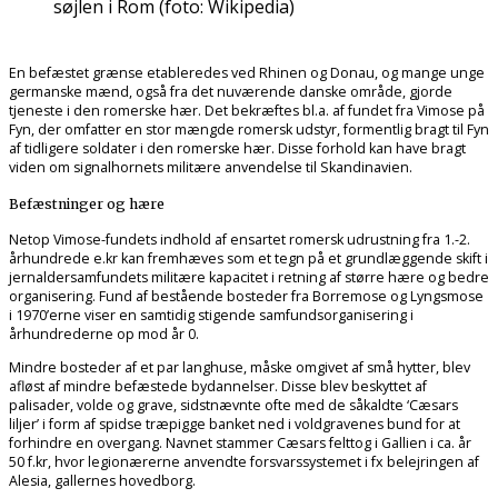
søjlen i Rom (foto: Wikipedia)
En befæstet grænse etableredes ved Rhinen og Donau, og mange unge
germanske mænd, også fra det nuværende danske område, gjorde
tjeneste i den romerske hær. Det bekræftes bl.a. af fundet fra Vimose på
Fyn, der omfatter en stor mængde romersk udstyr, formentlig bragt til Fyn
af tidligere soldater i den romerske hær. Disse forhold kan have bragt
viden om signalhornets militære anvendelse til Skandinavien.
Befæstninger og hære
Netop Vimose-fundets indhold af ensartet romersk udrustning fra 1.-2.
århundrede e.kr kan fremhæves som et tegn på et grundlæggende skift i
jernaldersamfundets militære kapacitet i retning af større hære og bedre
organisering. Fund af bestående bosteder fra Borremose og Lyngsmose
i 1970’erne viser en samtidig stigende samfundsorganisering i
århundrederne op mod år 0.
Mindre bosteder af et par langhuse, måske omgivet af små hytter, blev
afløst af mindre befæstede bydannelser. Disse blev beskyttet af
palisader, volde og grave, sidstnævnte ofte med de såkaldte ‘Cæsars
liljer’ i form af spidse træpigge banket ned i voldgravenes bund for at
forhindre en overgang. Navnet stammer Cæsars felttog i Gallien i ca. år
50 f.kr, hvor legionærerne anvendte forsvarssystemet i fx belejringen af
Alesia, gallernes hovedborg.