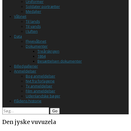
Uniformer
Soldater portrætter
Medaljer
Våbnet
Til lands
Til vands
I luften
Data
Flyvevåbnet
Dokumenter
Treårskrigen
1864
Besættelsen dokumenter
Billedgallerier
Anmeldelser
Bog anmeldelser
Nyt fra forlagene
Tv anmeldelser
Film anmeldelser
Udenlandske bøger
Flådens historie
Search
Den jyske vuvuzela