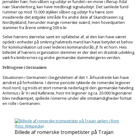
jernalder hær, hvis våben og udstyr er fundet i en mose i Illerup Ådal
nær Skanderborg, kan have medbragt signaludstyr. Det samlede fund
rummer op mod 15.000 stykker våben og udstyr fra hære som
invaderede det østjyske område fra andre dele af Skandinavien og
Nordtyskland, herunder mange romerske sværd, men hovedparten
stammer fra årene omkring 200 e.kr.
Selve hærens størrelse samt en opfattelse af, at den kan have været
opdelt i enheder på omkring halvtreds mand kan have betydet et behov
for kommunikation ud over lederes kommandoråb, jf. fx et horn. Hvis
billedet af hærens organisation stemmer er der sket en drastisk udvikling
væk fra kimbrernes og andre germanske stammekrigeres verden.
Felttogene i Germanien
Situationen i Germanien i begyndelsen af det 1. århundrede kan have
ændret på forholdene. I denne periode rykkede de romerske legioner
mod nord, og trods et stort romersk nederlag til den germanske høvding
Arminius i år 9 i ved Kalkriese, hvor tre legioner og ca. 20.000 legionærer
blev nedkæmpet, spillede romerne under alle omstændigheder fortsat
en rolle i Germanien.
Billede af romerske trompetister på Trajan