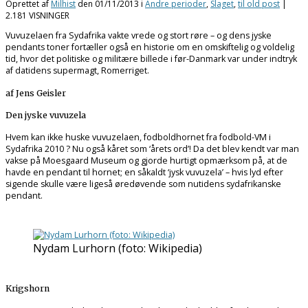
Oprettet af
Milhist
den
01/11/2013
i
Andre perioder
,
Slaget
,
til old post
|
2.181 VISNINGER
Vuvuzelaen fra Sydafrika vakte vrede og stort røre – og dens jyske
pendants toner fortæller også en historie om en omskiftelig og voldelig
tid, hvor det politiske og militære billede i før-Danmark var under indtryk
af datidens supermagt, Romerriget.
af Jens Geisler
Den jyske vuvuzela
Hvem kan ikke huske vuvuzelaen, fodboldhornet fra fodbold-VM i
Sydafrika 2010 ? Nu også kåret som ‘årets ord’! Da det blev kendt var man
vakse på Moesgaard Museum og gjorde hurtigt opmærksom på, at de
havde en pendant til hornet; en såkaldt ‘jysk vuvuzela’ – hvis lyd efter
sigende skulle være ligeså øredøvende som nutidens sydafrikanske
pendant.
Nydam Lurhorn (foto: Wikipedia)
Krigshorn