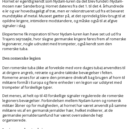
Hornet er egentlig kendt som Nydam-luren da det blev fundet i Nydam-
mosen nær Sønderborg. Hornet dateres fra det 1. til det 4. århundrede
e.kr og var hovedsageligt af træ, men er rekonstrueret ud fra et bevaret
mundstykke af metal. Museet gætter på, at det oprindelig blev brugt til at
opildne krigere, intimidere modstandere, og måske også til at afgive
signaler i slag.
Eksperterne fik inspiration til hvor Nydam-luren kan have set ud ud fra
Trajans sejrssøjle, hvor slagne germanske krigere føres frem af romerske
legionærer, nogle udrustet med trompeter, også kendt som den
romerske tuba.
Den romerske legion
Den romerske tuba (ikke at forveksle med vore dages tuba) anvendtes til
at dirigere angreb, retræte og andre taktiske bevægelser i felten.
Romerne anses for at være den primære drivkraft bag brugen af horn til
militære formål i Europa og flere enheder i en legion var udstyret med
trompeter af forskellige typer.
Det menes, at helt op til 43 forskellige signaler regulerede de romerske
legioners bevægelser. Forbindelsen mellem Nydam-luren og romersk
militær åbner op for muligheden, at hornet har været anvendt på samme
militære vis af en germansk jernalder hær, hvilket indikerer, at de
germanske jernaldersamfund har været overraskende højt
organiserede.