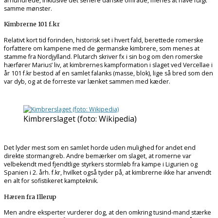
århundrede, inklusive det senere danske område, menes at have fulgt
samme mønster.
Kimbrerne 101 f.kr
Relativt kort tid forinden, historisk set i hvert fald, berettede romerske
forfattere om kampene med de germanske kimbrere, som menes at
stamme fra Nordjylland. Plutarch skriver fx i sin bog om den romerske
hærfører Marius’ liv, at kimbrernes kampformation i slaget ved Vercellae i
år 101 f.kr bestod af en samlet falanks (masse, blok), lige så bred som den
var dyb, og at de forreste var lænket sammen med kæder.
Kimbrerslaget (foto: Wikipedia)
Det lyder mest som en samlet horde uden mulighed for andet end
direkte stormangreb. Andre bemærker om slaget, at romerne var
velbekendt med fjendtlige styrkers stormløb fra kampe i Ligurien og
Spanien i 2. årh. f.kr, hvilket også tyder på, at kimbrerne ikke har anvendt
en alt for sofistikeret kampteknik.
Hæren fra Illerup
Men andre eksperter vurderer dog, at den omkring tusind-mand stærke