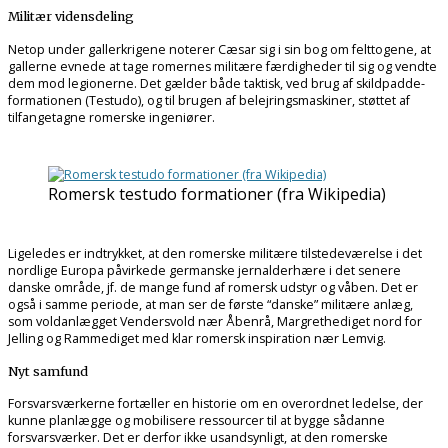
Militær vidensdeling
Netop under gallerkrigene noterer Cæsar sig i sin bog om felttogene, at
gallerne evnede at tage romernes militære færdigheder til sig og vendte
dem mod legionerne. Det gælder både taktisk, ved brug af skildpadde-
formationen (Testudo), og til brugen af belejringsmaskiner, støttet af
tilfangetagne romerske ingeniører.
Romersk testudo formationer (fra Wikipedia)
Ligeledes er indtrykket, at den romerske militære tilstedeværelse i det
nordlige Europa påvirkede germanske jernalderhære i det senere
danske område, jf. de mange fund af romersk udstyr og våben. Det er
også i samme periode, at man ser de første “danske” militære anlæg,
som voldanlægget Vendersvold nær Åbenrå, Margrethediget nord for
Jelling og Rammediget med klar romersk inspiration nær Lemvig.
Nyt samfund
Forsvarsværkerne fortæller en historie om en overordnet ledelse, der
kunne planlægge og mobilisere ressourcer til at bygge sådanne
forsvarsværker. Det er derfor ikke usandsynligt, at den romerske