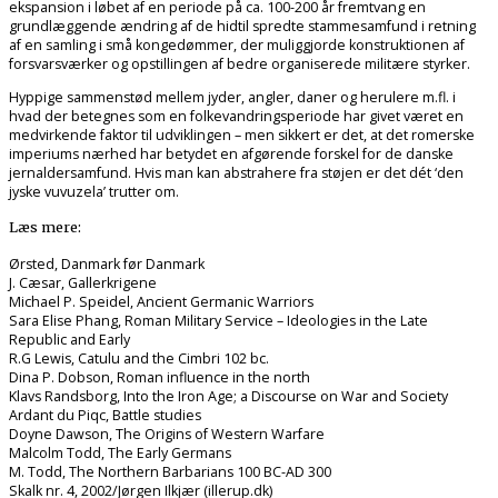
ekspansion i løbet af en periode på ca. 100-200 år fremtvang en
grundlæggende ændring af de hidtil spredte stammesamfund i retning
af en samling i små kongedømmer, der muliggjorde konstruktionen af
forsvarsværker og opstillingen af bedre organiserede militære styrker.
Hyppige sammenstød mellem jyder, angler, daner og herulere m.fl. i
hvad der betegnes som en folkevandringsperiode har givet været en
medvirkende faktor til udviklingen – men sikkert er det, at det romerske
imperiums nærhed har betydet en afgørende forskel for de danske
jernaldersamfund. Hvis man kan abstrahere fra støjen er det dét ‘den
jyske vuvuzela’ trutter om.
Læs mere:
Ørsted, Danmark før Danmark
J. Cæsar, Gallerkrigene
Michael P. Speidel, Ancient Germanic Warriors
Sara Elise Phang, Roman Military Service – Ideologies in the Late
Republic and Early
R.G Lewis, Catulu and the Cimbri 102 bc.
Dina P. Dobson, Roman influence in the north
Klavs Randsborg, Into the Iron Age; a Discourse on War and Society
Ardant du Piqc, Battle studies
Doyne Dawson, The Origins of Western Warfare
Malcolm Todd, The Early Germans
M. Todd, The Northern Barbarians 100 BC-AD 300
Skalk nr. 4, 2002/Jørgen Ilkjær (illerup.dk)