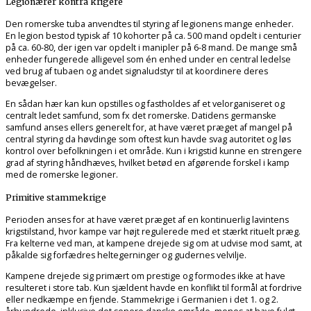
Legionærer kontra krigere
Den romerske tuba anvendtes til styring af legionens mange enheder.
En legion bestod typisk af 10 kohorter på ca. 500 mand opdelt i centurier
på ca. 60-80, der igen var opdelt i manipler på 6-8 mand. De mange små
enheder fungerede alligevel som én enhed under en central ledelse
ved brug af tubaen og andet signaludstyr til at koordinere deres
bevægelser.
En sådan hær kan kun opstilles og fastholdes af et velorganiseret og
centralt ledet samfund, som fx det romerske. Datidens germanske
samfund anses ellers generelt for, at have været præget af mangel på
central styring da høvdinge som oftest kun havde svag autoritet og løs
kontrol over befolkningen i et område. Kun i krigstid kunne en strengere
grad af styring håndhæves, hvilket betød en afgørende forskel i kamp
med de romerske legioner.
Primitive stammekrige
Perioden anses for at have været præget af en kontinuerlig lavintens
krigstilstand, hvor kampe var højt regulerede med et stærkt rituelt præg.
Fra kelterne ved man, at kampene drejede sig om at udvise mod samt, at
påkalde sig forfædres heltegerninger og gudernes velvilje.
Kampene drejede sig primært om prestige og formodes ikke at have
resulteret i store tab. Kun sjældent havde en konflikt til formål at fordrive
eller nedkæmpe en fjende. Stammekrige i Germanien i det 1. og 2.