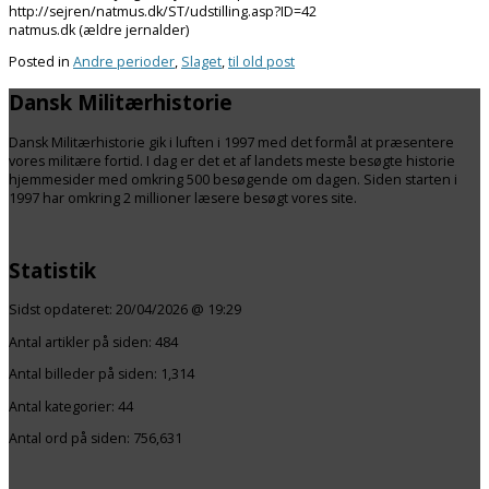
http://sejren/natmus.dk/ST/udstilling.asp?ID=42
natmus.dk (ældre jernalder)
Posted in
Andre perioder
,
Slaget
,
til old post
Dansk Militærhistorie
Dansk Militærhistorie gik i luften i 1997 med det formål at præsentere
vores militære fortid. I dag er det et af landets meste besøgte historie
hjemmesider med omkring 500 besøgende om dagen. Siden starten i
1997 har omkring 2 millioner læsere besøgt vores site.
Statistik
Sidst opdateret:
20/04/2026 @ 19:29
Antal artikler på siden:
484
Antal billeder på siden: 1,314
Antal kategorier:
44
Antal ord på siden: 756,631