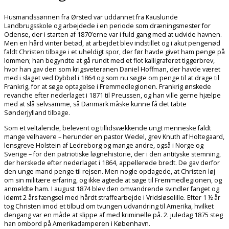
Husmandssønnen fra Ørsted var uddannet fra Kauslunde
Landbrugsskole og arbejdede i en periode som dræningsmester for
Odense, der i starten af 1870’erne var i fuld gang med at udvide havnen.
Men en hård vinter betød, at arbejdet blev indstillet og i akut pengenød
faldt Christen tilbage i et uheldigt spor, der før havde givet ham penge på
lommen; han begyndte at gå rundt med et flot kalligraferet tiggerbrev,
hvor han gav den som krigsveteranen Daniel Hoffman, der havde været
med i slaget ved Dybbøl i 1864 og som nu søgte om penge til at drage til
Frankrig, for at søge optagelse i Fremmedlegionen. Frankrig ønskede
revanche efter nederlaget i 1871 til Preussen, og han ville gerne hjælpe
med at slå selvsamme, så Danmark måske kunne få det tabte
Sønderjylland tilbage.
Som et veltalende, belevent og tillidsvækkende ungt menneske faldt
mange velhavere – herunder en pastor Wedel, grev Knuth af Holtegaard,
lensgreve Holstein af Ledreborg og mange andre, også i Norge og
Sverige – for den patriotiske løgnehistorie, der i den antityske stemning,
der herskede efter nederlaget i 1864, appellerede bredt. De gav derfor
den unge mand penge til rejsen. Men nogle opdagede, at Christen løj
om sin militære erfaring, og ikke agtede at søge til Fremmedlegionen, og
anmeldte ham. I august 1874 blev den omvandrende svindler fanget og
idømt 2 års fængsel med hårdt straffearbejde i Vridsløselille. Efter 1 ½ år
tog Christen imod et tilbud om tvungen udvandring til Amerika, hvilket
dengang var en måde at slippe af med kriminelle på. 2. juledag 1875 steg
han ombord på Amerikadamperen i København.