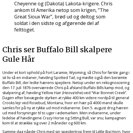
Cheyenne og (Dakota) Lakota-krigere. Chris
ankom til Amerika netop som krigen, ”The
Great Sioux War”, brød ud og deltog som
soldat i den sidste og afgørende del af
felttoget.
Chris ser Buffalo Bill skalpere
Gule Hår
Under et kort ophold på Fort Laramie, Wyoming, så Chris for første gang i
sit liv så en indianer, høvding Spotted Tail, og mødte også den berømte
Buffalo Bill, der ledte hærens spejdere. Netop under en rekognoscering
den 17. juli 1876 overværede Chris på afstand Buffalo Bills kamp mod, og
skalpering af, høvding Yellow Hair (Heova’ehe) ved ”War Bonnet Creek”.
Dagen efter bevægede styrken at rykke 400 km videre nordpå til general
Crooks lejr ved Rosebud, Montana, hvor en hær på 4000 mand skulle
samles for på ny at rykke ud mod indianerne. Den 5. august drog hæren
ud med forsyninger til to uger i ødemarken. Men indianerne, under
ledelse af høvdingene Crazy Horse og Sitting Bull, var snu; kampagnen
kom til at strække sig over 2 måneder og 600 km.
Samme dag nåede Chris med sin spejdertrop frem til Little Big Horn, hvor