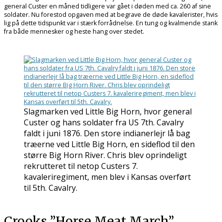
general Custer en måned tidligere var gået i døden med ca. 260 af sine
soldater. Nu forestod opgaven med at begrave de døde kavalerister, hvis
lig på dette tidspunkt var i stærk forrådnelse. En tung og kvalmende stank
fra både mennesker og heste hang over stedet.
Slagmarken ved Little Big Horn, hvor general
Custer og hans soldater fra US 7th. Cavalry
faldt i juni 1876. Den store indianerlejr lå bag
træerne ved Little Big Horn, en sideflod til den
større Big Horn River. Chris blev oprindeligt
rekrutteret til netop Custers 7.
kavaleriregiment, men blev i Kansas overført
til 5th. Cavalry.
Crooks ”Horse Meat March”