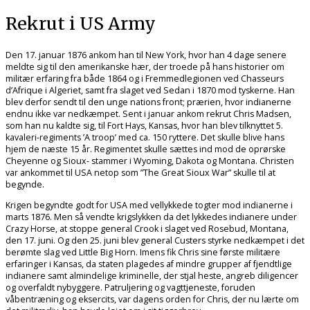
Rekrut i US Army
Den 17. januar 1876 ankom han til New York, hvor han 4 dage senere
meldte sig til den amerikanske hær, der troede på hans historier om
militær erfaring fra både 1864 og i Fremmedlegionen ved Chasseurs
d’Afrique i Algeriet, samt fra slaget ved Sedan i 1870 mod tyskerne. Han
blev derfor sendt til den unge nations front; prærien, hvor indianerne
endnu ikke var nedkæmpet. Sent i januar ankom rekrut Chris Madsen,
som han nu kaldte sig, til Fort Hays, Kansas, hvor han blev tilknyttet 5.
kavaleri-regiments ’A troop’ med ca. 150 ryttere. Det skulle blive hans
hjem de næste 15 år. Regimentet skulle sættes ind mod de oprørske
Cheyenne og Sioux- stammer i Wyoming, Dakota og Montana. Christen
var ankommet til USA netop som ”The Great Sioux War” skulle til at
begynde.
Krigen begyndte godt for USA med vellykkede togter mod indianerne i
marts 1876. Men så vendte krigslykken da det lykkedes indianere under
Crazy Horse, at stoppe general Crook i slaget ved Rosebud, Montana,
den 17. juni. Og den 25. juni blev general Custers styrke nedkæmpet i det
berømte slag ved Little Big Horn. Imens fik Chris sine første militære
erfaringer i Kansas, da staten plagedes af mindre grupper af fjendtlige
indianere samt almindelige kriminelle, der stjal heste, angreb diligencer
og overfaldt nybyggere. Patruljering og vagttjeneste, foruden
våbentræning og eksercits, var dagens orden for Chris, der nu lærte om