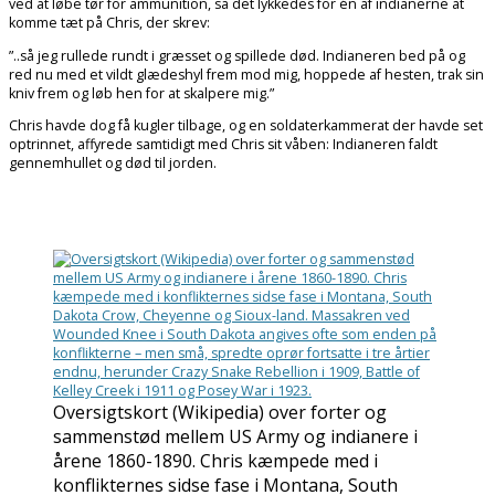
ved at løbe tør for ammunition, så det lykkedes for én af indianerne at
komme tæt på Chris, der skrev:
”..så jeg rullede rundt i græsset og spillede død. Indianeren bed på og
red nu med et vildt glædeshyl frem mod mig, hoppede af hesten, trak sin
kniv frem og løb hen for at skalpere mig.”
Chris havde dog få kugler tilbage, og en soldaterkammerat der havde set
optrinnet, affyrede samtidigt med Chris sit våben: Indianeren faldt
gennemhullet og død til jorden.
Oversigtskort (Wikipedia) over forter og
sammenstød mellem US Army og indianere i
årene 1860-1890. Chris kæmpede med i
konflikternes sidse fase i Montana, South