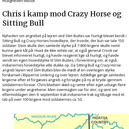
muligheden tilbudt.
Chris i kamp mod Crazy Horse og
Sitting Bull
Nyheden om angrebet på lejren ved Slim Buttes var hurtigt blevet kendt i
Sitting Bull og Crazy Horses hovedlejre, der troede, der kun var tale 150
soldater. Dem skulle den samlede styrke på 7-800 krigere skulle nemt
kunne gøre kål på. Hvad de ikke vidste var, at også general Crook var
blevet informeret hurtigt, og havde reageret lige så hurtigt, og havde
sendt sin egen hovedstyrke til Slim Buttes, i forventning om, at også
indianernes hovedstyrke ville dukke op. Da Sitting Bull og Crazy Horse
angreb lejren ved Slim Buttes blev de mødt af en overlegen styrke
forskanset i klipperne omkring og over lejren. Adskillige gange samledes
krigerne efter et forgæves angreb og forsøgte på ny at bryde igennem
soldaternes forsvar. Chris Madsen skød og ramte efter eget udsagn flere
krigere under angrebene. Men overmagten var for stor, og sent om
eftermiddagen den 9. september trak indianerne trak sig tilbage med et
tab på over 100 krigere mod soldaternes ca. 50.