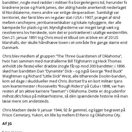
banditter, nogle med rødder i militser fra borgerkrigens tid, herunder fx
brødrene Jesse og Frank James, der aldrig havde anerkendt nederlaget
til Nordstaterne, mens andre var enlige desperadoer. Samtidigt var
territoriet, der først blev en regulær stat i USA i 1907, præget af strid
mellem ranchejere, jernbaneselskaber og lokale nybyggere, der alle
kæmpede for plads og ret. Myndighederne var meget langt væk og
revolverens lov herskede, som det er portrætteret i utallige westernfilm.
Den 21. januar 1891 tog Chris imod et tilbud om at blive en af 20 US
Marshalls, der skulle håndhæve loven i et område fire gange større end
Danmark.
Chris blev medlem af gruppen ”The Three Guardsmen of Oklahoma”,
hvor han sammen med marshallerne Bill Tilghmann og Heck Thomas
anholdt (de fleste) eller dræbte (nogle få) op mod 300 banditter; i 1896
skød han banditten Dan ”Dynamite” Dick – og også George ”Red Buck”
Waightman og Richard ”Little Dick” West, alle tilhørende Doolin-banden,
kom ad dage i skuddueller med Chris. Bortset fra en kort militær tjans
som kvartermester i Roosevelts ”Rough Riders” på Cuba i 1898, var han
resten af sin aktive karriere ”lawman” i Oklahoma. Dette er dog udenfor
milhist.dk’s fokus på militærhistorie, så dén spændende historie må man
læse mere om andetsteds.
Chris Madsen døde 9. januar 1944, 92 år gammel, og ligger begravet på
Frisco Cemetary, Yukon, en lille by mellem El Reno og Oklahoma City.
Af JG