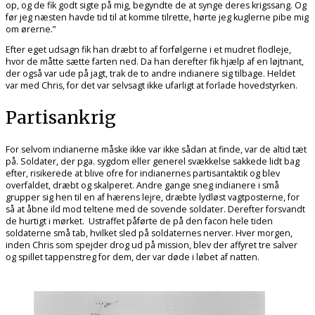
op, og de fik godt sigte på mig, begyndte de at synge deres krigssang. Og
før jeg næsten havde tid til at komme tilrette, hørte jeg kuglerne pibe mig
om ørerne.”
Efter eget udsagn fik han dræbt to af forfølgerne i et mudret flodleje,
hvor de måtte sætte farten ned. Da han derefter fik hjælp af en løjtnant,
der også var ude på jagt, trak de to andre indianere sig tilbage. Heldet
var med Chris, for det var selvsagt ikke ufarligt at forlade hovedstyrken.
Partisankrig
For selvom indianerne måske ikke var ikke sådan at finde, var de altid tæt
på. Soldater, der pga. sygdom eller generel svækkelse sakkede lidt bag
efter, risikerede at blive ofre for indianernes partisantaktik og blev
overfaldet, dræbt og skalperet. Andre gange sneg indianere i små
grupper sig hen til en af hærens lejre, dræbte lydløst vagtposterne, for
så at åbne ild mod teltene med de sovende soldater. Derefter forsvandt
de hurtigt i mørket. Ustraffet påførte de på den facon hele tiden
soldaterne små tab, hvilket sled på soldaternes nerver. Hver morgen,
inden Chris som spejder drog ud på mission, blev der affyret tre salver
og spillet tappenstreg for dem, der var døde i løbet af natten.