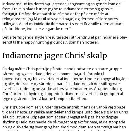
indianerne ud fra deres skjulesteder. Langsomt og snigende kom de
frem. Fra min plads kunne jeg se to indianere nærme sig ganske
forsigtigt. De fyrede et par skud af mod os for på den måde at
rekognoscere (og få os til at skyde tilbage) og dermed afsløre vores
stillinger. Vi lod os imidlertid ikke narre. I stedet lå vi stille uden at svare
på skuddene, indtil de var ganske nær.”
Det efterfølgende skyderi resulterede i at ”..endnu et par indianere blev
sendt til the happy hunting grounds..”, som han noterer.
Indianerne jager Chris’ skalp
En dag måtte Chris’ patrulje på otte mand undsætte en større gruppe
sårede og syge soldater, der var kommet bagud i forhold til
hovedstyrken, og blev overfaldet af indianerne. Under en byge af kugler
og pile, der ramte og sårede et par af soldaterne, gik de i stilling nær
overfaldsstedet og begyndte at beskyde indianerne. Gruppens ild og
Chris’ præcise skydning stoppede indianernes overfald på gruppen af
syge og sårede, der så kunne humpe i sikkerhed.
Chris’ gruppe kom selv under direkte angreb mens de var på vej tilbage
til deres heste. En række mand-til-mand kampe udfoldede sig. Men Chris
så ud til at være udpeget som et særlig vigtigt mål pga. hans dygtige
skydning. Heldigvis havde de så meget respekt for ham, at de stoppede
op og dukkede sig hver gang han skød mod dem. Men samtidigt var han