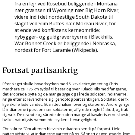
fra en lejr ved Rosebud beliggende i Montana
nær grænsen til Wyoming nær Big Horn River,
videre ind i det nordøstlige South Dakota til
slaget ved Slim Buttes nær Moreau River, for
at ende ved konfliktens kerneområde;
nybygger- og guldgraverbyerne i Blackhills.
War Bonnet Creek er beliggende i Nebraska,
nordøst for Fort Laramie (Wikipedia).
Fortsat partisankrig
Efter slaget skulle hovedstyrken med 5. kavaleriregiment og Chris
marchere ca. 175 km sydpå til baser og byer i Black Hills med fangerne,
det erobrede bytte og de mange syge og sårede soldater. Indianerne,
ivrige efter at revanchere sig, genoptog partisankrigen. Soldater, der fx
lige skulle lade vandet, fik snittet halsen over og skalperet. Andre gange
lå indianerne i position nær soldaterne, affyrede nogle få skud, og trak
sig væk. De dræbte og sårede desuden mange af kavaleristernes heste,
hvilket naturligvis hæmmede styrkens bevægelighed.
Chris skrev: ”Om aftenen blev min eskadron sendt på forpost. Hele
natten vidste vi, at indianerne var tæt på os. Så snart dagen gryede, kom