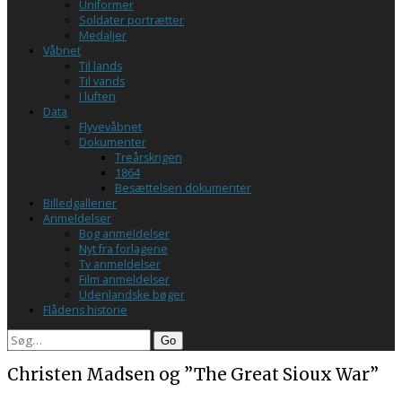
Uniformer
Soldater portrætter
Medaljer
Våbnet
Til lands
Til vands
I luften
Data
Flyvevåbnet
Dokumenter
Treårskrigen
1864
Besættelsen dokumenter
Billedgallerier
Anmeldelser
Bog anmeldelser
Nyt fra forlagene
Tv anmeldelser
Film anmeldelser
Udenlandske bøger
Flådens historie
Search
Christen Madsen og ”The Great Sioux War”