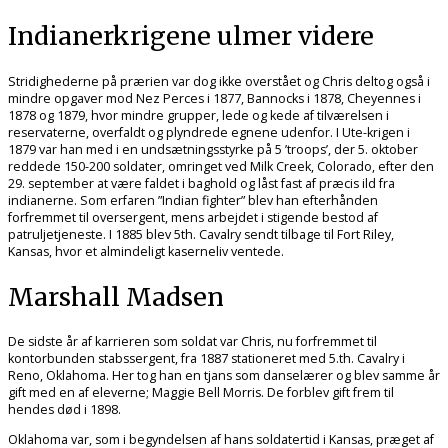
Indianerkrigene ulmer videre
Stridighederne på prærien var dog ikke overstået og Chris deltog også i
mindre opgaver mod Nez Perces i 1877, Bannocks i 1878, Cheyennes i
1878 og 1879, hvor mindre grupper, lede og kede af tilværelsen i
reservaterne, overfaldt og plyndrede egnene udenfor. I Ute-krigen i
1879 var han med i en undsætningsstyrke på 5 ’troops’, der 5. oktober
reddede 150-200 soldater, omringet ved Milk Creek, Colorado, efter den
29. september at være faldet i baghold og låst fast af præcis ild fra
indianerne. Som erfaren ”Indian fighter” blev han efterhånden
forfremmet til oversergent, mens arbejdet i stigende bestod af
patruljetjeneste. I 1885 blev 5th. Cavalry sendt tilbage til Fort Riley,
Kansas, hvor et almindeligt kaserneliv ventede.
Marshall Madsen
De sidste år af karrieren som soldat var Chris, nu forfremmet til
kontorbunden stabssergent, fra 1887 stationeret med 5.th. Cavalry i
Reno, Oklahoma. Her tog han en tjans som danselærer og blev samme år
gift med en af eleverne; Maggie Bell Morris. De forblev gift frem til
hendes død i 1898.
Oklahoma var, som i begyndelsen af hans soldatertid i Kansas, præget af