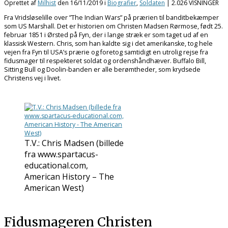
Oprettet af
Milhist
den
16/11/2019
i
Biografier
,
Soldaten
| 2.026 VISNINGER
Fra Vridsløselille over ”The Indian Wars” på prærien til banditbekæmper
som US Marshall. Det er historien om Christen Madsen Rørmose, født 25.
februar 1851 i Ørsted på Fyn, der i lange stræk er som taget ud af en
klassisk Western. Chris, som han kaldte sig i det amerikanske, tog hele
vejen fra Fyn til USA’s prærie og foretog samtidigt en utrolig rejse fra
fidusmager til respekteret soldat og ordenshåndhæver. Buffalo Bill,
Sitting Bull og Doolin-banden er alle berømtheder, som krydsede
Christens vej i livet.
T.V.: Chris Madsen (billede
fra www.spartacus-
educational.com,
American History – The
American West)
Fidusmageren Christen