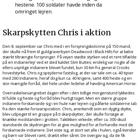
hestene. 100 soldater havde inden da
omringet lejren.
Skarpskytten Chris i aktion
Den 8. september var Chris med i en forsyningskolonne på 150 mand,
der skulle nå frem til guldgraverbyen Deadwood i Black Hills for at købe
stærkt tiltrængte forsyninger. På vejen stødte styrken ved et rent tilfælde
på en indianerlejr ved et sted kaldet Slim Buttes; endelig var nogle af de
ellers usynlige indianere blevet fundet, kun 30 km fra general Crooks
hovedstyrke. Chris og spejderne fastslog, at der var tale om ca. 40 tipier
med 260 indianere, heraf dog kun ca. 40 krigere, samt 400 heste og en
stor mængde forråd, det hele under ledelse af høvding American Horse.
Overraskelsesangrebet dagen efter i den tidlige morgenstund lykkedes
til fulde og heste og forråd blev hurtigt taget. Men en større gruppe
indianere forskansede sig i en hule nær lejren og påførte soldaterne tab
fra den stærke forsvarsposition. Chris, anerkendt som en dygtig skytte,
blev udpeget til en gruppe på ti skarpskytter, der skulle forsøge at
knække modstanden i grotten. Taktikken virkede; efter ca. 300 skud
standsede de skydningen for at give mulighed for at forhandle med de
forskansede indianere. Det viste sig, at stort set alle i hulen, også kvinder
og børn var blevet ramt, dræbt eller såret. De overgav sig, da de fik