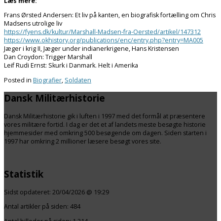
Læs mere:
Frans Ørsted Andersen: Et liv på kanten, en biografisk fortælling om Chris
Madsens utrolige liv
https://fyens.dk/kultur/Marshall-Madsen-fra-Oersted/artikel/147312
https://www.okhistory.org/publications/enc/entry.php?entry=MA005
Jæger i krig II, Jæger under indianerkrigene, Hans Kristensen
Dan Croydon: Trigger Marshall
Leif Rudi Ernst: Skurk i Danmark. Helt i Amerika
Posted in
Biografier
,
Soldaten
Dansk Militærhistorie
Dansk Militærhistorie gik i luften i 1997 med det formål at præsentere
vores militære fortid. I dag er det et af landets meste besøgte historie
hjemmesider med omkring 500 besøgende om dagen. Siden starten i
1997 har omkring 2 millioner læsere besøgt vores site.
Statistik
Sidst opdateret:
20/04/2026 @ 19:29
Antal artikler på siden:
484