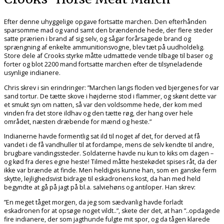
Efter denne uhyggelige opgave fortsatte marchen. Den efterhånden
sparsomme mad og vand samt den brændende hede, der flere steder
satte prærien i brand af sig selv, og sågar forårsagede brand og
sprængning af enkelte ammunitionsvogne, blev tæt på uudholdelig.
Store dele af Crooks styrke måtte udmattede vende tilbage til baser og
forter og blot 2200 mand fortsatte marchen efter de tilsyneladende
usynlige indianere.
Chris skrev i sin erindringer: ”Marchen langs floden ved bjergenes for var
sand tortur. De tætte skove i højderne stod i flammer, og skønt dette var
et smukt syn om natten, så var den voldsomme hede, der kom med
vinden fra det store ildhav og den tætte røg, der hang over hele
området, næsten dræbende for mænd og heste.”
Indianerne havde formentlig sat ild til noget af det, for derved at få
vandet i de få vandhuller til at fordampe, mens de selv kendte til andre,
brugbare vandingssteder. Soldaterne havde nu kun to kiks om dagen –
og kød fra deres egne heste! Tilmed måtte hestekødet spises råt, da der
ikke var brænde at finde. Men heldigvis kunne han, som en ganske ferm
skytte, lejlighedsvist bidrage til eskadronens kost, da han med held
begyndte at gå på jagt på bl.a. salviehøns og antiloper. Han skrev:
”En meget tåget morgen, da jeg som sædvanlig havde forladt
eskadronen for at opsøge noget vildt..”, skete der det, at han ”..opdagede
fire indianere, der som jagthunde fulgte mit spor, og da tågen klarede