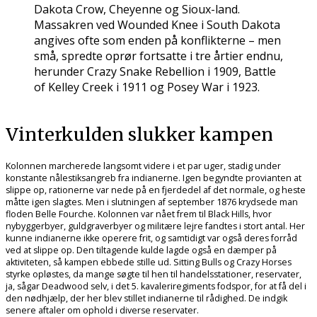
Dakota Crow, Cheyenne og Sioux-land.
Massakren ved Wounded Knee i South Dakota
angives ofte som enden på konflikterne – men
små, spredte oprør fortsatte i tre årtier endnu,
herunder Crazy Snake Rebellion i 1909, Battle
of Kelley Creek i 1911 og Posey War i 1923.
Vinterkulden slukker kampen
Kolonnen marcherede langsomt videre i et par uger, stadig under
konstante nålestiksangreb fra indianerne. Igen begyndte provianten at
slippe op, rationerne var nede på en fjerdedel af det normale, og heste
måtte igen slagtes. Men i slutningen af september 1876 krydsede man
floden Belle Fourche. Kolonnen var nået frem til Black Hills, hvor
nybyggerbyer, guldgraverbyer og militære lejre fandtes i stort antal. Her
kunne indianerne ikke operere frit, og samtidigt var også deres forråd
ved at slippe op. Den tiltagende kulde lagde også en dæmper på
aktiviteten, så kampen ebbede stille ud. Sitting Bulls og Crazy Horses
styrke opløstes, da mange søgte til hen til handelsstationer, reservater,
ja, sågar Deadwood selv, i det 5. kavaleriregiments fodspor, for at få del i
den nødhjælp, der her blev stillet indianerne til rådighed. De indgik
senere aftaler om ophold i diverse reservater.