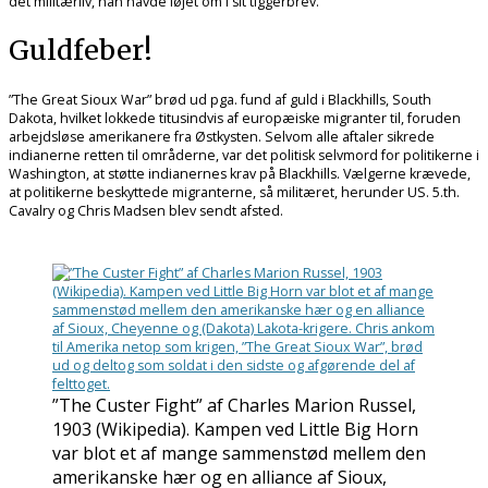
det militærliv, han havde løjet om i sit tiggerbrev.
Guldfeber!
”The Great Sioux War” brød ud pga. fund af guld i Blackhills, South
Dakota, hvilket lokkede titusindvis af europæiske migranter til, foruden
arbejdsløse amerikanere fra Østkysten. Selvom alle aftaler sikrede
indianerne retten til områderne, var det politisk selvmord for politikerne i
Washington, at støtte indianernes krav på Blackhills. Vælgerne krævede,
at politikerne beskyttede migranterne, så militæret, herunder US. 5.th.
Cavalry og Chris Madsen blev sendt afsted.
”The Custer Fight” af Charles Marion Russel,
1903 (Wikipedia). Kampen ved Little Big Horn
var blot et af mange sammenstød mellem den
amerikanske hær og en alliance af Sioux,