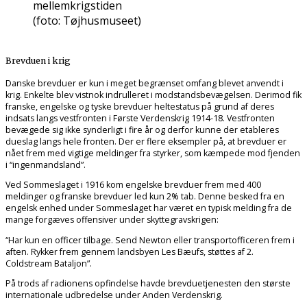
mellemkrigstiden
(foto: Tøjhusmuseet)
Brevduen i krig
Danske brevduer er kun i meget begrænset omfang blevet anvendt i
krig. Enkelte blev vistnok indrulleret i modstandsbevægelsen. Derimod fik
franske, engelske og tyske brevduer heltestatus på grund af deres
indsats langs vestfronten i Første Verdenskrig 1914-18. Vestfronten
bevægede sig ikke synderligt i fire år og derfor kunne der etableres
dueslag langs hele fronten. Der er flere eksempler på, at brevduer er
nået frem med vigtige meldinger fra styrker, som kæmpede mod fjenden
i “ingenmandsland”.
Ved Sommeslaget i 1916 kom engelske brevduer frem med 400
meldinger og franske brevduer led kun 2% tab. Denne besked fra en
engelsk enhed under Sommeslaget har været en typisk melding fra de
mange forgæves offensiver under skyttegravskrigen:
“Har kun en officer tilbage. Send Newton eller transportofficeren frem i
aften. Rykker frem gennem landsbyen Les Bæufs, støttes af 2.
Coldstream Bataljon”.
På trods af radionens opfindelse havde brevduetjenesten den største
internationale udbredelse under Anden Verdenskrig.