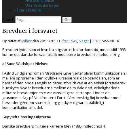
Film anmeldelser
Udenlandske bøger
Flådens historie
Search
Brevduer i forsvaret
Oprettet af
Milhist
den
29/11/2013
i
Efter 1945
,
Slaget
| 3.106 VISNINGER
Brevduer lyder som et levn fra krigsførsel fra fordoms tid, men indtil 1993
kunne det danske forsvar faktisk mobilisere brevduer i tilfælde af krig.
af Sune Wadskjær Nielsen
I Astrid Lindgrens roman “Brødrene Løvehjerte” bliver kommunikationen i
mellem oprørerne i den idylliske Kirsebærdal og Rosendalen, som er
besat af den onde Tengils soldater, afbrudt ved at en enkelt forræderisk
bueskytte skyder brevduerne mellem de to dale ned. Virkelighedens
militære brevduetjeneste var vanskeligere at stoppe. Under de
grusomme slag på Vestfronten i Første Verdenskrig fløj brevduer med
beskeder gennem spærreild og gasskyer og var et pålideligt
kommunikationsmiddel.
Begyndte hos ingeniørerne
Danske brevduers militære karriere blev i 1885 indledt hos 4.