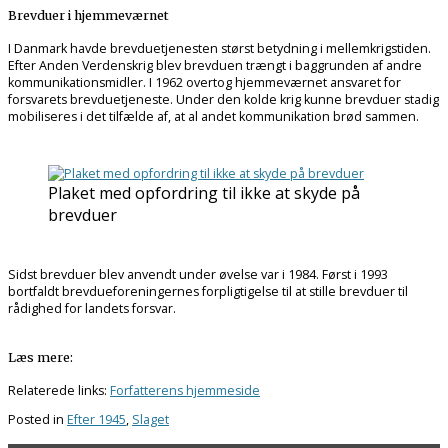
Brevduer i hjemmeværnet
I Danmark havde brevduetjenesten størst betydning i mellemkrigstiden.
Efter Anden Verdenskrig blev brevduen trængt i baggrunden af andre
kommunikationsmidler. I 1962 overtog hjemmeværnet ansvaret for
forsvarets brevduetjeneste. Under den kolde krig kunne brevduer stadig
mobiliseres i det tilfælde af, at al andet kommunikation brød sammen.
Plaket med opfordring til ikke at skyde på
brevduer
Sidst brevduer blev anvendt under øvelse var i 1984. Først i 1993
bortfaldt brevdueforeningernes forpligtigelse til at stille brevduer til
rådighed for landets forsvar.
Læs mere:
Relaterede links:
Forfatterens hjemmeside
Posted in
Efter 1945
,
Slaget