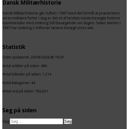
Dansk Militærhistorie
Dansk Militærhistorie gik i luften i 1997 med det formål at præsentere
vores militære fortid. I dag er det et af landets meste besøgte historie
hjemmesider med omkring 500 besøgende om dagen. Siden starten i
1997 har omkring 2 millioner læsere besøgt vores site.
Statistik
Sidst opdateret:
20/04/2026 @ 19:29
Antal artikler på siden:
484
Antal billeder på siden: 1,314
Antal kategorier:
44
Antal ord på siden: 756,631
Søg på siden
Søg