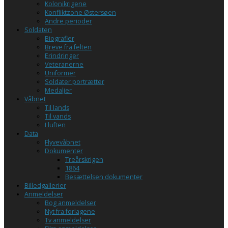
Kolonikrigene
Konfliktzone Østersøen
Andre perioder
Soldaten
Biografier
Breve fra felten
Erindringer
Veteranerne
Uniformer
Soldater portrætter
Medaljer
Våbnet
Til lands
Til vands
I luften
Data
Flyvevåbnet
Dokumenter
Treårskrigen
1864
Besættelsen dokumenter
Billedgallerier
Anmeldelser
Bog anmeldelser
Nyt fra forlagene
Tv anmeldelser