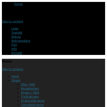
Browse:
Home
/
Brevduer i forsvaret
Menu
Skip to content
Links
Statistik
Bidrag
Bidragsydere
FAQ
Info
Kontakt
Menu
Skip to content
Hjem
Slaget
Efter 1945
Besættelsen
Krigen i 1864
Treårskrigen
Englandskrigene
Svenskekrigene