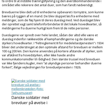
få ordre til at indstille træningsflyvning og den øverstkommanderende i
området ville rekvirere det antal duer, som han fandt nødvendigt.
Brevduerne blev delt ud til enhederne opbevaret i tornystre, som kunne
bæres på ryggen af en mand. De blev sluppet løs fra enhederne med
meldinger, som de fløj hjem til deres dueslag med. Ved dueslaget blev
der oprettet vagt samt telefonforbindelse til det lokale hovedkvarter, så
meldingerne fra duerne hurtigt kom frem til de rette personer.
Dueslagene var spredt over hele landet, sådan der altid ville være et
dueslag indenfor rækkevidde af kamphandlingerne og de danske
styrkers hovedkvarter. I “Feltreglement III for medelelsestjenesten” i 1934
bliver det understreget at den optimale afstand for brevduen er mellem
100 og 200 km. Den kunne anvendes på kortere afstande af styrker, som
var afskåret fra hovedstyrken, eller ikke havde andre
kommunikationsmidler til rådighed. Den største trussel mod brevduen
var ikke fjendens kugler, men “at ukyndige personer behandler duerne
forkert”, ifølge vejledningen for brevduetjenesten i 1926.
Danske soldater med
brevduer på øvelse i