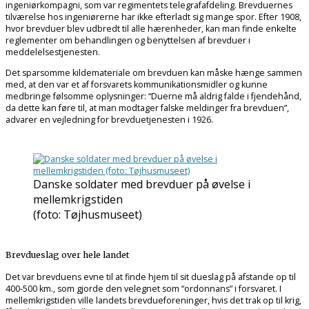
ingeniørkompagni, som var regimentets telegrafafdeling. Brevduernes
tilværelse hos ingeniørerne har ikke efterladt sig mange spor. Efter 1908,
hvor brevduer blev udbredt til alle hærenheder, kan man finde enkelte
reglementer om behandlingen og benyttelsen af brevduer i
meddelelsestjenesten.
Det sparsomme kildemateriale om brevduen kan måske hænge sammen
med, at den var et af forsvarets kommunikationsmidler og kunne
medbringe følsomme oplysninger: “Duerne må aldrig falde i fjendehånd,
da dette kan føre til, at man modtager falske meldinger fra brevduen”,
advarer en vejledning for brevduetjenesten i 1926.
Danske soldater med brevduer på øvelse i
mellemkrigstiden
(foto: Tøjhusmuseet)
Brevdueslag over hele landet
Det var brevduens evne til at finde hjem til sit dueslag på afstande op til
400-500 km., som gjorde den velegnet som “ordonnans” i forsvaret. I
mellemkrigstiden ville landets brevdueforeninger, hvis det trak op til krig,