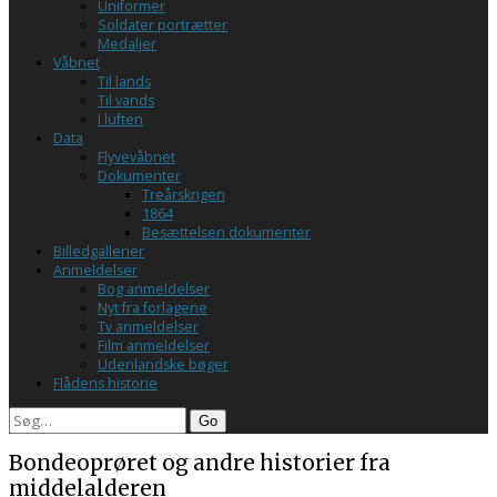
Uniformer
Soldater portrætter
Medaljer
Våbnet
Til lands
Til vands
I luften
Data
Flyvevåbnet
Dokumenter
Treårskrigen
1864
Besættelsen dokumenter
Billedgallerier
Anmeldelser
Bog anmeldelser
Nyt fra forlagene
Tv anmeldelser
Film anmeldelser
Udenlandske bøger
Flådens historie
Search
Bondeoprøret og andre historier fra
middelalderen