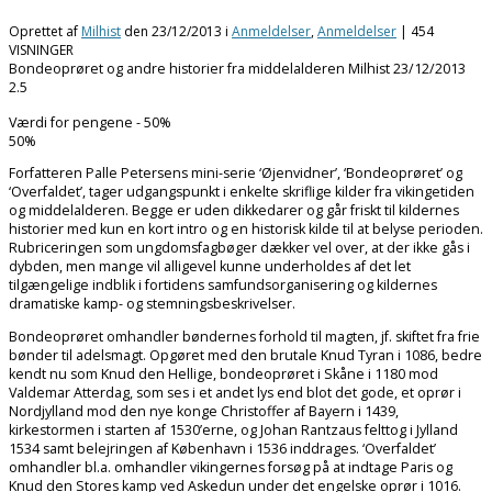
Oprettet af
Milhist
den
23/12/2013
i
Anmeldelser
,
Anmeldelser
| 454
VISNINGER
Bondeoprøret og andre historier fra middelalderen
Milhist
23/12/2013
2.5
Værdi for pengene - 50%
50
%
Forfatteren Palle Petersens mini-serie ‘Øjenvidner’, ‘Bondeoprøret’ og
‘Overfaldet’, tager udgangspunkt i enkelte skriflige kilder fra vikingetiden
og middelalderen. Begge er uden dikkedarer og går friskt til kildernes
historier med kun en kort intro og en historisk kilde til at belyse perioden.
Rubriceringen som ungdomsfagbøger dækker vel over, at der ikke gås i
dybden, men mange vil alligevel kunne underholdes af det let
tilgængelige indblik i fortidens samfundsorganisering og kildernes
dramatiske kamp- og stemningsbeskrivelser.
Bondeoprøret omhandler bøndernes forhold til magten, jf. skiftet fra frie
bønder til adelsmagt. Opgøret med den brutale Knud Tyran i 1086, bedre
kendt nu som Knud den Hellige, bondeoprøret i Skåne i 1180 mod
Valdemar Atterdag, som ses i et andet lys end blot det gode, et oprør i
Nordjylland mod den nye konge Christoffer af Bayern i 1439,
kirkestormen i starten af 1530’erne, og Johan Rantzaus felttog i Jylland
1534 samt belejringen af København i 1536 inddrages. ‘Overfaldet’
omhandler bl.a. omhandler vikingernes forsøg på at indtage Paris og
Knud den Stores kamp ved Askedun under det engelske oprør i 1016.