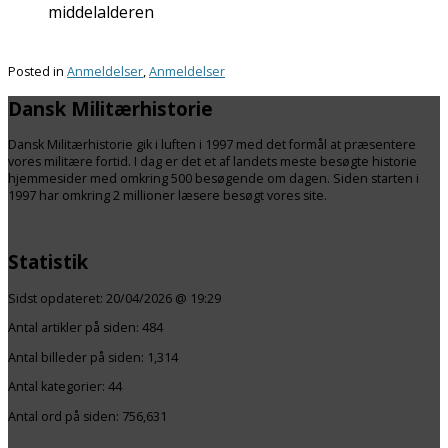
middelalderen
Posted in
Anmeldelser
,
Anmeldelser
Dansk Militærhistorie
Dansk Militærhistorie gik i luften i 1997 med det formål at præsentere
vores militære fortid. I dag er det et af landets meste besøgte historie
hjemmesider med omkring 500 besøgende om dagen. Siden starten i
1997 har omkring 2 millioner læsere besøgt vores site.
Statistik
Sidst opdateret:
20/04/2026 @ 19:29
Antal artikler på siden:
484
Antal billeder på siden: 1,314
Antal kategorier:
44
Antal ord på siden: 756,631