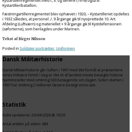
Kystartilleriregimentet med I., II. og senere (1916) også III.
Kystartilleribataillon.
Fæstningartilleriregimentet blev ophævet i 1920, – Kystartilleriet opdeltes
i 1932 således, at personel ./. 9 årgange gik til nyoprettede 10. Art.
Afdeling (Luftværn) og materiellet + 9 årgange gik til Kystdefensionen
(søforterne), som henlagdes under Marinen.
Tekst af Birger Nilsson
Posted in
Soldater portrætter
,
Uniformen
Dansk Militærhistorie
Dansk Militærhistorie gik i luften i 1997 med det formål at præsentere
vores militære fortid. I dag er det et af landets meste besøgte historie
hjemmesider med omkring 500 besøgende om dagen. Siden starten i
1997 har omkring 2 millioner læsere besøgt vores site.
Statistik
Sidst opdateret:
20/04/2026 @ 19:29
Antal artikler på siden:
484