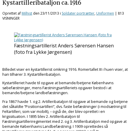
Kystartilleribataljon ca. 1916
Oprettet af
Milhist
den
23/11/2013
i
Soldater portrætter
,
Uniformen
| 813
VISNINGER
Fæstningsartillerist Anders Sørensen Hansen
(foto fra Lykke Jørgensen)
Billedet viser en kystartillerist omkring 1916. Romertallet III i huen viser, at
han tilhører 3. Kystartilleribataljon.
Kystartilleriet havde til opgave at bemande/betjene Københavns
søbefæstninger, mens Fæstningsartilleriets opgaver bestod i at
bemande/betjene landbefæstningen.
Fra 1867 havde 1. og 2. Artilleribataljon til opgave at bemande og betjene
det såkaldte “Positionsartilleri”, dvs. faste befæstninger (i modsætning til
Feltartilleri, som var mobilt), – også de, der blev oprettet i en
krigssituation. I 1895 blev 2. Artilleribataljon til
Fæstningsartilleriregimentet med 2. og 3. Artilleribataljon med opgave at
bemande Københavns Landbefæstning. I 1909 oprettedes så