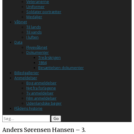
Veteranerne
Uniformer
Soldater portrætter
Medaljer
Våbnet
Til lands
Til vands
I luften
Data
Flyvevåbnet
Dokumenter
Treårskrigen
1864
Besættelsen dokumenter
Billedgallerier
Anmeldelser
Bog anmeldelser
Nyt fra forlagene
Tv anmeldelser
Film anmeldelser
Udenlandske bøger
Flådens historie
Search
Anders Sørensen Hansen – 3.